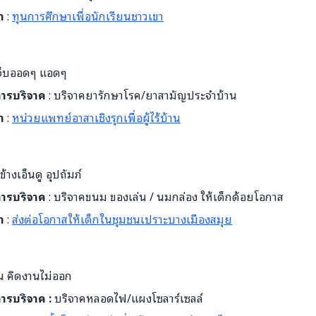
ำ
:
ทุนการศึกษาเพื่อนักเรียนชาวเขา
 เจ็บออดๆ แอดๆ
บการบริจาค
: บริจาคยารักษาโรค/ยาสามัญประจำบ้าน
ำ
:
หน่วยแพทย์อาสาเชิงรุกเพื่อผู้ไร้บ้าน
างเอ็นดู อุปถัมภ์
บการบริจาค
: บริจาคขนม ของเล่น / นมกล่อง ให้เด็กด้อยโอกาส
ำ
:
ส่งต่อโอกาสให้เด็กในชุมชนเปราะบางเมืองสมุย
าน คิดงานไม่ออก
การบริจาค :
บริจาคหลอดไฟ/แผงโซลาร์เซลล์