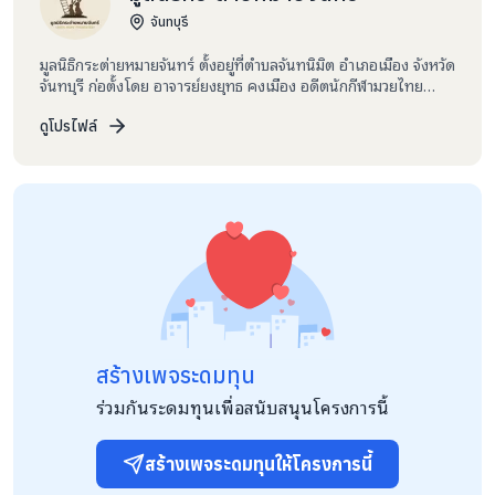
จันทบุรี
มูลนิธิกระต่ายหมายจันทร์ ตั้งอยู่ที่ตำบลจันทนิมิต อำเภอเมือง จังหวัด
จันทบุรี ก่อตั้งโดย อาจารย์ยงยุทธ คงเมือง อดีตนักกีฬามวยไทย
เจ้าของเหรียญทอง และอดีตนักกีฬายูโดระดับชาติ ผู้คร่ำหวอดใน
วงการกีฬามานานกว่า 40 ปี และสร้างแชมป์มากมายทั้งในระดับ
ดูโปรไฟล์
จังหวัด ประเทศ และเวทีนานาชาติ จากแรงศรัทธาและความเชื่อมั่น
ในพลังของกีฬา ที่สามารถนำพาอนาคตที่สดใสให้กับเยาวชนได้
อาจารย์ยงยุทธได้ก่อตั้ง “มูลนิธิกระต่ายหมายจันทร์” เพื่อสานต่อ
เจตนารมณ์อันงดงาม ให้เด็ก ๆ ได้มีอนาคตที่ดี มีที่พักพิงและยืน
หยัดอย่างสง่างามบนเส้นทางสายกีฬา มูลนิธิแห่งนี้เกิดขึ้นจากความ
ตั้งใจจริงของอาจารย์ยงยุทธในการ “รับอุปการะและดูแลเด็ก ๆ ที่
ขาดโอกาส” พร้อมมอบโอกาสทางการศึกษา และความเป็นอยู่ที่เหมาะ
สม เพื่อให้เด็ก ๆ ได้เติบโตอย่างมีคุณภาพชีวิตที่ดีและก้าวเดินตาม
ความฝันของตนเองอย่างภาคภูมิ เพราะเรามีความเชื่อว่า “เมื่อเด็กคน
หนึ่งได้รับโอกาสที่ดี เขาจะเติบโตเป็นผู้ใหญ่ที่พร้อมส่งต่อความดีนั้น
กลับคืนสู่สังคม” กีฬาในมุมมองของมูลนิธิ...ไม่ใช่เพียงการฝึกฝน
สร้างเพจระดมทุน
ร่างกาย แต่คือการหล่อหลอมจิตใจ สร้างระเบียบวินัย จุดประกาย
ความฝัน และพาเยาวชนไปสู่ชีวิตที่มั่นคง ปัจจุบัน มูลนิธิกระต่ายหมาย
ร่วมกันระดมทุนเพื่อสนับสนุนโครงการนี้
จันทร์มุ่งมั่นทำหน้าที่เป็น แหล่งบ่มเพาะเยาวชนให้เติบโตทั้งในฐานะ
“นักกีฬา” และ “คนดีของสังคม” ผ่านโครงการที่เปี่ยมด้วยพลังแห่ง
โอกาสอย่าง “เรียนยูโดฟรี” เปิดสอนโดยไม่คิดค่าใช้จ่ายใด ๆ พร้อม
สร้างเพจระดมทุนให้โครงการนี้
สนับสนุน ชุดฝึกซ้อมยูโด อาหาร และน้ำดื่มเพราะเรามีความเชื่อว่า