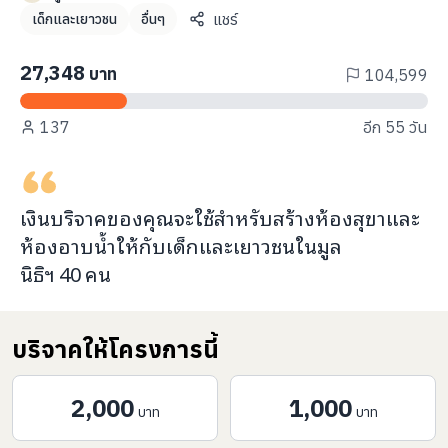
info@taejai.com
แชร์
เด็กและเยาวชน
อื่นๆ
27,348
บาท
104,599
นโยบายความเป็นส่วนตัว
นโยบายการใช้งานคุกกี้
137
อีก 55 วัน
ภาษา
:
ไทย
ENG
เงินบริจาคของคุณจะ
ใช้สำหรับสร้างห้องสุขาและ
ห้องอาบน้ำ
ให้กับ
เด็กและเยาวชนในมูล
นิธิฯ
40
คน
บริจาคให้โครงการนี้
2,000
1,000
บาท
บาท