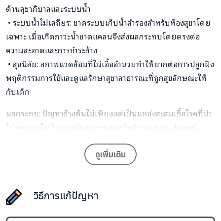
ด้านสุขาภิบาลและระบบน้ำ
• ระบบน้ำไม่เสถียร: ขาดระบบเก็บน้ำสำรองสำหรับห้องสุขาโดย
เฉพาะ เมื่อเกิดภาวะน้ำขาดแคลนจึงส่งผลกระทบโดยตรงต่อ
ความสะอาดและการชำระล้าง
• สุขนิสัย: สภาพแวดล้อมที่ไม่เอื้ออำนวยทำให้ยากต่อการปลูกฝัง
พฤติกรรมการใช้และดูแลรักษาสุขาสาธารณะที่ถูกสุขลักษณะให้
กับเด็ก
ผลกระทบ: ปัญหาข้างต้นไม่เพียงแต่เป็นแหล่งสะสมเชื้อโรคที่นำ
ไปสู่ความเจ็บป่วย แต่ยังกระทบต่อสวัสดิภาพ ความปลอดภัย
และสิทธิพื้นฐานที่เด็กพึงได้รับ
ดูเพิ่มเติม
วิธีการแก้ปัญหา