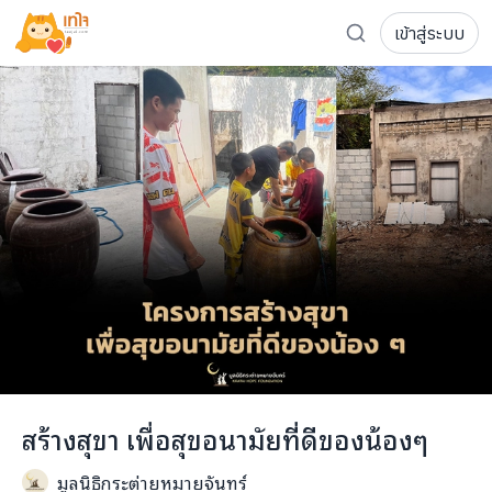
เข้าสู่ระบบ
รู้จักเทใจ
โครงการ
เพจระดมทุน
เกี่ยวกับเรา
ความเคลื่อนไหว
ผู้บริจาค
เจ้าของโครงการ
การลดหย่อนภาษี
ส่งโครงการ
แฟนคลับศิลปิน
FAQ เจ้าของโครงการ
FAQ ผู้บริจาค
ติดต่อเรา
COCON (ห้อง 304) ชั้น 3 อาคาร The Season Mall 899 
สร้างสุขา เพื่อสุขอนามัยที่ดีของน้องๆ
098-615-5885
มูลนิธิกระต่ายหมายจันทร์