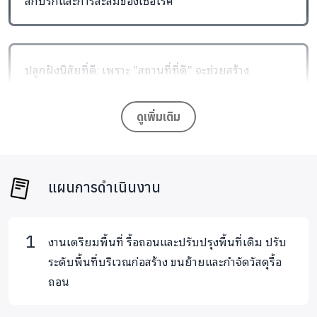
สกปรกและการสะสมของเชื้อโรค
ปลูกฝังนิสัยที่ดี: เพราะ "สถานที่ที่ดี" จะช่วยสร้าง
"พฤติกรรมที่ดี" เราจึงมุ่งเน้นการให้ความรู้และปลูกฝัง
วินัยการใช้ห้องน้ำสาธารณะร่วมกัน
ดูเพิ่มเติม
จุดเด่นของโครงการ: ความแตกต่างที่สำคัญคือการ
แผนการดำเนินงาน
ออกแบบบนพื้นฐานความเข้าใจ "บริบทการใช้งานจริง"
ของเด็กในมูลนิธิฯ ไม่ใช่เพียงการก่อสร้างให้เสร็จสิ้น แต่
เป็นการสร้างสภาพแวดล้อมที่เอื้อต่อการปรับเปลี่ยน
งานเตรียมพื้นที่ รื้อถอนและปรับปรุงพื้นที่เดิม ปรับ
พฤติกรรม เพราะเราเชื่อมั่นว่าสภาพแวดล้อมที่ถูก
ระดับพื้นที่บริเวณก่อสร้าง ขนย้ายและกำจัดวัสดุรื้อ
สุขลักษณะ จะเป็นจุดเริ่มต้นสำคัญในการสร้างวินัยและ
ถอน
คุณภาพชีวิตที่ปลอดภัยให้กับเด็กๆ ได้อย่างยั่งยืน