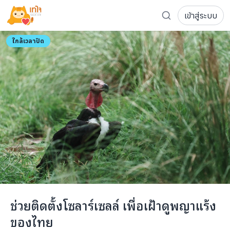
กับ
พญาแร้งในโครงการพญาแร้ง
เข้าสู่ระบบ
รู้จักเทใจ
คืนถิ่น เขตรักษาพันธุ์สัตว์ป่าห้วยขา
แข้ง
3
ตัว
โครงการ
เพจระดมทุน
ใกล้เวลาปิด
เกี่ยวกับเรา
ความเคลื่อนไหว
ผู้บริจาค
เจ้าของโครงการ
การลดหย่อนภาษี
ส่งโครงการ
แฟนคลับศิลปิน
FAQ เจ้าของโครงการ
FAQ ผู้บริจาค
ติดต่อเรา
COCON (ห้อง 304) ชั้น 3 อาคาร The Season Mall 899 
ช่วยติดตั้งโซลาร์เซลล์ เพื่อเฝ้าดูพญาแร้ง
098-615-5885
ของไทย