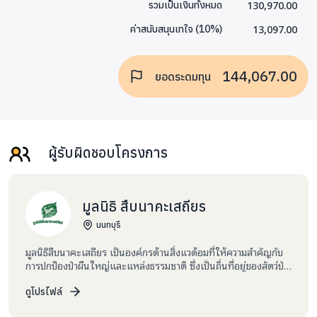
130,970.00
รวมเป็นเงินทั้งหมด
13,097.00
ค่าสนับสนุนเทใจ
(
10
%)
144,067.00
ยอดระดมทุน
ผู้รับผิดชอบโครงการ
มูลนิธิ สืบนาคะเสถียร
นนทบุรี
มูลนิธิสืบนาคะเสถียร เป็นองค์กรด้านสิ่งแวด้อมที่ให้ความสำคัญกับ
การปกป้องป่าผืนใหญ่และแหล่งธรรมชาติ ซึ่งเป็นถิ่นที่อยู่ของสัตว์ป่า
และความหลากหลายทางชีวภาพเป็นอันดับแรก รองลงมาให้ความ
สำคัญกับสิ่งมีชีวิตที่เป็นชนิดพันธุ์ที่สำคัญและถูกคุกคาม ในการ
ดูโปรไฟล์
ทำงานที่ต้องตัดสินใจให้อยู่บนพื้นฐานทางวิชาการที่รอบด้าน หรือ