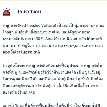
ปัญหาสังคม
พญาแร้ง (Red-headed Vulture) เป็นสัตว์ป่าคุ้มครองที่มีสถานะ
ใกล้สูญพันธุ์อย่างยิ่งของประเทศไทย และได้สูญหายจาก
ธรรมชาติไปนานกว่า 30 ปี ส่งผลให้ระบบนิเวศขาดสัตว์กินซากที่
มีบทบาทสำคัญในการกำจัดซากสัตว์และควบคุมการแพร่กระจาย
ของเชื้อโรคในธรรมชาติ
ปัจจุบันโครงการพญาแร้งคืนถิ่นกำลังฟื้นฟูประชากรพญาแร้งใน
กรงฟื้นฟู ณ เขตรักษาพันธุ์สัตว์ป่าห้วยขาแข้ง โดยมีพญาแร้งอยู่
ในการดูแลเพียง 7 ตัว และมีพ่อแม่พันธุ์เพียง 1 คู่ ซึ่งจำเป็นต้อง
ติดตามพฤติกรรมการสืบพันธุ์อย่างใกล้ชิดเพื่อเพิ่มโอกาสการ
ขยายพันธุ์ในอนาคต
อย่างไรก็ตาม พื้นที่กรงฟื้นฟูตั้งอยู่ในพื้นที่ห่างไกลที่ระบบไฟฟ้า