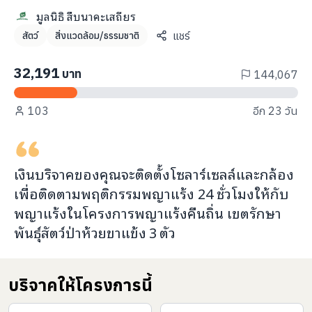
info@taejai.com
มูลนิธิ สืบนาคะเสถียร
แชร์
สัตว์
สิ่งแวดล้อม/ธรรมชาติ
นโยบายความเป็นส่วนตัว
นโยบายการใช้งานคุกกี้
32,191
บาท
144,067
ภาษา
:
ไทย
ENG
103
อีก 23 วัน
เงินบริจาคของคุณจะ
ติดตั้งโซลาร์เซลล์และกล้อง
เพื่อติดตามพฤติกรรมพญาแร้ง 24 ชั่วโมง
ให้กับ
พญาแร้งในโครงการพญาแร้งคืนถิ่น เขตรักษา
พันธุ์สัตว์ป่าห้วยขาแข้ง
3
ตัว
บริจาคให้โครงการนี้