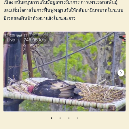
เนื่อง สนับสนุนการเก็บข้อมูลทางวิชาการ การเพาะขยายพันธุ์
และเพิ่มโอกาสในการฟื้นฟูพญาแร้งให้กลับมามีบทบาทในระบบ
นิเวศของผืนป่าห้วยขาแข้งในระยะยาว