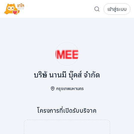
เข้าสู่ระบบ
รู้จักเทใจ
โครงการ
เพจระดมทุน
เกี่ยวกับเรา
ความเคลื่อนไหว
ผู้บริจาค
เจ้าของโครงการ
การลดหย่อนภาษี
ส่งโครงการ
แฟนคลับศิลปิน
FAQ เจ้าของโครงการ
บริษัท นานมี บุ๊คส์ จำกัด
FAQ ผู้บริจาค
กรุงเทพมหานคร
ติดต่อเรา
โครงการที่เปิดรับบริจาค
COCON (ห้อง 304) ชั้น 3 อาคาร The Season Mall 899 
098-615-5885