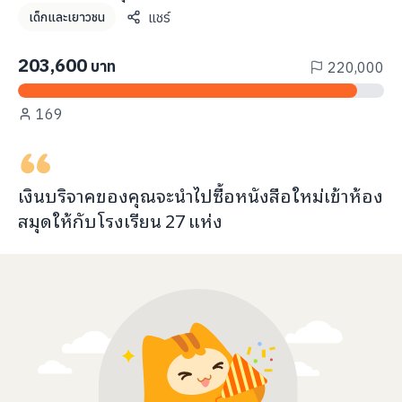
info@taejai.com
แชร์
เด็กและเยาวชน
203,600
บาท
220,000
นโยบายความเป็นส่วนตัว
นโยบายการใช้งานคุกกี้
169
ภาษา
:
ไทย
ENG
เงินบริจาคของคุณจะ
นำไปซื้อหนังสือใหม่เข้าห้อง
สมุด
ให้กับ
โรงเรียน
27
แห่ง