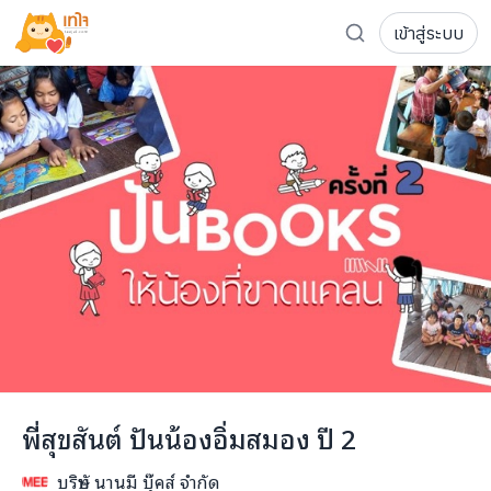
เข้าสู่ระบบ
รู้จักเทใจ
โครงการ
เพจระดมทุน
เกี่ยวกับเรา
ความเคลื่อนไหว
ผู้บริจาค
เจ้าของโครงการ
การลดหย่อนภาษี
ส่งโครงการ
แฟนคลับศิลปิน
FAQ เจ้าของโครงการ
FAQ ผู้บริจาค
ติดต่อเรา
COCON (ห้อง 304) ชั้น 3 อาคาร The Season Mall 899 
พี่สุขสันต์ ปันน้องอิ่มสมอง ปี 2
098-615-5885
บริษัท นานมี บุ๊คส์ จำกัด