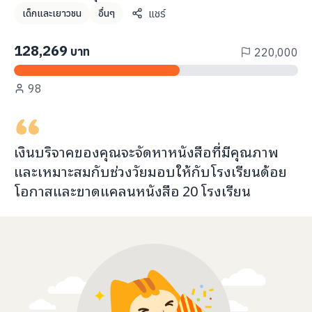
info@taejai.com
แชร์
เด็กและเยาวชน
อื่นๆ
128,269
บาท
220,000
นโยบายความเป็นส่วนตัว
นโยบายการใช้งานคุกกี้
98
ภาษา
:
ไทย
ENG
เงินบริจาคของคุณจะ
จัดหาหนังสือที่มีคุณภาพ
และเหมาะสมกับช่วงวัยมอบ
ให้กับ
โรงเรียนด้อย
โอกาสและขาดแคลนหนังสือ
20
โรงเรียน