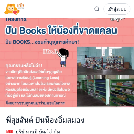
เข้าสู่ระบบ
รู้จักเทใจ
โครงการ
เพจระดมทุน
เกี่ยวกับเรา
ความเคลื่อนไหว
ผู้บริจาค
เจ้าของโครงการ
การลดหย่อนภาษี
ส่งโครงการ
แฟนคลับศิลปิน
FAQ เจ้าของโครงการ
FAQ ผู้บริจาค
ติดต่อเรา
COCON (ห้อง 304) ชั้น 3 อาคาร The Season Mall 899 
พี่สุขสันต์ ปันน้องอิ่มสมอง
098-615-5885
บริษัท นานมี บุ๊คส์ จำกัด