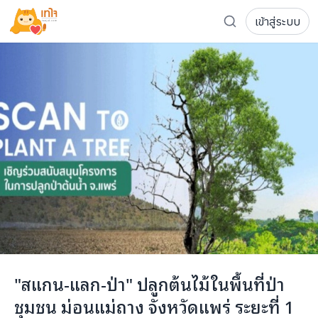
เข้าสู่ระบบ
รู้จักเทใจ
โครงการ
เพจระดมทุน
เกี่ยวกับเรา
ความเคลื่อนไหว
ผู้บริจาค
เจ้าของโครงการ
การลดหย่อนภาษี
ส่งโครงการ
แฟนคลับศิลปิน
FAQ เจ้าของโครงการ
FAQ ผู้บริจาค
ติดต่อเรา
COCON (ห้อง 304) ชั้น 3 อาคาร The Season Mall 899 
"สแกน-แลก-ป่า" ปลูกต้นไม้ในพื้นที่ป่า
098-615-5885
ชุมชน ม่อนแม่ถาง จังหวัดแพร่ ระยะที่ 1