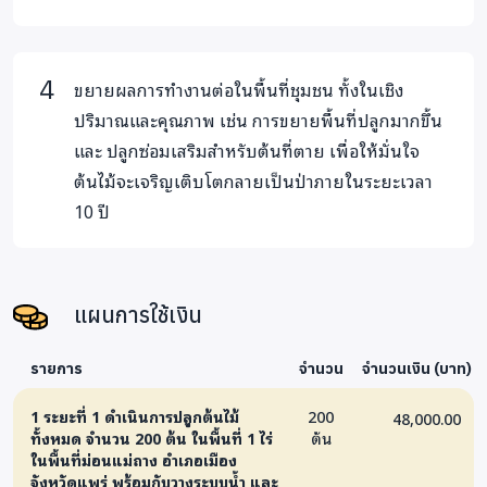
โครงการยังส่งเสริมการมีส่วนร่วมของภาคธุรกิจและประชาชน
ทั่วไป ผ่านการใช้บริการแอปพลิเคชั่นนามบัตรดิจิทัล YourQR ซึ่ง
พัฒนาโดยบริษัทนายเน็ตจำกัด ที่ต้องการเปลี่ยนวัฒนธรรมการ
ขยายผลการทำงานต่อในพื้นที่ชุมชน ทั้งในเชิง
ใช้นามบัตรกระดาษมาเป็นนามบัตรดิจิทัล เพื่อลดการใช้กระดาษ
ปริมาณและคุณภาพ เช่น การขยายพื้นที่ปลูกมากขึ้น
สามารถดาวน์โหลดมาทดลองใช้งานได้ ฟรี โดยทุกครั้งที่ใช้งาน
และ ปลูกซ่อมเสริมสำหรับต้นที่ตาย เพื่อให้มั่นใจ
ไม่ว่าจะสแกนแจกนามบัตร รับนามบัตร หรือ ใช้งานฟังชั่นส์ใดๆ
ต้นไม้จะเจริญเติบโตกลายเป็นป่าภายในระยะเวลา
จะนับเป็นแต้มคะแนนสะสม
โดยทุกๆ 1,000 ครั้ง เท่ากับ การ
10 ปี
ปลูกต้นไม้ 1 ต้น
ซึ่งทางโครงการจะดำเนินการปลูกให้จริงใน
พื้นที่โดยไม่มีการคิดค่าใช้จ่าย
แผนการใช้เงิน
รายการ
จำนวน
จำนวนเงิน (บาท)
1 ระยะที่ 1 ดำเนินการปลูกต้นไม้
200
48,000.00
ทั้งหมด จำนวน 200 ต้น ในพื้นที่ 1 ไร่
ต้น
ในพื้นที่ม่อนแม่ถาง อำเภอเมือง
จังหวัดแพร่ พร้อมกับวางระบบน้ำ และ