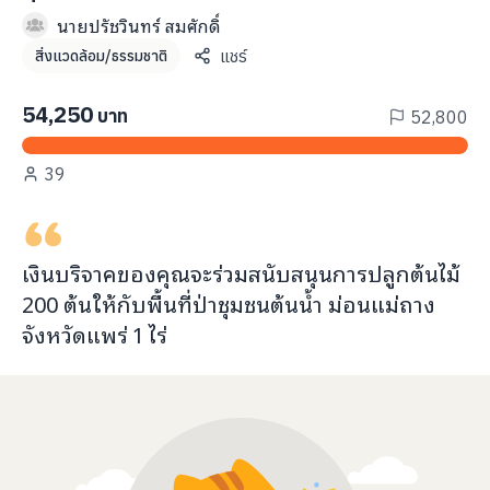
info@taejai.com
นายปรัชวินทร์ สมศักดิ์
แชร์
สิ่งแวดล้อม/ธรรมชาติ
นโยบายความเป็นส่วนตัว
นโยบายการใช้งานคุกกี้
54,250
บาท
52,800
ภาษา
:
ไทย
ENG
39
เงินบริจาคของคุณจะ
ร่วมสนับสนุนการปลูกต้นไม้
200 ต้น
ให้กับ
พื้นที่ป่าชุมชนต้นน้ำ ม่อนแม่ถาง
จังหวัดแพร่
1
ไร่