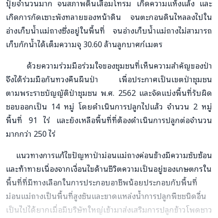
ปุ๋ยจำนวนมาก จนสภาพดินเสื่อมโทรม เกิดความแห้งแล้ง และ
เกิดการกัดเซาะพังทลายของหน้าดิน จนตะกอนดินไหลลงไปใน
อ่างเก็บน้ำแม่ถางซึ่งอยู่ในพื้นที่ จนอ่างเก็บน้ำแม่ถางไม่สามารถ
เก็บกักน้ำได้เต็มความจุ 30.60 ล้านลูกบาศก์เมตร
ด้วยความร่วมมือร่วมใจของชุมชนที่เห็นความสำคัญของป่า
จึงได้ร่วมมือกันทวงคืนผืนป่า เพื่อประกาศเป็นเขตป่าชุมชน
ตามพระราชบัญญัติป่าชุมชน พ.ศ. 2562 และจัดแบ่งพื้นที่รับผิด
ชอบออกเป็น 14 หมู่ โดยดำเนินการปลูกไปแล้ว จำนวน 2 หมู่
พื้นที่ 91 ไร่ และยังเหลือพื้นที่ที่ต้องดำเนินการปลูกต่อจำนวน
มากกว่า 250 ไร่
แนวทางการแก้ไขปัญหาป่าม่อนแม่ถางค่อนข้างมีความซับซ้อน
และท้าทายเนื่องจากเงื่อนไขด้านชีวิตความเป็นอยู่ของเกษตกรใน
พื้นที่ที่มีทางเลือกในการประกอบอาชีพน้อยประกอบกับพื้นที่
ม่อนแม่ถางเป็นพื้นที่สูงชันและขาดแหล่งน้ำการปลูกพืชชนิดอื่น
เป็นไปได้ยากเมื่อมีบริษัทใหญ่เข้ามาส่งเสริมการปลูกข้าวโพดชาว