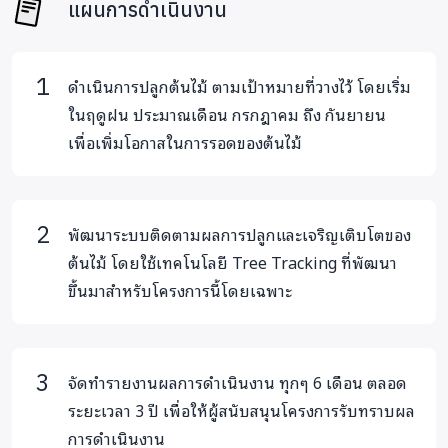
แผนการดำเนินงาน
โดยเป้าหมายของโครงการจะนำร่องปลูก
ต้นไม้พร้อมพัฒนาระบบน้ำและการป้องกันไฟป่า
พร้อมนำเทคโนโลยีติดตามผลการปลูกต้นไม้
ดำเนินการปลูกต้นไม้ ตามเป้าหมายที่วางไว้ โดยเริ่ม
(Tree Tracking) มาใช้ โดยมีการรายงานผล
ในฤดูฝน ประมาณเดือน กรกฎาคม ถึง กันยายน
ทุกๆ 6 เดือน ตลอดระยะเวลา 3 ปี และ ดูแลต่อ
เพื่อเพิ่มโอกาสในการรอดของต้นไม้
เนื่องจนครบ 10 ปี
• ระยะที่ 1 แปลงนำร่อง จำนวน 1 ไร่ ต้นไม้
พัฒนาระบบติดตามผลการปลูกและเจริญเติบโตของ
จำนวน 200 ต้น ภายในเดือน สิงหาคม 2566
ต้นไม้ โดยใช้เทคโนโลยี Tree Tracking ที่พัฒนา
ขึ้นมาสำหรับโครงการนี้โดยเฉพาะ
• ระยะที่ 2 แปลงขยายผล จำนวน 9 ไร่ ต้นไม้
จำนวน 1800 ต้น ภายในเดือน มิถุนายน 2567
จัดทำรายงานผลการดำเนินงาน ทุกๆ 6 เดือน ตลอด
ระยะเวลา 3 ปี เพื่อให้ผู้สนับสนุนโครงการรับทราบผล
หมายเหตุ
นอกจากการสนับสนุนโครงการด้วยเงินทุน ทาง
การดำเนินงาน