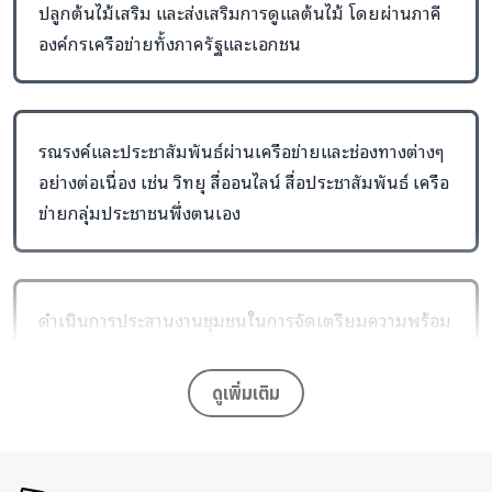
ปลูกต้นไม้เสริม และส่งเสริมการดูแลต้นไม้ โดยผ่านภาคี
องค์กรเครือข่ายทั้งภาครัฐและเอกชน
รณรงค์และประชาสัมพันธ์ผ่านเครือข่ายและช่องทางต่างๆ
อย่างต่อเนื่อง เช่น วิทยุ สื่ออนไลน์ สื่อประชาสัมพันธ์ เครือ
พื้นที่ดำเนินโครงการ
สภาพผืนป่าม่อนแม่ถาง 1300 ไร่ แต่เดิม
ข่ายกลุ่มประชาชนพึ่งตนเอง
เป็นพื้นที่ป่าต้นน้ำ แต่ปัจจุบันถูกบุกรุกจนพื้นที่บางส่วนกลายเป็น
ภูเขาหัวโล้น
ดำเนินการประสานงานชุมชนในการจัดเตรียมความพร้อม
ของพื้นที่ปลูก พัฒนาระบบน้ำ และ ระบบการป้องกันไฟป่า
เพื่อส่งเสริมให้ชาวบ้านในพื้นที่ ลดพื้นที่การ
ปลูกข้าวโพดเชิงเดี่ยว และ ปรับเปลี่ยนวิถีชีวิตมา
ดูเพิ่มเติม
อยู่ร่วมกับธรรมชาติอย่างยั่งยืน โดยการ ปลูก
และ ดูแลต้นไม้ในพื้นที่ป่าชุมชน