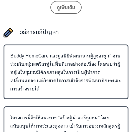
สร้างรายได้ควบคู่ไปด้วย
ดูเพิ่มเติม
มาร่วมสร้างสตรีลาหู่ 2 คน ให้เป็นนักบริบาลชุมชน ดูแลผู้สูงอายุ
วิธีการแก้ปัญหา
เด็ก และสตรี พร้อมเป็นด่านหน้าเฝ้าระวังความรุนแรงใน
ครอบครัวของชุมชนชายแดนเชียงใหม่
Buddy HomeCare และมูลนิธิพัฒนางานผู้สูงอายุ ทำงาน
ร่วมกับกลุ่มสตรีลาหู่ในพื้นที่มาอย่างต่อเนื่อง โดยพบว่าผู้
หญิงในชุมชนมีศักยภาพสูงในการเป็นผู้นำการ
เปลี่ยนแปลง แต่ยังขาดโอกาสเข้าถึงการพัฒนาทักษะและ
การสร้างรายได้
โครงการนี้จึงใช้แนวทาง "สร้างผู้นำสตรีชุมชน" โดย
สนับสนุนให้นาหว่ะและดุจดาว เข้ารับการอบรมหลักสูตรผู้