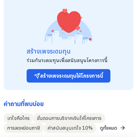
ตอบแทนสังคมร่วมกับโครงการอาสาสมัครดูแลผู้สูงอายุที่บ้านของ
มูลนิธิพัฒนางานผู้สูงอายุ ในการดูแลผู้สูงอายุที่ยากไร้ ด้อยโอกาส
ขาดคนดูแล โดยไม่คิดค่าบริการ มีการดำเนินงานในเขตพื้นที่
อ.สะเมิง อ.กัลยาณิวัฒนา อ.ฝาง อ.แม่อาย อ.จอมทอง อ.อมก๋อย
อ.สันทราย อ.หางดง จ.เชียงใหม่, อ.แม่ลาน้อย อ.ขุนยวม
จ.แม่ฮ่องสอน, อ.แม่สรวย จ.เชียงราย, และ อ.ห้างฉัตร จ.ลำปาง
ให้การช่วยเหลือดูแลผู้สูงอายุที่ยากไร้อย่างต่อเนื่องสม่ำเสมอสัปดาห์
ละ 3-4 ครั้ง
สร้างเพจระดมทุน
ร่วมกันระดมทุนเพื่อสนับสนุนโครงการนี้
สร้างเพจระดมทุนให้โครงการนี้
คำถามที่พบบ่อย
เทใจคือใคร
ขั้นตอนการบริจาคเงินให้โครงการ
การลดหย่อนภาษี
ค่าสนับสนุนเทใจ 10%
ดูทั้งหมด