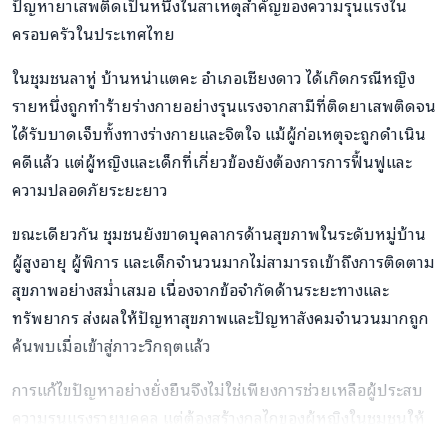
ปัญหายาเสพติดเป็นหนึ่งในสาเหตุสำคัญของความรุนแรงใน
ครอบครัวในประเทศไทย
ในชุมชนลาหู่ บ้านหน่าแตคะ อำเภอเชียงดาว ได้เกิดกรณีหญิง
รายหนึ่งถูกทำร้ายร่างกายอย่างรุนแรงจากสามีที่ติดยาเสพติดจน
ได้รับบาดเจ็บทั้งทางร่างกายและจิตใจ แม้ผู้ก่อเหตุจะถูกดำเนิน
คดีแล้ว แต่ผู้หญิงและเด็กที่เกี่ยวข้องยังต้องการการฟื้นฟูและ
ความปลอดภัยระยะยาว
ขณะเดียวกัน ชุมชนยังขาดบุคลากรด้านสุขภาพในระดับหมู่บ้าน
ผู้สูงอายุ ผู้พิการ และเด็กจำนวนมากไม่สามารถเข้าถึงการติดตาม
สุขภาพอย่างสม่ำเสมอ เนื่องจากข้อจำกัดด้านระยะทางและ
ทรัพยากร ส่งผลให้ปัญหาสุขภาพและปัญหาสังคมจำนวนมากถูก
ค้นพบเมื่อเข้าสู่ภาวะวิกฤตแล้ว
การแก้ไขปัญหาอย่างยั่งยืนจึงไม่ใช่เพียงการช่วยเหลือผู้ประสบ
ความรุนแรงรายบุคคล แต่ต้องสร้างกลไกของผู้หญิงในชุมชนให้
สามารถดูแลกันเอง เฝ้าระวังความเสี่ยง และเข้าถึงโอกาสในการ