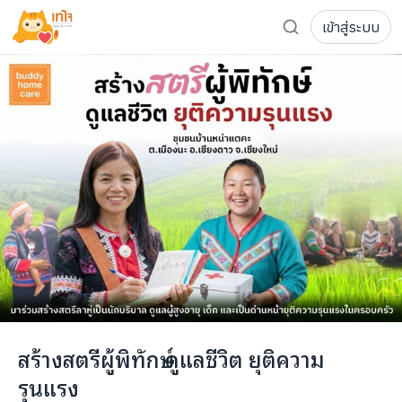
คนพิการในชุมชนลาหู่ บ้านหน่าแต
เข้าสู่ระบบ
รู้จักเทใจ
คะ
2
คน
โครงการ
เพจระดมทุน
เกี่ยวกับเรา
ความเคลื่อนไหว
ผู้บริจาค
เจ้าของโครงการ
การลดหย่อนภาษี
ส่งโครงการ
แฟนคลับศิลปิน
FAQ เจ้าของโครงการ
FAQ ผู้บริจาค
ติดต่อเรา
COCON (ห้อง 304) ชั้น 3 อาคาร The Season Mall 899 
สร้างสตรีผู้พิทักษ์ ดูแลชีวิต ยุติความ
098-615-5885
รุนแรง