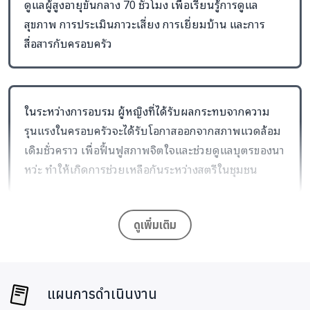
ดูแลผู้สูงอายุขั้นกลาง 70 ชั่วโมง เพื่อเรียนรู้การดูแล
สุขภาพ การประเมินภาวะเสี่ยง การเยี่ยมบ้าน และการ
สื่อสารกับครอบครัว
ในระหว่างการอบรม ผู้หญิงที่ได้รับผลกระทบจากความ
รุนแรงในครอบครัวจะได้รับโอกาสออกจากสภาพแวดล้อม
เดิมชั่วคราว เพื่อฟื้นฟูสภาพจิตใจและช่วยดูแลบุตรของนา
หว่ะ ทำให้เกิดการช่วยเหลือกันระหว่างสตรีในชุมชน
ดูเพิ่มเติม
หลังจบการอบรม ทั้งสองคนจะกลับไปปฏิบัติงานใน
หมู่บ้าน โดยจัดบริการเยี่ยมบ้านผู้สูงอายุ เด็ก สตรี และ
คนพิการ 50 คน สัปดาห์ละ 1 ครั้ง เป็นเวลา 6 เดือน พร้อม
แผนการดำเนินงาน
ทำหน้าที่เป็นกลไกเฝ้าระวังปัญหาความรุนแรงใน