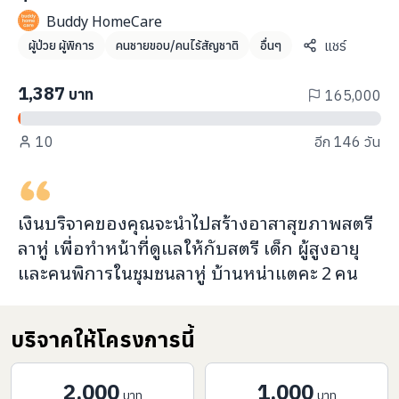
info@taejai.com
Buddy HomeCare
แชร์
ผู้ป่วย ผู้พิการ
คนชายขอบ/คนไร้สัญชาติ
อื่นๆ
นโยบายความเป็นส่วนตัว
นโยบายการใช้งานคุกกี้
1,387
บาท
165,000
ภาษา
:
ไทย
ENG
10
อีก 146 วัน
เงินบริจาคของคุณจะ
นำไปสร้างอาสาสุขภาพสตรี
ลาหู่ เพื่อทำหน้าที่ดูแล
ให้กับ
สตรี เด็ก ผู้สูงอายุ
และคนพิการในชุมชนลาหู่ บ้านหน่าแตคะ
2
คน
บริจาคให้โครงการนี้
2,000
1,000
บาท
บาท