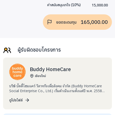
15,000.00
ค่าสนับสนุนเทใจ
(
10
%)
165,000.00
ยอดระดมทุน
ผู้รับผิดชอบโครงการ
Buddy HomeCare
เชียงใหม่
บริษัท บั๊ดดี้โฮมแคร์ วิสาหกิจเพื่อสังคม จำกัด (Buddy HomeCare
Social Enterprise Co., Ltd.) เริ่มดำเนินงานตั้งแต่ปี พ.ศ. 2558
และขึ้นทะเบียนเป็นวิสาหกิจเพื่อสังคม ได้รับการรับรองตามพระราช
บัญญัติส่งเสริมวิสาหกิจเพื่อสังคม พ.ศ. 2562 มีวัตถุประสงค์มุ่งเน้น
ดูโปรไฟล์
ในการแก้ไขปัญหาผู้สูงอายุขาดคนดูแล และเด็กเยาวชนที่ขาดโอกาส
ทางการศึกษาไปพร้อมกัน ลักษณะการดำเนินกิจการของบั๊ดดี้โฮมแคร์
จะให้บริการดูแลผู้สูงอายุแบบคิดค่าบริการ จากนั้นนำผลกำไรมา