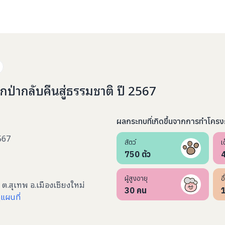
ป่ากลับคืนสู่ธรรมชาติ ปี 2567
ผลกระทบที่เกิดขึ้นจากการทำโคร
2567
สัตว์
เ
750
ตัว
ผู้สูงอายุ
อ
 ต.สุเทพ อ.เมืองเชียงใหม่
30
คน
ูแผนที่