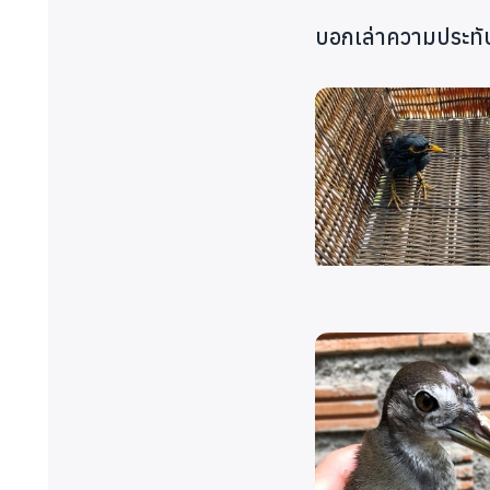
9
กัน
บอกเล่าความประทั
10
ตุลา
11
พฤศ
12
ธันว
รวม
จำนวนนกที่ได้รับการช