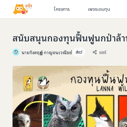
โครงการ
เพจระดมทุน
สนับสนุนกองทุนฟื้นฟูนกป่าล้
นายรังสฤษฎ์ กาญจนะวณิชย์
แชร์
สัตว์