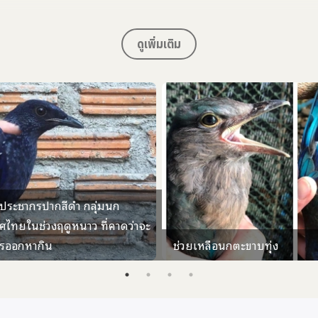
ป่าที่ทำการช่วยเหลือในปี
2567
ดูเพิ่มเติม
น
จำนวนนกที่รับเข้า (ตัว)
จำนวนนกที่ปล่อยกลั
าคม
17
2
าพันธ์
15
4
คม
19
6
ยน
55
20
ำ ประชากรปากสีดำ กลุ่มนก
ภาคม
55
1
ไทยในช่วงฤดูหนาว ที่คาดว่าจะ
การออกหากิน
ช่วยเหลือนกตะขาบทุ่ง
นายน
38
9
ฎาคม
14
3
าคม
3
0