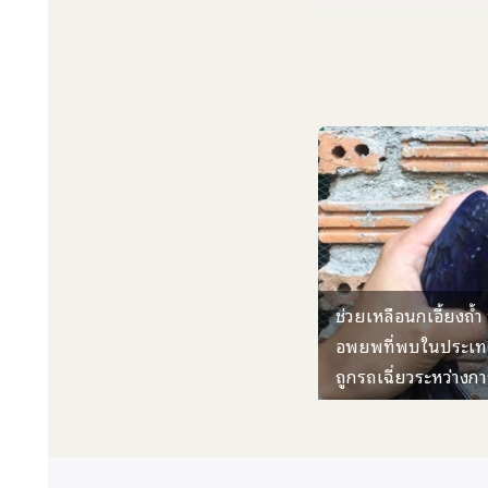
กา
ร
รับเข้าและปล่อยนก
ลำดับที่
เดือ
1
มกร
2
กุมภ
3
มีนา
4
เมษา
ช่วยเหลือนกเอี้ยงถ้
5
พฤษ
อพยพที่พบในประเทศ
ถูกรถเฉี่ยวระหว่าง
6
มิถุ
7
กรก
8
สิงห