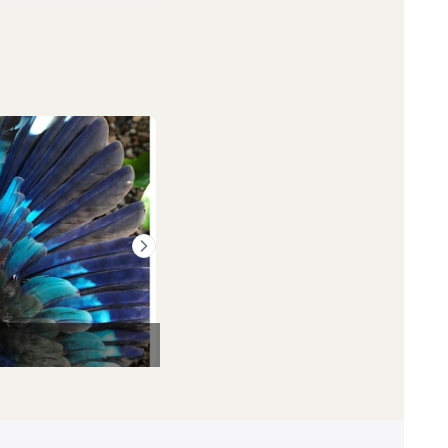
บสู่ธรรมชาติ (ตัว)
นกกะรางหัวขวานที่ติดเชื้อโปรโตซัวและ