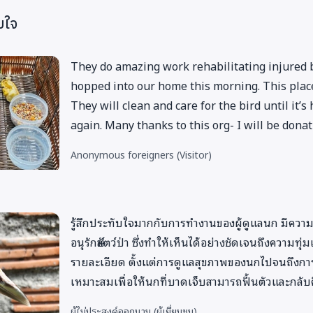
ยายน
6
15
บใจ
คม
13
15
They do amazing work rehabilitating injured b
จิกายน
23
5
hopped into our home this morning. This place
They will clean and care for the bird until it’s
าคม
27
11
again. Many thanks to this org- I will be donat
285
91
Anonymous foreigners
(Visitor)
่วยเหลือของปี
2565-2567
รู้สึกประทับใจมากกับการทำงานของผู้ดูแลนก มีความรู
อนุรักษ์สัตว์ป่า ซึ่งทำให้เห็นได้อย่างชัดเจนถึงความ
รายละเอียด ตั้งแต่การดูแลสุขภาพของนกไปจนถึงกา
เหมาะสมเพื่อให้นกที่บาดเจ็บสามารถฟื้นตัวและกลั
ผู้ไม่ประสงค์ออกนาม
(ผู้เยี่ยมชม)