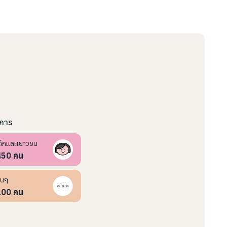
งการ
ด็กและเยาวชน
450
คน
ื่นๆ
100
คน