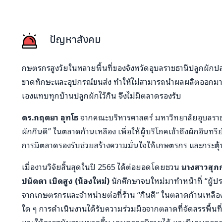
ปัญหาสังคม
กษตรกรสูงวัยในหลายพื้นที่ของจังหวัดอุบลราชธานีปลูกผักปล
ขาดทักษะและอุปกรณ์ขนส่ง ทำให้ไม่สามารถนำผลผลิตออกมาข
เองแทบทุกบ้านปลูกผักไว้กิน จึงไม่มีตลาดรองรับ
ดร.กฤตยา อุทโธ
จากคณะบริหารศาสตร์ มหาวิทยาลัยอุบลราชธา
ผักกินดี” ในตลาดก้านเหลือง เพื่อให้ผู้บริโภคเข้าถึงผักอินทร
การมีตลาดรองรับช่วยสร้างความมั่นใจให้เกษตรกร และกระตุ้นให
เมื่องานวิจัยสิ้นสุดในปี 2565 ได้ต่อยอดโดยชวน
นางสาวสุภกร
ปนัดดา เบิดสูง (น้องใหม่)
นักศึกษาจบใหม่มาทำหน้าที่ “ผู้ปร
จากเกษตรกรและจำหน่ายต่อที่ร้าน “กินดี” ในตลาดก้านเหลื
ใด ๆ การดำเนินงานได้รับความร่วมมือจากตลาดที่จัดสรรพื้นที่ให้
และให้การสนับสนุนมากขึ้น เกษตรกรมีรายได้ และมีเกษตรกรห