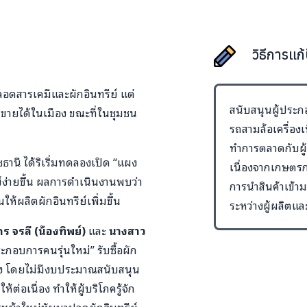
วิธีการแก
อดสารเคมีและผักอินทรีย์ แต่
สนับสนุนผู้ประก
ายได้ในเมือง ขณะที่ในชุมชน
รถสามล้อเครื่อ
ทำการตลาดกับผู
นี ได้ริเริ่มทดลองเปิด “แผง
เนื่องจากเกษตรก
ีย์ง่ายขึ้น ผลการดำเนินงานพบว่า
การนำสินค้าเข้า
้ผลิตผักอินทรีย์เพิ่มขึ้น
ระหว่างผู้ผลิตแล
 จรลี (น้องทิพย์)
และ
นางสาว
ะกอบการคนรุ่นใหม่” รับซื้อผัก
อง โดยไม่มีงบประมาณสนับสนุน
ต่อเนื่อง ทำให้ผู้บริโภครู้จัก
น้าใหม่หันมาปลูกผักอินทรีย์