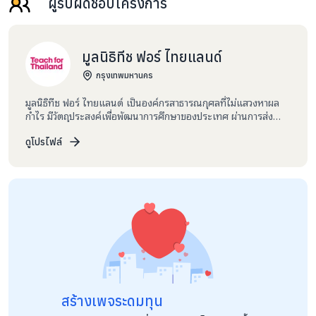
ผู้รับผิดชอบโครงการ
มูลนิธิทีช ฟอร์ ไทยแลนด์
กรุงเทพมหานคร
มูลนิธิทีช ฟอร์ ไทยแลนด์ เป็นองค์กรสาธารณกุศลที่ไม่แสวงหาผล
กำไร มีวัตถุประสงค์เพื่อพัฒนาการศึกษาของประเทศ ผ่านการส่ง
"ครูผู้นำการเปลี่ยนแปลง" เข้าไปทำงานในโรงเรียนขาดแคลนทั่ว
ประเทศ ไม่เพียงแค่สอนหนังสือ แต่ร่วมพัฒนานักเรียนทั้งด้าน
ดูโปรไฟล์
วิชาการ ทักษะชีวิต และคุณลักษณะภายใน (Essential Skills &
Character Strength) เพื่อวางรากฐานให้เด็กๆสามารถใช้ชีวิต
เรียนรู้ และเติบโตในโลกที่กำลังเปลี่ยนแปลงอย่างรวดเร็ว ตลอด 2
ปีในพื้นที่ ครูผู้นำการเปลี่ยนแปลง จะได้เรียนรู้จากประสบการณ์ตรง
เข้าใจรากของปัญหา และฝึกการทำงานร่วมกับโรงเรียน ชุมชน และ
ภาคส่วนต่างๆ เพื่อเติบโตเป็นผู้นำที่พร้อมขับเคลื่อนการศึกษาระยะ
ยาว การบริจาคของคุณ คือจุดเริ่มต้นของผลกระทบที่จะขยายออก
เป็นวงกว้าง ทั้งต่อเด็กๆในวันนี้ และต่อผู้นำที่จะเปลี่ยนอนาคตการ
ศึกษาไทย ตลอด 12 ปีที่ผ่านมา เราเข้าถึงนักเรียนกว่า 161,000 คน
ผ่านครูผู้นำจำนวน 579 คน สนับสนุนโรงเรียนกว่า 110 แห่ง ใน 21
จังหวัด ให้สามารถสร้างสภาพแวดล้อมการเรียนรู้ที่ดีขึ้นร่วมกับชุมชน
สร้างเพจระดมทุน
ปัจจุบันศิษย์เก่าของเรากว่า 420 คน ทำงานต่อในหลากหลายบทบาท