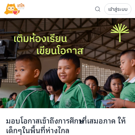
เข้าสู่ระบบ
รู้จักเทใจ
โครงการ
เพจระดมทุน
เกี่ยวกับเรา
ความเคลื่อนไหว
ผู้บริจาค
เจ้าของโครงการ
การลดหย่อนภาษี
ส่งโครงการ
แฟนคลับศิลปิน
FAQ เจ้าของโครงการ
FAQ ผู้บริจาค
ติดต่อเรา
COCON (ห้อง 304) ชั้น 3 อาคาร The Season Mall 899 
มอบโอกาสเข้าถึงการศึกษาที่เสมอภาค ให้
098-615-5885
เด็กๆในพื้นที่ห่างไกล