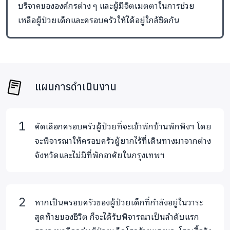
ผู้จัดการบ้านพักพิงฯ ทำการปฐมนิเทศผู้เข้าพัก พร้อมทั้ง
บริจาคขององค์กรต่าง ๆ และผู้มีจิตเมตตาในการช่วย
แจ้งกฎระเบียบการเข้าพักให้ผู้เข้าพักทราบ
เหลือผู้ป่วยเด็กและครอบครัวให้ได้อยู่ใกล้ชิดกัน
ผู้จัดการพาชมบ้านและแนะนำวิธีการใช้อุปกรณ์ต่าง ๆ
ภายในบ้าน และพาผู้เข้าพักไปส่งที่ห้องพัก
ผู้เข้าพักปฏิบัติตามระเบียบในการเข้าพักอย่างเคร่งครัด
เมื่อบุตรหลานได้รับการรักษาและแพทย์อนุญาตให้กลับบ้าน
แผนการดำเนินงาน
ได้ ผู้เข้าพักลงทะเบียนแจ้งออกจากบ้านพักพิงฯ
ภาคี
คัดเลือกครอบครัวผู้ป่วยที่จะเข้าพักบ้านพักพิงฯ โดย
ศูนย์ประสานงาน โรงพยาบาลที่เป็นมิตรกับเด็ก สถาบัน
จะพิจารณาให้ครอบครัวผู้ยากไร้ที่เดินทางมาจากต่าง
สุขภาพเด็กแห่งชาติมหาราชินี (โรงพยาบาลเด็ก)
จังหวัดและไม่มีที่พักอาศัยในกรุงเทพฯ
กลุ่มงานพยาบาลผู้ป่วยใน โรงพยาบาลนพรัตนราชธานี
ภาควิชากุมารเวชศาสตร์ โรงพยาบาลจุฬาลงกรณ์
สภากาชาดไทย
หากเป็นครอบครัวของผู้ป่วยเด็กที่กำลังอยู่ในวาระ
ฝ่ายกุมารบริรักษ์ โรงพยาบาลศิริราช
สุดท้ายของชีวิต ก็จะได้รับพิจารณาเป็นลำดับแรก