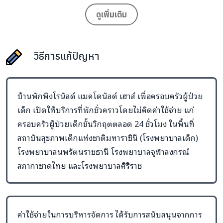
พ่อแม่ผู้ปกครองไม่ต้องเสียเวลาในการเดินทาง ลดความกังวลทั้ง
ดูเพิ่มเติม
ผู้ป่วยเด็กและครอบครัว อีกทั้งยังช่วยแก้ปัญหาการที่ครอบครัวผู้
ป่วยเด็กต้องหาที่นอนในพื้นที่สาธารณะ (ริมทางเดินหรือเก้าอี้)
ในโรงพยาบาล
วิธีการแก้ปัญหา
การดำเนินงานบริการบ้านพักพิง
บ้านพักพิงฯ จัดเตรียมสถานที่พักให้มีความพร้อม เพื่อ
บ้านพักพิงโรนัลด์ แมคโดนัลด์ เฮาส์ เพื่อครอบครัวผู้ป่วย
รองรับครอบครัวผู้ป่วยเด็ก
เด็ก เปิดให้บริการที่พักชั่วคราวโดยไม่คิดค่าใช้จ่าย แก่
ครอบครัวที่มีผู้ป่วยเด็กขั้นวิกฤต (อายุไม่เกิน 18 ปี) มาเข้า
ครอบครัวผู้ป่วยเด็กขั้นวิกฤตตลอด 24 ชั่วโมง ในพื้นที่
รับการรักษาที่โรงพยาบาล
สถาบันสุขภาพเด็กแห่งชาติมหาราชินี (โรงพยาบาลเด็ก)
แพทย์เจ้าของไข้ หรือ พยาบาล พิจารณาอนุมัติการเข้าพัก
โรงพยาบาลนพรัตนราชธานี โรงพยาบาลจุฬาลงกรณ์
ตามคุณสมบัติของผู้เข้าพักที่ได้กำหนดไว้ และทำใบส่งตัวเพื่อ
สภากาชาดไทย และโรงพยาบาลศิริราช
ลงทะเบียนเข้าพักที่บ้านพักพิงฯ
ผู้เข้าพักนำใบส่งตัวไปลงทะเบียนเพื่อเช็คอินเข้าพัก ณ
เคาน์เตอร์ลงทะเบียนบ้านพักพิงฯ
ค่าใช้จ่ายในการบริหารจัดการ ได้รับการสนับสนุนจากการ