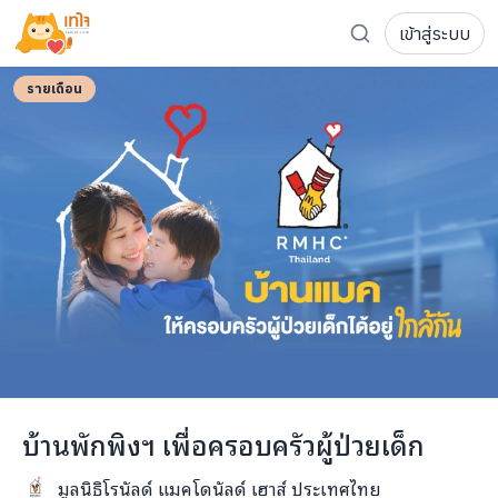
กว่า
2,000
คน
เข้าสู่ระบบ
รู้จักเทใจ
โครงการ
เพจระดมทุน
รายเดือน
เกี่ยวกับเรา
ความเคลื่อนไหว
ผู้บริจาค
เจ้าของโครงการ
การลดหย่อนภาษี
ส่งโครงการ
แฟนคลับศิลปิน
FAQ เจ้าของโครงการ
FAQ ผู้บริจาค
ติดต่อเรา
COCON (ห้อง 304) ชั้น 3 อาคาร The Season Mall 899 
บ้านพักพิงฯ เพื่อครอบครัวผู้ป่วยเด็ก
098-615-5885
มูลนิธิโรนัลด์ แมคโดนัลด์ เฮาส์ ประเทศไทย