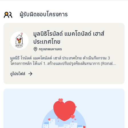
ผู้รับผิดชอบโครงการ
มูลนิธิโรนัลด์ แมคโดนัลด์ เฮาส์
ประเทศไทย
กรุงเทพมหานคร
มูลนิธิ โรนัลด์ แมคโดนัลด์ เฮาส์ ประเทศไทย ดำเนินกิจกรรม 3
โครงการหลัก ได้แก่ 1. สร้างและปรับปรุงห้องสันทนาการ (Ronald
McDonald Playroom) เพื่อให้เด็กที่เจ็บป่วยหรือเด็กด้อยโอกาส
ในสถานดูแลเด็ก ได้ใช้ผ่อนคลายหรือทำกิจกรรมร่วมกับครอบครัว
ดูโปรไฟล์
ระหว่างเข้าพักรักษาตัวในโรงพยาบาล ปัจจุบันมีห้องดังกล่าว ณ โรง
พยาบาลของรัฐ จำนวน 40 ห้อง ทั้งในกรุงเทพฯ และต่างจังหวัด 2.
หน่วยรถทันตกรรมเคลื่อนที่โรนัลด์ แมคโดนัลด์ (Ronald
McDonald Dental Care Unit) ภายใต้โครงการ “สุขภาพดีใต้ร่ม
พระบารมี” 3. บ้านพักพิงโรนัลด์ แมคโดนัลด์ เฮาส์ เพื่อครอบครัวผู้
ป่วยเด็กและครอบครัว (Ronald McDonald House) ปัจจุบันมีบ้าน
พักพิงฯ 4 แห่งในประเทศไทย ได้แก่ 1) บ้านพักพิงฯ สถาบันสุขภาพ
เด็กแห่งชาติมหาราชินี (โรงพยาบาลเด็ก) 2) บ้านพักพิงฯ โรงพยาบาล
นพรัตนราชธานี 3) บ้านพักพิงฯ โรงพยาบาลจุฬาลงกรณ์