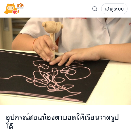
เข้าสู่ระบบ
รู้จักเทใจ
โครงการ
เพจระดมทุน
เกี่ยวกับเรา
ความเคลื่อนไหว
ผู้บริจาค
เจ้าของโครงการ
การลดหย่อนภาษี
ส่งโครงการ
แฟนคลับศิลปิน
FAQ เจ้าของโครงการ
FAQ ผู้บริจาค
ติดต่อเรา
COCON (ห้อง 304) ชั้น 3 อาคาร The Season Mall 899 
อุปกรณ์สอนน้องตาบอดให้เรียนวาดรูป
098-615-5885
ได้