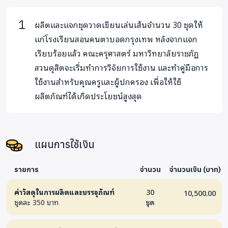
ราชภัฎสวนดุสิต
เพื่อให้เป็นสื่อที่มีประสิทธิภาพสูงสุดต่อเด็กและ
คุณครู ใช้งานง่าย และมีราคาไม่แพง
ผลิตและแจกชุดวาดเขียนเล่นเส้นจำนวน 30 ชุดให้
แก่โรงเรียนสอนคนตาบอดกรุงเทพ หลังจากแจก
การนำชุดวาดเขียนเล่นเส้นไปใช้สามารถทำได้ 2 ทาง ได้แก่
เรียบร้อยแล้ว คณะครุศาสตร์ มหาวิทยาลัยราชภัฏ
สวนดุสิตจะเริ่มทำการวิจัยการใช้งาน และทำคู่มือการ
การใช้งานเชิงศิลปะ
เป็นการทำให้เด็กพิการทางสายตา
ใช้งานสำหรับคุณครูและผู้ปกครอง เพื่อให้ใช้
สามารถวาดรูปได้ เสริมสร้างจินตนาการของเด็กๆ
ผลิตภัณฑ์ได้เกิดประโยชน์สูงสุด
การใช้งานเชิงวิชาการ
ใช้ในการเรียนวิชาคณิตศาสตร์ เช่น
เรขาคณิต กราฟ หรือวิชาวิทยาศาสตร์เช่น ฟิสิกส์ เป็นต้น
การผลิตจะใช้เวลา 2 เดือน ดังนั้นเด็กๆ ก็จะได้ใช้เปิดเทอมใหม่ที่
แผนการใช้เงิน
จะถึงนี้พอดี :)
ประโยชน์ของโครงการ :
รายการ
จำนวน
จำนวนเงิน (บาท)
ช่วยสร้างเสริมจินตนาการและความสามารถทางศิลปะของ
ค่าวัสดุในการผลิตและบรรจุภัณฑ์
30
10,500.00
ชุดละ 350 บาท
ชุด
เด็กพิการทางสายตา
เพิ่มประสิทธิภาพในการเรียนการสอนวิชาศิลปะ,