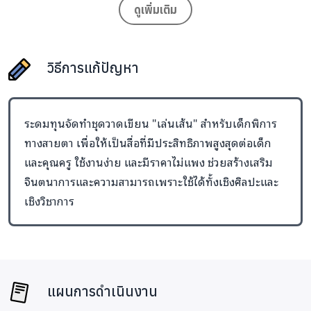
ดูเพิ่มเติม
ภายในชุดประกอบไปด้วย
วิธีการแก้ปัญหา
ปากกาเล่นเส้น
ซึ่งเป็นปากกาทำจาก
ไม้ยางพารา ใช้เส้นไหมพรมแทนหมึก ปลายปากกามีตัวตัดไหม
ขัดฟันสำหรับตัดเส้นไหมพรมเมื่อวาดเสร็จ ต้องใช้คู่กับ
สมุดเล่น
ระดมทุนจัดทำชุดวาดเขียน "เล่นเส้น" สำหรับเด็กพิการ
เส้น
ซึ่งเป็นสมุดที่ติดด้วยแผ่น Velcro แบบใหม่ที่เรียกว่า Easy
ทางสายตา เพื่อให้เป็นสื่อที่มีประสิทธิภาพสูงสุดต่อเด็ก
Tape ซึ่งมีความเรียบเมื่อสัมผัสแต่สามารถเกาะเส้นไหมพรมได้ดี
และคุณครู ใช้งานง่าย และมีราคาไม่แพง ช่วยสร้างเสริม
ทำให้เมื่อใช้ปากกาเล่นเส้นวาดลงบนสมุดเล่นเส้นแล้วจะเกิดเป็น
จินตนาการและความสามารถเพราะใช้ได้ทั้งเชิงศิลปะและ
เส้นนูนขึ้นจากไหมพรม ทำให้เด็กๆที่พิการทางสายตาใช้มือสัมผัส
เชิงวิชาการ
ตามได้ขณะวาด
เมื่อใช้งานเสร็จ ก็ดึงไหมพรมออกจากสมุด เส้นไหมพรมสามารถ
หมุนเก็บเอาไปใช้ต่อได้หรือทิ้งก็ได้ โดยปากกาสามารถใช้ไหม
พรมธรรมดาที่หาซื้อได้ทั่วไปตามท้องตลาด ซึ่งมีราคาถูกมาก
แผนการดำเนินงาน
ผลิตภัณฑ์นี้เราร่วมพัฒนากับ
คณะครุศาสตร์ มหาวิทยาลัย