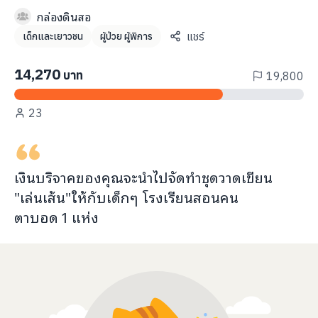
info@taejai.com
กล่องดินสอ
แชร์
เด็กและเยาวชน
ผู้ป่วย ผู้พิการ
นโยบายความเป็นส่วนตัว
นโยบายการใช้งานคุกกี้
14,270
บาท
19,800
ภาษา
:
ไทย
ENG
23
เงินบริจาคของคุณจะ
นำไปจัดทำชุดวาดเขียน
"เล่นเส้น"
ให้กับ
เด็กๆ โรงเรียนสอนคน
ตาบอด
1
แห่ง