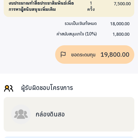
งบประมาณทำสื่อประชาสัมพันธ์เพื่อ
1
7,500.00
คณิตศาสตร์, วิทยาศาสตร์, แผนที่, และอื่นๆ
การหาผู้สนับสนุนเพิ่มเติม
ครั้ง
คุณครูสอนง่ายขึ้นและเด็กๆ เข้าใจมากขึ้น
18,000.00
รวมเป็นเงินทั้งหมด
ชุดวาดเขียนเล่นเส้น ได้ทดสอบกับเด็กๆ ที่โรงเรียนสอนคน
1,800.00
ค่าสนับสนุนเทใจ
(
10
%)
ตาบอดกรุงเทพมาหลายรอบ และพัฒนาร่วมกับคุณครูผู้
เชี่ยวชาญหลายท่าน จนกระทั่งได้ผลิตภัณฑ์ที่ใช้งานได้ดีที่สุด
แบบปัจจุบัน
19,800.00
ยอดระดมทุน
ติดตามความเคลื่อนไหวของโครงการได้ที่
www.facebook.com/klongdinsor
ผู้รับผิดชอบโครงการ
สมาชิกภายในทีม :
ต่อ (ฉัตรชัย อภิบาลพูนผล)
ผู้ประกอบการรุ่นใหม่ที่ชื่น
ชอบธุรกิจเพื่อสังคม จากโครงการ IMBA มหาวิทยาลัย
กล่องดินสอ
ธรรมศาสตร์
ออม (อรุโณชา พันธุ์สด)
นักออกแบบ จากมหาวิทยาลัย
เทคโนโลยีพระจอมเกล้าเจ้าคุณทหารลาดกระบัง