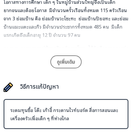
โอกาสทางการศึกษา เด็ก ๆ ในหมู่บ้านส่วนใหญ่จึงเป็นเด็ก
ยากจนและด้อยโอกาส มีจำนวนครั้วเรือนทั้งหมด 115 ครัวเรือน
จาก 3 ย่อมบ้าน คือ ย่อมบ้านวะโซะทะ ย่อมบ้านปิยอทะ และย่อม
บ้านแมะแตะและกิว มีจำนวนประชากรทั้งหมด 485 คน มีเด็ก
แรกเกิดถึงเด็กอายุ 12 ปี จำนวน 97 คน
ทางคณะกรรมการหมู่บ้านคริสตจักรวาโซทะ ได้จัดกิจกรรมการส่ง
เสริมการเรียนรู้ให้กับเด็กในชมชน ตั้งแต่อายุ 3 ปี ถึง อายุ 12 ปี
ดูเพิ่มเติม
ทุกวันเสาร์และวันอาทิตย์ ปัจจุบันมีนักเรียนอยู่ 97 คน เป็นชาย
35 คน หญิง 43 คน ช่วงระยะเวลา 2 ปีที่ผ่านมาทางผู้ปกครอง
เด็กและเยาวชน จำนวน 60 คน ได้ร่วมกันปรับพื้นที่และร่วมสร้าง
วิธีการแก้ปัญหา
อาคารเรียนให้กับเด็กๆ ในหมู่บ้าน แต่ปัจจุบันสภาพอาคารที่สร้าง
จากไม้ไผ่ชำรุด มีความลำบากต่อการจัดกิจกรรมวันเสาร์และวัน
อาทิตย์ ทางคณะกรรมการชุมชนจึงตัดสินใจที่จะสร้างอาคารเรียน
ระดมทุนซื้อ โต๊ะ เก้าอี้ กระดานไวท์บอร์ด สื่อการสอนและ
ด้วยดิน เพื่อลดการตัดไม้ทำลายป่า
เครื่องครัวเพื่อเด็ก ๆ ที่ห่างไกล
ประโยชน์ของโครงการ :