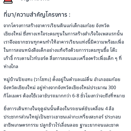
ที่มา/ความสำคัญโครงการ :
จากโครงการสร้างอาคารเรียนดินแก่เด็กอมก๋อย จังหวัด
เชียงใหม่ ซึ่งทางเทใจระดมทุนในการสร้างสำเร็จใจเพสแรกนั้น
เราจึงอยากชวนทุกคนทำให้อาคารเรียนแห่งนี้มีความพร้อมเพื่อ
ในการสอนหนังสือเด็กอย่างแท้จริงด้วยการระดมทุนซื้อ โต๊ะ
เก้าอี้ กระดานไวท์บอร์ด สื่อการสอนและเครื่องครัวเพื่อเด็ก ๆ ที่
ห่างไกล
หมู่บ้านปิยอทะ (วาโซทะ) ตั้งอยู่ในตำบลแม่ตื่น อำเภออมก๋อย
จังหวัดเชียงใหม่ อยู่ห่างจากจังหวัดเชียงใหม่ประมาณ 300
กิโลเมตร ต้องใช้เวลาขับรถมากกว่า 6-8 ชั่วโมงกว่าจะถึงที่หมาย
ยิ่งการเดินทางในฤดูฝนนั้นต้องในรถยนต์ขับเคลื่อน 4 ล้อ
ประชากรส่วนใหญ่เป็นชาวเขาชนเผ่ากะเหรี่ยงสะกอร์ ประกอบ
อาชีพเกษตรกรรม ปลูกข้าวไร่เลื่อนลอย ฐานะยากจนและขาด