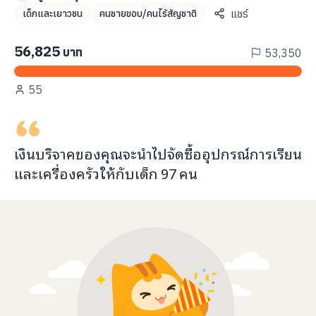
info@taejai.com
แชร์
เด็กและเยาวชน
คนชายขอบ/คนไร้สัญชาติ
56,825
บาท
53,350
นโยบายความเป็นส่วนตัว
นโยบายการใช้งานคุกกี้
55
ภาษา
:
ไทย
ENG
เงินบริจาคของคุณจะ
นำไปจัดซื้ออุปกรณ์การเรียน
และเครื่องครัว
ให้กับ
เด็ก
97
คน