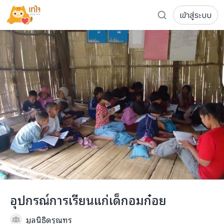
เข้าสู่ระบบ
รู้จักเทใจ
โครงการ
เพจระดมทุน
เกี่ยวกับเรา
ความเคลื่อนไหว
ผู้บริจาค
เจ้าของโครงการ
การลดหย่อนภาษี
ส่งโครงการ
แฟนคลับศิลปิน
FAQ เจ้าของโครงการ
FAQ ผู้บริจาค
ติดต่อเรา
COCON (ห้อง 304) ชั้น 3 อาคาร The Season Mall 899 
อุปกรณ์การเรียนแก่เด็กอมก๋อย
098-615-5885
มูลนิธิดรุณทร