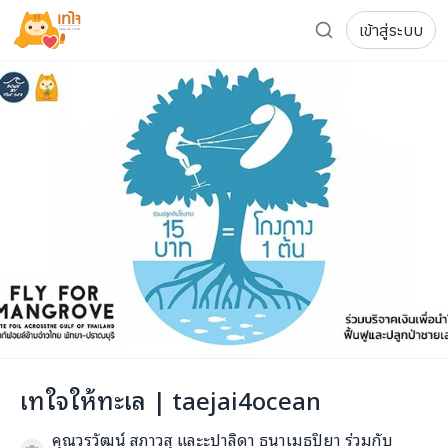
เข้าสู่ระบบ
รู้จักเทใจ
โครงการ
เพจระดมทุน
เกี่ยวกับเรา
ความเคลื่อนไหว
ผู้บริจาค
เจ้าของโครงการ
การลดหย่อนภาษี
ส่งโครงการ
แฟนคลับศิลปิน
FAQ เจ้าของโครงการ
FAQ ผู้บริจาค
ติดต่อเรา
COCON (ห้อง 304) ชั้น 3 อาคาร The Season Mall 899 
เทใจให้ทะเล | taejai4ocean
098-615-5885
คุณวรวัฒน์ สภาวสุ และะปาลิดา ธนาเมธปิยา ร่วมกับ