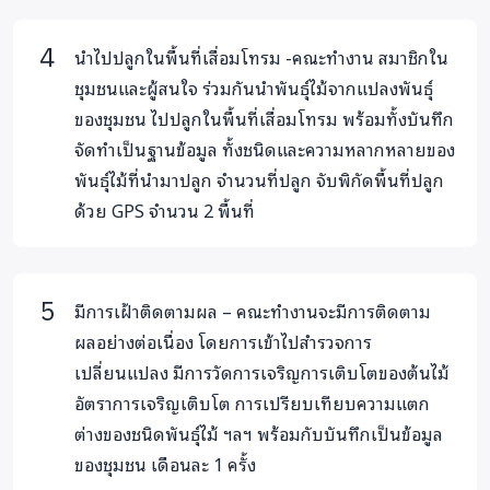
สัตว์น้ำและพืชผักในป่าชายเลนเพิ่มขึ้นจากเดิม 30%
เด็กและเยาวชน จำนวน 400 คน
เห็นความสำคัญของป่า
นำไปปลูกในพื้นที่เสื่อมโทรม -คณะทำงาน สมาชิกใน
ชายเลนและมีส่วนร่วมในการสร้างพื้นที่ป่าชายเลนของชุมชน
ชุมชนและผู้สนใจ ร่วมกันนำพันธุ์ไม้จากแปลงพันธุ์
ผู้หญิง จำนวน 600 คน
จับสัตว์น้ำและหาอาหารจากป่าชาย
ของชุมชน ไปปลูกในพื้นที่เสื่อมโทรม พร้อมทั้งบันทึก
เลนได้มากขึ้น
จัดทำเป็นฐานข้อมูล ทั้งชนิดและความหลากหลายของ
พันธุ์ไม้ที่นำมาปลูก จำนวนที่ปลูก จับพิกัดพื้นที่ปลูก
เจ้าของโครงการ
ด้วย GPS จำนวน 2 พื้นที่
คุณวรวัฒน์ สภาวสุ และะปาลิดา ธนาเมธปิยา ร่วมกับสมาคม
ความมั่นคงด้านอาหารอันดามัน
มีการเฝ้าติดตามผล – คณะทำงานจะมีการติดตาม
ผลอย่างต่อเนื่อง โดยการเข้าไปสำรวจการ
เปลี่ยนแปลง มีการวัดการเจริญการเติบโตของต้นไม้
อัตราการเจริญเติบโต การเปรียบเทียบความแตก
ต่างของชนิดพันธุ์ไม้ ฯลฯ พร้อมกับบันทึกเป็นข้อมูล
ของชุมชน เดือนละ 1 ครั้ง