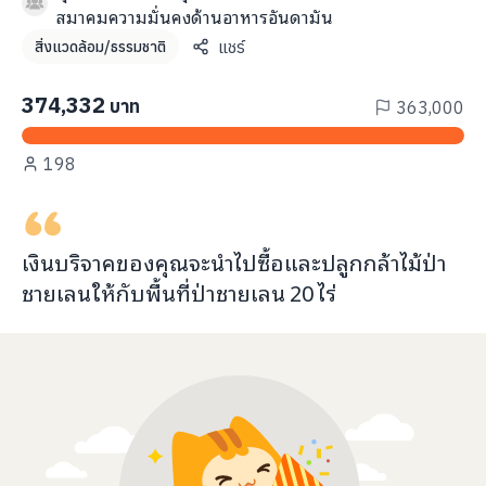
info@taejai.com
สมาคมความมั่นคงด้านอาหารอันดามัน
แชร์
สิ่งแวดล้อม/ธรรมชาติ
นโยบายความเป็นส่วนตัว
นโยบายการใช้งานคุกกี้
374,332
บาท
363,000
ภาษา
:
ไทย
ENG
198
เงินบริจาคของคุณจะ
นำไปซื้อและปลูกกล้าไม้ป่า
ชายเลน
ให้กับ
พื้นที่ป่าชายเลน
20
ไร่