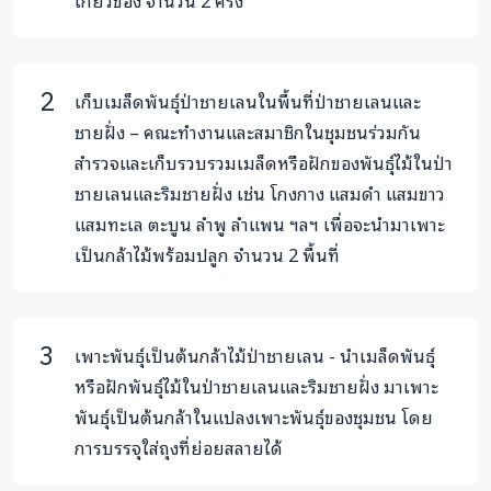
เกี่ยวข้อง จำนวน 2 ครั้ง
ทรัพยากรทางทะเลและชายฝั่ง พยายามสร้างกลไกการมีส่วนร่วม
นำเสนอแนวทางการพัฒนาอย่างยั่งยืน จนป่าชายเลนเริ่มกลับมา
มีความอุดมสมบูรณ์มากขึ้นได้ผลระดับหนึ่ง แต่ทิศทางใหญ่ของ
เก็บเมล็ดพันธุ์ป่าชายเลนในพื้นที่ป่าชายเลนและ
การพัฒนาจังหวัดและของประเทศยังไม่เปลี่ยน ทิศทางการ
ชายฝั่ง – คณะทำงานและสมาชิกในชุมชนร่วมกัน
พัฒนาป่าชายเลนของหน่วยงานภาครัฐเองยังย้อนแย้งกันจำเป็น
สำรวจและเก็บรวบรวมเมล็ดหรือฝักของพันธุ์ไม้ในป่า
จะต้องมีการผลักดันและรณรงค์ให้เกิดผลกระทบในวงกว้างมาก
ชายเลนและริมชายฝั่ง เช่น โกงกาง แสมดำ แสมขาว
ยิ่งขึ้น
แสมทะเล ตะบูน ลำพู ลำแพน ฯลฯ เพื่อจะนำมาเพาะ
กิจกรรมปลูกป่าชายเลนเพื่อสร้างพื้นที่อาหารให้ผู้หญิงและเด็ก
เป็นกล้าไม้พร้อมปลูก จำนวน 2 พื้นที่
ในอ่าวพังงา จึงเป็นปฏิบัติการของชุมชน เป็นปฏิบัติการในชีวิต
ประจำวัน เพื่อนำเสนอรูปแบบการจัดสรรและออกแบบป่าชายเลน
ภายใต้แนวคิดการพัฒนาอย่างยั่งยืนและเป็นธรรมต่อหน่วยงาน
เพาะพันธุ์เป็นต้นกล้าไม้ป่าชายเลน - นำเมล็ดพันธุ์
ที่เกี่ยวข้องและสาธารณะไปพร้อมๆ กัน
หรือฝักพันธุ์ไม้ในป่าชายเลนและริมชายฝั่ง มาเพาะ
พันธุ์เป็นต้นกล้าในแปลงเพาะพันธุ์ของชุมชน โดย
ผลกระทบที่คาดว่าจะได้รับ
การบรรจุใส่ถุงที่ย่อยสลายได้
มีป่าชายเลนเพิ่มขึ้น จำนวน 22,000 ต้นในพื้นที่ 20 ไร่