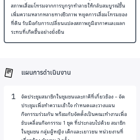
ปัญหาป่าชายเลนถูกบุกรุกทำลาย สาเหตุหลักมาจากแผนการ
สภาพเสื่อมโทรมจากการบุกรุกทำลายให้กลับสมบูรณ์ขึ้น
พัฒนาของจังหวัดภูเก็ตและปริมณฑลที่มุ่งตอบโจทย์ทาง
เพิ่มความหลากหลายทางชีวภาพ หยุดการเสื่อมโทรมของ
เศรษฐกิจเป็นหลัก ไม่ใช่แนวทางการพัฒนาที่ยั่งยืน โดยมี
ที่ดิน รับมือกับการเปลี่ยนแปลงสภาพภูมิอากาศและผลก
กิจกรรมสำคัญได้แก่ กิจกรรมการท่องเที่ยวที่รองรับนักท่องเที่ยว
ระทบที่เกิดขึ้นอย่างยั่งยืน
กว่า 17 ล้านคนต่อปี และมีแผนที่จะขยายมากขึ้น เช่น การผลัก
ดันให้ภูเก็ตและอ่าวพังงาเป็นศูนย์กลางการท่องเที่ยวทางน้ำโลก
หรือมารีน่าฮับ กิจกรรมดังกล่าวล้วนนำมาสู่การดำเนินการที่
คุกคามและซ้อนทับพื้นที่ป่าชายเลนและความขัดแย้งกับชุมชนที่
เพิ่มขึ้นทุกวัน
แผนการดำเนินงาน
ขณะเดียวกันที่ผ่านมา ผู้หญิงและเด็กไม่มีส่วนร่วมในการ
ออกแบบหรือพัฒนาพื้นที่ป่าชายเลน ทั้งที่ผู้หญิงเป็นผู้ที่มี
จัดประชุมสมาชิกในชุมชนและภาคีที่เกี่ยวข้อง – จัด
บทบาทหลักและมีองค์ความรู้เรื่องป่าชายเลนในฐานะพื้นที่สร้าง
ประชุมเพื่อทำความเข้าใจ กำหนดและวางแผน
ความมั่นคงทางด้านอาหารของครอบครัวและชุมชน ที่ผ่านมาทาง
กิจกรรมร่วมกัน พร้อมกับจัดตั้งเป็นคณะทำงานเพื่อ
ชุมชนและเครือข่ายชุมชนชายฝั่งอ่าวพังงา ได้ลุกขึ้นแสดงตัวเพื่อ
ขับเคลื่อนกิจกรรรม 1 ชุด ที่ประกอบไปด้วย สมาชิก
เข้าไปมีส่วนร่วมในการออกแบบการใช้และบริหารจัดการป่าชาย
ในชุมชน กลุ่มผู้หญิง เด็กและเยาวชน หน่วยงานที่
เลน โดยร่วมมือกับองค์กรปกครองส่วนท้องถิ่นและกรม