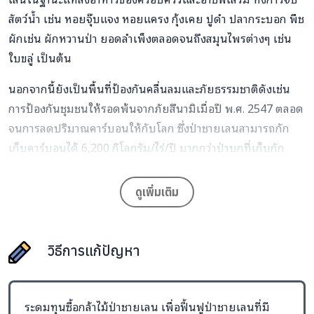
สัตว์น้ำ เช่น หอยจุ๊บแจง หอยแครง กุ้งเคย ปูดำ ปลากระบอก พืช
ผักเช่น ผักหวานป่า ยอดลำเพ็งตลอดจนถึงสมุนไพรต่างๆ เช่น
ใบขลู่ เป็นต้น
นอกจากนี้ยังเป็นพื้นที่ป้องกันคลื่นลมและภัยธรรมชาติดังเช่น
การป้องกันชุมชนให้รอดพ้นจากภัยสึนามิเมื่อปี พ.ศ. 2547 ตลอด
จนการลดปริมาณคาร์บอนให้กับโลก ซึ่งป่าชายเลนสามารถกัก
เก็บคาร์บอนได้ 6,200 กิโลกรัม/ไร่/ปี มากกว่าป่าบกที่เก็บกัก
คาร์บอนได้ 1,300 กิโลกรัม/ไร่/ปีเท่านั้น โดยคาดว่ามีผู้หญิงและ
เด็กได้รับผลประโยชน์โดยตรงจำนวน 1,000 คน จาก 200
ดูเพิ่มเติม
ครอบครัว พื้นที่ดำเนินการได้แก่พื้นที่อ่าวพังงา(ตอนใน) ประกอบ
ด้วยป่าชายเลนคลองทองหลางครอบคลุมพื้นที่ 2 ตำบลได้แก่
หล่อยูงอำเภอตะกั่วทุ่ง จังหวัดพังงาและป่าชายเลนคลองพารา
วิธีการแก้ปัญหา
ตำบลป่าคลอก อำเภอถลาง จังหวัดภูเก็ต มีเนื้อที่รวมกันทั้ง 2
พื้นที่กว่า 5,700 ไร่
ระดมทุนซื้อกล้าไม้ป่าชายเลน เพื่อฟื้นฟูป่าชายเลนที่มี