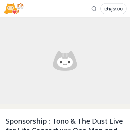
เข้าสู่ระบบ
รู้จักเทใจ
โครงการ
เพจระดมทุน
เกี่ยวกับเรา
ความเคลื่อนไหว
ผู้บริจาค
เจ้าของโครงการ
การลดหย่อนภาษี
ส่งโครงการ
แฟนคลับศิลปิน
FAQ เจ้าของโครงการ
FAQ ผู้บริจาค
ติดต่อเรา
COCON (ห้อง 304) ชั้น 3 อาคาร The Season Mall 899 
Sponsorship : Tono & The Dust Live
098-615-5885
for Life Concert และ One Man and