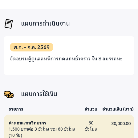
จริยธรรม
ตัว
การดูแล
Safeguarding
แผนการดำเนินงาน
3
บทบาท
ขอบเขตงาน
3/–
5,6
ขอบเขต
การทำงาน
และ
แทนผู้
พ.ค. - ก.ค. 2569
ความรับ
ปกครอง การ
จัดอบรมผู้ดูแลคนพิการทดแทนชั่วคราว ใน 8 สมรรถนะ
ผิดชอบ
คุ้มครองผู้
ของผู้
ดูแล
ดูแล
แผนการใช้เงิน
4
ระบบ
โครงสร้าง
3/–
8
บริการ
บริการ การ
รายการ
จำนวน
จำนวนเงิน (บาท)
ด้าน
ประสานงาน
สุขภาพ
และเกณฑ์
ค่าตอบแทนวิทยากร
60
30,000.00
และสังคม
การส่งต่อ
1,500 บาทต่อ 3 ชั่วโมง รวม 60 ชั่วโมง
ชั่วโมง
(10 วัน)
ในระดับ