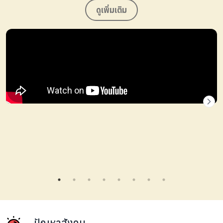
ทางการแห่งชาติ มหาวิทยาลัยรังสิต มีร่วมเวทีเปลี่ยนความคิด
ดูเพิ่มเติม
เห็นถอดบทเรียนเรื่องผู้ดูแลคนพิการทดแทนชั่วคราว Respite
Care เพื่อพลักดันต่อโดยหวังว่าจะได้เป็นสวัสดิการครอบครัวคน
พิการ) ใน เทศบาลลำสามแก้ว จ.ปทุมธานี เขตสะพานสูง เขต
หนองจอก เขตราษฎร์บูรณะ เขตธนบุรี เขตหนองแขม เขตบางแค
จ.กรุงเทพฯ
คิดคำนวณค่าใช้จ่ายจัดอบรมเฉลี่ยคนละ 8,300 บาท โดยมี
รายวิชาที่อบรมดังต่อไปนี้
ปัญหาสังคม