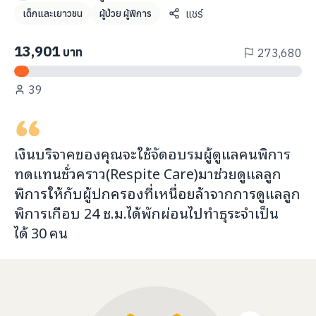
info@taejai.com
แชร์
เด็กและเยาวชน
ผู้ป่วย ผู้พิการ
13,901
บาท
273,680
นโยบายความเป็นส่วนตัว
นโยบายการใช้งานคุกกี้
39
ภาษา
:
ไทย
ENG
เงินบริจาคของคุณจะ
ใช้จัดอบรมผู้ดูแลคนพิการ
ทดแทนชั่วคราว(Respite Care)มาช่วยดูแลลูก
พิการ
ให้กับ
ผู้ปกครองที่เหนื่อยล้าจากการดูแลลูก
พิการเกือบ 24 ช.ม.ได้พักผ่อนไปทำธุระจำเป็น
ได้
30
คน