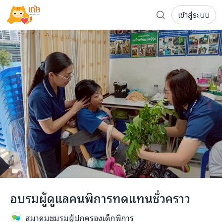
เข้าสู่ระบบ
รู้จักเทใจ
โครงการ
เพจระดมทุน
เกี่ยวกับเรา
ความเคลื่อนไหว
ผู้บริจาค
เจ้าของโครงการ
การลดหย่อนภาษี
ส่งโครงการ
แฟนคลับศิลปิน
FAQ เจ้าของโครงการ
FAQ ผู้บริจาค
ติดต่อเรา
COCON (ห้อง 304) ชั้น 3 อาคาร The Season Mall 899 
อบรมผู้ดูแลคนพิการทดแทนชั่วคราว
098-615-5885
สมาคมชมรมผู้ปกครองเด็กพิการ