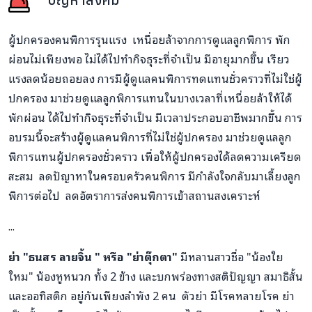
ผู้ปกครองคนพิการรุนแรง เหนื่อยล้าจากการดูแลลูกพิการ พัก
ผ่อนไม่เพียงพอ ไม่ได้ไปทำกิจธุระที่จำเป็น มีอายุมากขึ้น เรียว
แรงลดน้อยถอยลง การมีผู้ดูแลคนพิการทดแทนชั่วคราวที่ไม่ใช่ผู้
ปกครอง มาช่วยดูแลลูกพิการแทนในบางเวลาที่เหนื่อยล้าให้ได้
พักผ่อน ได้ไปทำกิจธุระที่จำเป็น มีเวลาประกอบอาชีพมากขึ้น การ
อบรมนี้จะสร้างผู้ดูแลคนพิการที่ไม่ใช่ผู้ปกครอง มาช่วยดูแลลูก
พิการแทนผู้ปกครองชั่วคราว เพื่อให้ผู้ปกครองได้ลดความเครียด
สะสม ลดปัญาหาในครอบครัวคนพิการ มีกำลังใจกลับมาเลี้ยงลูก
พิการต่อไป ลดอัตราการส่งคนพิการเข้าสถานสงเคราะห์
...
ย่า "ธนสร ลายจิ้น " หรือ "ย่าตุ๊กตา"
มีหลานสาวชื่อ "น้องใย
ใหม" น้องหูหนวก ทั้ง 2 ข้าง และบกพร่อง
ทาง
สติปัญญา สมาธิสั้น
และออทิสติก อยู่กันเพียงลำพัง 2 คน ตัวย่า มีโรคหลายโรค ย่า