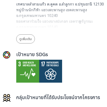
เทศบาลลำสามแก้ว ต.คูคต อ.ลำลูกกา จ.ปทุมธานี 12130
หมู่บ้านนักกีฬา แขวงสะพานสูง เขตสะพานสูง
จ.กรุงเทพมหานคร 10240
ซอยศาลาร่วมใจ แขวงบางปะกอก เขตราษฎร์บูรณะ
จ.กรุงเทพมหานคร 10140
หมู่บ้านบุษรา แขวงหนองค้างพลู เขตหนองแขม
จ.กรุงเทพมหานคร 10160
ดูเพิ่มเติม
ซอยสุวินทวงศ์ 35 แขวงลำผักชี เขตหนองจอก
จ.กรุงเทพมหานคร 10530
เป้าหมาย SDGs
หมู้บ้าน CAZA แขวงบางแคเหนือ เขตบางแค
จ.กรุงเทพมหานคร 10160
กลุ่มเป้าหมายที่ได้รับประโยชน์จากโครงการ