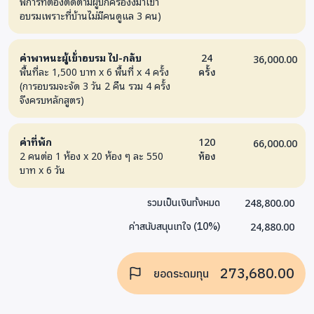
พิการที่ต้องติดตามผู้ปกครองงมาเข้า
วางใจ
อบรมเพราะที่บ้านไม่มีคนดูแล 3 คน)
ค่าพาหนะผู้เข้่าอบรม ไป-กลับ
24
36,000.00
หมวดที่
2 :
สมรรถนะการดูแลและทักษะเชิง
พื้นที่ละ 1,500 บาท x 6 พื้นที่ x 4 ครั้ง
ครั้ง
ปฏิบัติ (
36
ชั่วโมง)
(การอบรมจะจัด 3 วัน 2 คืน รวม 4 ครั้ง
จึงครบหลักสูตร)
ลำดับ
ชื่อ
สาระสำคัญ
ชม.
สมรรถน
รายวิชา
(ท/
ที่
ค่าที่พัก
120
66,000.00
ป)
เกี่ยวข้
2 คนต่อ 1 ห้อง x 20 ห้อง ๆ ละ 550
ห้อง
บาท x 6 วัน
7
การ
Home
2/2
1
ประเมิน
hazard,
248,800.00
รวมเป็นเงินทั้งหมด
ความ
การป้องกัน
24,880.00
ค่าสนับสนุนเทใจ
(
10
%)
เสี่ยงและ
อุบัติเหตุ
ความ
273,680.00
ปลอดภัย
ยอดระดมทุน
ในบ้าน