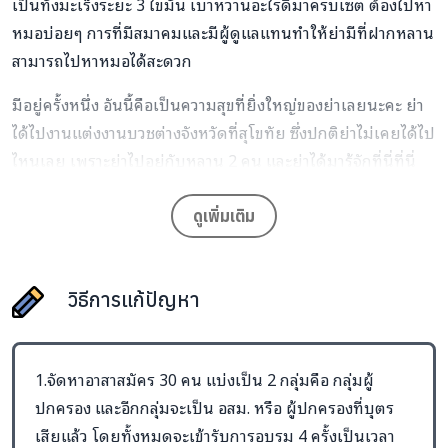
เป็นทั้งมะเร็งระยะ 3 ไขมัน เบาหวานอะไรดีมาครบเซต ต้องไปหา
หมอบ่อยๆ การที่มีสมาคมและมีผู้ดูแลแทนทำให้ย่ามีที่ฝากหลาน
สามารถไปหาหมอได้สะดวก
มีอยู่ครั้งหนึ่ง อันนี้คือเป็นความสุขที่ยิ่งใหญ่ของย่าเลยนะคะ
ย่
า
ได้ไปงานแต่งงานบวชต่างจังหวัดที่สุโขทัย ซึ่งปกติย่าไม่เคยได้ไป
ไหนเลย เพราะย่าไปอยู่กับหลาน 2 คน และย่าได้มารู้จักที่นี่ที่
นี่
สมาคม
ย่าก็เอาหลามมา
ฝ
า
ก
ไว้ 2 วันหรือ 3 วัน
ดูเพิ่มเติม
มันก็เป็นความสุขที่
เจอญาติ
มันเป็นความสุข
มี
ความสุขมากๆ
บรรยายออกมาไม่ถูก มันเป็นอะไรที่แบบเราไม่เคยได้เป็น มันไม่
เคย อ่า ไม่เคยได้ไปเจอญาติพี่ ญาติพี่น้องได้ไปพบปะ แล้วก็ผ่อน
วิธีการแก้ปัญหา
คลายอะไรแบบเนี้ย
คะ
สำหรับ 30 ท่านจะได้เรียน
หลักสูตรการอบรมและ
1.จัดหาอาสาสมัคร 30 คน แบ่งเป็น 2 กลุ่มคือ กลุ่มผู้
รับรองผู้ดูแลคนพิการทดแทนชั่วคราว
ปกครอง และอีกกลุ่มจะเป็น อสม. หรือ ผู้ปกครองที่บุตร
ระยะเวลาอบรมรวม
90
ชั่วโมง
เสียแล้ว โดยทั้งหมดจะเข้ารับการอบรม 4 ครั้งเป็นเวลา