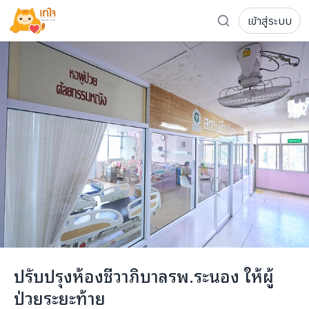
เข้าสู่ระบบ
รู้จักเทใจ
โครงการ
เพจระดมทุน
เกี่ยวกับเรา
ความเคลื่อนไหว
ผู้บริจาค
เจ้าของโครงการ
การลดหย่อนภาษี
ส่งโครงการ
แฟนคลับศิลปิน
FAQ เจ้าของโครงการ
FAQ ผู้บริจาค
ติดต่อเรา
COCON (ห้อง 304) ชั้น 3 อาคาร The Season Mall 899 
ปรับปรุงห้องชีวาภิบาลรพ.ระนอง ให้ผู้
098-615-5885
ป่วยระยะท้าย