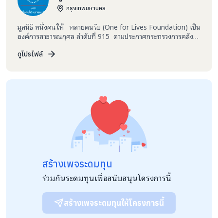
กรุงเทพมหานคร
มูลนิธิ หนึ่งคนให้ หลายคนรับ (One for Lives Foundation) เป็น
องค์การสาธารณกุศล ลำดับที่ 915 ตามประกาศกระทรวงการคลัง
ก่อตั้งเมื่อปี 2538 ก่อตั้งขึ้นเพื่อเป็นศูนย์กลางการระดมทุนหารายได้
ในการให้ความช่วยเหลือผู้ยากไร้และร่วมบรรเทาความเดือดร้อนแก่ผู้
ดูโปรไฟล์
ประสบภัย ตลอดจนร่วมเป็นส่วนหนึ่งในการดูแลสังคมทุกภาคส่วน
พร้อมกำหนดวิสัยทัศน์และพันธกิจในด้านอนุเคราะห์ ช่วยเหลือผู้ด้อย
โอกาศในสังคม โดยเฉพาะผู้ป่วยที่ยากไร้ที่ไม่สามารถเข้าถึงสิทธิ์ใน
การรักษาพยาบาล ให้มีคุณภาพชีวิตที่ดีขึ้น ด้วยการจัดตั้งกองทุนเพื่อ
ผู้ป่วยด้อยโอกาส ผ่านโครงการต่างๆ
สร้างเพจระดมทุน
ร่วมกันระดมทุนเพื่อสนับสนุนโครงการนี้
สร้างเพจระดมทุนให้โครงการนี้