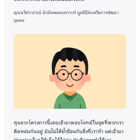
โปร่งใส่ในการสนับสนุนช่วยเหลือ และมีการรายงานผล
คุณนริศราภรณ์
นักสังคมสงเคราะห์ มูลนิธิส่งเสริมการพัฒนา
ความเปลี่ยนแปลงและความสำเร็จ
บุคคล
ผลลัพธ์การมอบทุนการศึกษา
จากยอดระดมทุนที่ได้รับในครั้งนี้ แม้จะยังไม่ถึงเป้า
หมายที่ตั้งไว้ แต่โครงการก็สามารถนำเงินที่ได้รับไป
มอบเป็นทุนช่วยเหลือเด็กและเยาวชนได้จำนวน 20 ทุน
ทุนทั้งหมดถูกนำไปใช้ชำระค่าบำรุงการศึกษาและค่า
ธรรมเนียมต่าง ๆ ให้กับสถานศึกษาโดยตรง เพื่อช่วยให้
น้อง ๆ สามารถรับวุฒิการศึกษาได้อย่างครบถ้วน และมี
โอกาสเดินหน้าต่อในเส้นทางการเรียนหรือการทำงาน
โดยไม่หลุดออกจากระบบการศึกษาไปอย่างถาวร
แม้จำนวนทุนจะน้อยกว่าที่ตั้งใจไว้ แต่ทุกการสนับสนุน
ทุนจากโครงการนี้เลยเข้ามาตอบโจทย์ในจุดที่พวกเรา
ก็มีส่วนสำคัญในการสร้างโอกาสและเปลี่ยนแปลงชีวิต
ติดหล่มกันอยู่ มันไม่ได้ซ้ำซ้อนกับสิ่งที่เราทำ แต่เข้ามา
ของน้อง ๆ ได้จริง
ช่วยปลดล็อกให้เด็กได้ไปต่อ มันคือการทำให้เรา