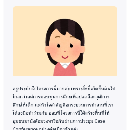
ต่อไป
การติดตาม
มีการติดตามโดยข่ายงานสังคม ที่จะ
จัดประชุมเพื่อติดตามกระบวนการดำเนินงานที่ผ่าน
มา และแลกเปลี่ยนเคสใหม่ที่มีปัญหาต่อไป
- ระดมทุนเพื่อสร้างหุ้นส่วนการทำงานระหว่างภาค
ประชาชน-ภาคเอกชน-ภาคประชาสังคม เพื่อช่วยเหลือ
เด็กและเยาวชนในภาวะเปราะบางที่ติดค้างค่าบำรุงการ
ศึกษากับโรงเรียน จนนำมาซึ่งการขาดโอกาสด้านอื่นๆใน
ชีวิต ทั้งนี้ โครงการจะมีการมอบทุนการศึกษาตามจำนวน
เงินที่เด็กกลุ่มเป้าหมายติดค้างกับโรงเรียน เพื่อให้
ครูประทับใจโครงการนี้มากค่ะ เพราะสิ่งที่เกิดขึ้นมันไป
โรงเรียนสามารถออกใบรับรองการศึกษาให้ได้
ไกลกว่าแค่การมอบทุนการศึกษาเพื่อปลดล็อกวุฒิการ
- พิจารณาทุนการศึกษาและการช่วยเหลือ จะใช้คณะ
ศึกษาให้เด็ก แต่หัวใจสำคัญคือกระบวนการทำงานที่เรา
กรรมการประกอบด้วยประธานชุมชน ตัวแทนจากศูนย์
ได้ลงมือทำร่วมกัน ชอบที่โครงการนี้ได้สร้างพื้นที่ให้
สร้างโอกาสเด็ก ตัวแทนภาควิชาการ และตัวแทนจาก
ชุมชนมานั่งล้อมวงหารือกันผ่านการประชุม Case
องค์การพัฒนาเอกชนด้านเด็ก เพื่อความครอบคลุมและ
Conference อย่างต่อเนื่องด้วยค่ะ