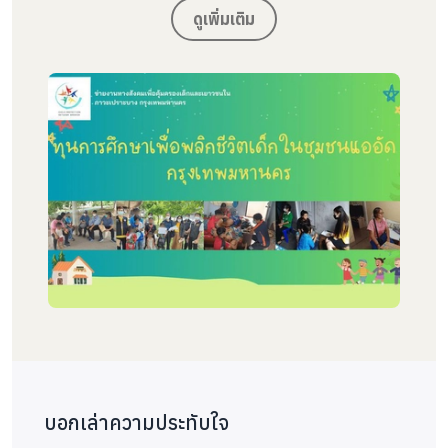
ได้แก่ มูลนิธิส่งเสริมการพัฒนาบุคคล (ศูนย์เมอร์ซี่)
ดูเพิ่มเติม
เพื่อหารือแนวทางการช่วยเหลือส่งต่อเคส โดยมีการ
ประสานกับหน่วยงานที่เกี่ยวข้องในประเด็นต่างๆ เช่น
กรมการปกครอง บ้านพักเด็กและครอบครัว ระบบ
บริการสุขภาพระดับปฐมภูมิ ฯลฯ และดำเนินการใน 4
ส่วน ได้แก่
การป้องกัน
มีการติดตามเยี่ยมบ้าน ให้คำปรึกษา
เคส และเยียวยาเด็ก เยาวชน และครอบครัว ผ่านการ
พูดคุย
การสนับสนุนช่วยเหลือ
ช่วยเหลือสิ่งของอุปโภค
บริโภคที่จำเป็น หรือการประสานงานช่วยเหลือด้าน
อื่นๆ ร่วมกับหน่วยงานภาครัฐ
การประสานส่งต่อ
ในกรณีที่เด็กและเยาวชน
หรือครอบครัว ประสบปัญหาขั้นรุนแรงที่ต้องใช้กลไก
บอกเล่าความประทับใจ
รัฐช่วยเหลือ จะดำเนินการประสานเพื่อส่งต่อระดับ