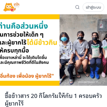
เข้าสู่ระบบ
รู้จักเทใจ
โครงการ
เพจระดมทุน
เกี่ยวกับเรา
ความเคลื่อนไหว
ผู้บริจาค
เจ้าของโครงการ
การลดหย่อนภาษี
ส่งโครงการ
แฟนคลับศิลปิน
FAQ เจ้าของโครงการ
FAQ ผู้บริจาค
ติดต่อเรา
COCON (ห้อง 304) ชั้น 3 อาคาร The Season Mall 899 
ซื้อข้าวสาร 20 กิโลกรัมให้กับ 1 ครอบครัว
098-615-5885
ผู้ยากไร้