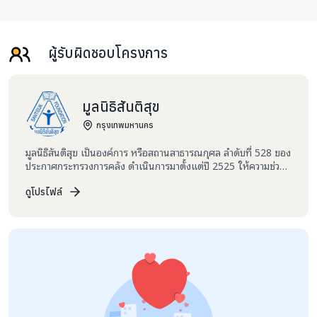
ผู้รับผิดชอบโครงการ
มูลนิธิสันติสุข
กรุงเทพมหานคร
มูลนิธิสันติสุข เป็นองค์การ หรือสถานสาธารณกุศล ลำดับที่ 528 ของ
ประกาศกระทรวงการคลัง ดำเนินการมาตั้งแต่ปี 2525 ให้ความช่วย
เหลือแก่เด็กๆ ยากจนซึ่งมาจากครอบครัวที่แตกแยก ถูกทอดทิ้ง และ
ครอบครัวที่มีรายได้น้อย ในชุมชนแออัดกว่า 40 แห่ง โดยให้ทุนการ
ดูโปรไฟล์
ศึกษาเล่าเรียนแก่เด็กๆ ประมาณ 1,000 คน ตั้งแต่ระดับอนุบาล
จนถึงมัธยมปลาย ปวช.ปวส.หรือระดับอุดมศึกษา มีสถานรับเลี้ยงเด็ก
ปฐมวัย และมีเด็กอยู่ในความดูแลประมาณ กว่า 200 คน