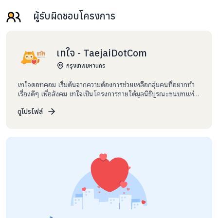
ผู้รับผิดชอบโครงการ
เทใจ - TaejaiDotCom
กรุงเทพมหานคร
เทใจดอทคอม เริ่มต้นจากความต้องการช่วยเหลือกลุ่มคนที่อยากทำ
เรื่องดีๆ เพื่อสังคม เทใจเป็นโครงการภายใต้มูลนิธิบูรณะชนบทแห่ง
ประเทศไทยในพระบรมราชูปถัมภ์ โดยมีมูลนิธิเพื่อ “คนไทย” และ
สถาบัน ChangeFusion ร่วมกันสร้างพื้นที่กลางนี้ขึ้นมา เราอยากให้
ดูโปรไฟล์
เทใจเป็นพื้นที่สำหรับคนที่ต้องการสร้างความเปลี่ยนแปลงในสังคม
และให้สมาชิกของเทใจสามารถมีส่วนร่วมติดตามผลการดำเนิน
โครงการที่ตนบริจาคได้