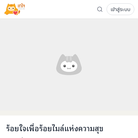
เข้าสู่ระบบ
รู้จักเทใจ
โครงการ
เพจระดมทุน
เกี่ยวกับเรา
ความเคลื่อนไหว
ผู้บริจาค
เจ้าของโครงการ
การลดหย่อนภาษี
ส่งโครงการ
แฟนคลับศิลปิน
FAQ เจ้าของโครงการ
FAQ ผู้บริจาค
ติดต่อเรา
COCON (ห้อง 304) ชั้น 3 อาคาร The Season Mall 899 
ร้อยใจเพื่อร้อยไมล์แห่งความสุข
098-615-5885