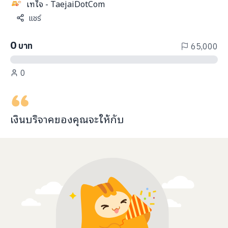
เทใจ - TaejaiDotCom
info@taejai.com
แชร์
0
บาท
65,000
นโยบายความเป็นส่วนตัว
นโยบายการใช้งานคุกกี้
ภาษา
:
ไทย
ENG
0
เงินบริจาคของคุณจะ
ให้กับ