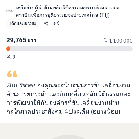
info@taejai.com
เครือข่ายผู้นำด้านหลักนิติธรรมและการพัฒนา ของ
สถาบันเพื่อการยุติธรรมของประเทศไทย (TIJ)
แชร์
เด็กและเยาวชน
นโยบายความเป็นส่วนตัว
นโยบายการใช้งานคุกกี้
29,765
ภาษา
:
ไทย
ENG
บาท
1,100,000
9
เงินบริจาคของคุณจะ
สนับสนุนการขับเคลื่อนงาน
ด้านการยกระดับและขับเคลื่อนหลักนิติธรรมและ
การพัฒนา
ให้กับ
องค์กรที่ขับเคลื่อนงานผ่าน
กลไกภาคประชาสังคม
4
ประเด็น (อย่างน้อย)