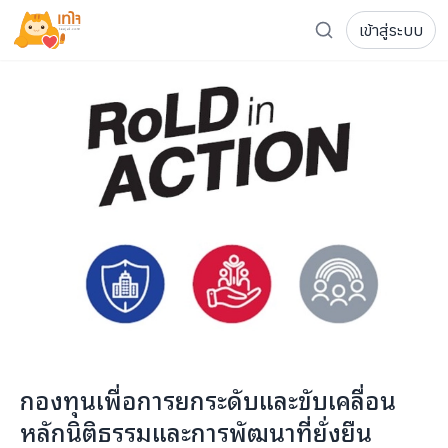
เข้าสู่ระบบ
รู้จักเทใจ
โครงการ
เพจระดมทุน
เกี่ยวกับเรา
ความเคลื่อนไหว
ผู้บริจาค
เจ้าของโครงการ
การลดหย่อนภาษี
ส่งโครงการ
แฟนคลับศิลปิน
FAQ เจ้าของโครงการ
FAQ ผู้บริจาค
ติดต่อเรา
COCON (ห้อง 304) ชั้น 3 อาคาร The Season Mall 899 
กองทุนเพื่อการยกระดับและขับเคลื่อน
098-615-5885
หลักนิติธรรมและการพัฒนาที่ยั่งยืน