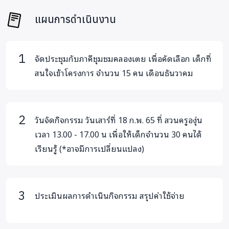
เหมือนกิจกรรมอย่างหนึ่งในชีวิต แต่ในเนื้อแท้ของเล่น
แผนการดำเนินงาน
เต็มไปด้วยการเรียนรู้ โดยเนื้อหาที่จะสอนนั้นครอบคลุม
เรื่อง
1) การพัฒนาทักษะชีวิต
จัดประชุมกับภาคีชุมชมคลองเตย เพื่อคัดเลือก เด็กที่
2) การสื่อสาร
สนใจเข้าโครงการ จำนวน 15 คน เดือนธันวาคม
3) การเข้าสังคม
4) การรู้จักให้อภัย
5) ความเห็นอกเห็นใจ
วันจัดกิจกรรม วันเสาร์ที่ 18 ก.พ. 65 ที่ สวนครูองุ่น
6) การแก้ปัญหาวิเคราะห์หาเหตุและผล
เวลา 13.00 - 17.00 น เพื่อให้เด็กจำนวน 30 คนได้
7) อารมณ์ความรู้สึก ผ่านการเล่น
เรียนรู้ (*อาจมีการเปลี่ยนแปลง)
ตัวอย่างกิจกรรม 6 ฐานกิจกรรมทางการเงินเชิงสร้างสรรค์
ประเมินผลการดำเนินกิจกรรม สรุปค่าใช้จ่าย
1) จดรับจ่ายสำคัญยังไง
2) รูรั่วทางการเงิน