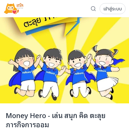
เข้าสู่ระบบ
รู้จักเทใจ
โครงการ
เพจระดมทุน
เกี่ยวกับเรา
ความเคลื่อนไหว
ผู้บริจาค
เจ้าของโครงการ
การลดหย่อนภาษี
ส่งโครงการ
แฟนคลับศิลปิน
FAQ เจ้าของโครงการ
FAQ ผู้บริจาค
ติดต่อเรา
COCON (ห้อง 304) ชั้น 3 อาคาร The Season Mall 899 
Money Hero - เล่น สนุก คิด ตะลุย
098-615-5885
ภารกิจการออม