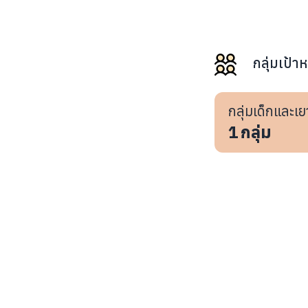
กลุ่มเป้า
กลุ่มเด็กและเย
เคสรายใหม่จา
1
กลุ่ม
เหตุการณ์ควา