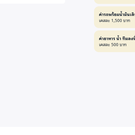
ละหมาด ไม่ต้องนับรวมถึงการต้อง
นวันที่ 2 หลังจบงานศพ คือการ
ค่ารถพร้อมน้ำมันเดิ
หลือ เราคอยช่วยประสานเรื่องเอกสาร
เคสละ 1,500 บาท
เยียวยาได้ และท้ายที่สุดถ้า
ก็จะเข้าสู่งานของลูกเหรียงต่อ
ค่าอาหาร น้ำ ทีมลงพื
เคสละ 500 บาท
ถึงทุกวันนี้
ีเหตุการณ์ความไม่สงบ
ื่อรับความช่วยเหลือจากองค์กร
ลงไปช่วยเคสรายใหม่ ที่ประสบ
หลือทันที ในเรื่องการประสานงาน