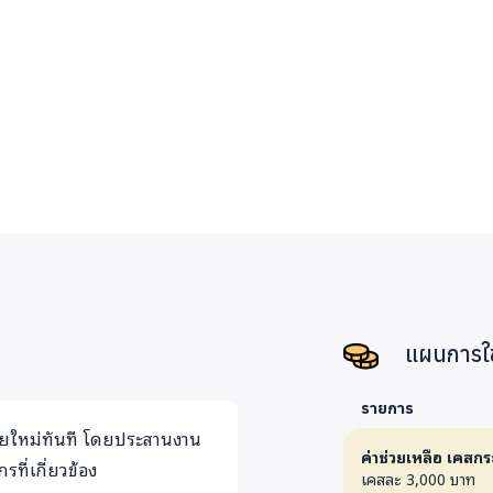
ี่ลงไปช่วยเคสในทันที จะมี
อกสารเพื่อประสานความช่วย
ยกับเด็ก และแม้แต่เงินช่วย
ารลงไปทำงานในรูปแบบนี้ เพราะ
ลือในรูปแบบนี้ แต่เป็นเรื่อง
้
แผนการใช
นสวนยาง ที่ยะหา อยากให้ลูกเหรียง
รายการ
ายใหม่ทันที โดยประสานงาน
ว่าครอบครัวไม่เหลือผู้นำหลัก และ
ค่าช่วยเหลือ เคสกร
ที่เกี่ยวข้อง
ยจัดการงานศพ ซึ่งองค์ประกอบ
เคสละ 3,000 บาท