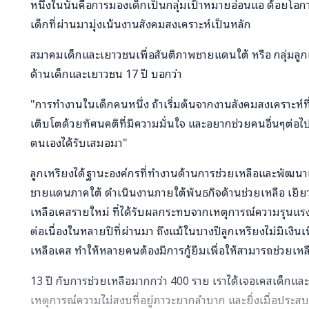
หนึ่งในนั้นคือการมองเด็กเป็นกลุ่มเป้าหมายอ่อนแอ ด้อยโอก
เด็กที่ผ่านมามุ่งเน้นงานสังคมสงเคราะห์เป็นหลัก
สมาคมเด็กและเยาวชนเพื่อสันติภาพชายแดนใต้ หรือ กลุ่มลู
ด้านเด็กและเยาวชน 17 ปี บอกว่า
"การทำงานในเด็กคนหนึ่ง ถ้าเริ่มต้นจากงานสังคมสงเคราะห์ที่ถ
เติบโตด้วยทัศนคติที่มีความมั่นใจ และอยากช่วยคนอื่นๆต่อไปทุ
ตนเองได้รับเสมอมา"
ลูกเหรียงได้ฐานะองค์กรที่ทำงานด้านการช่วยเหลือและพัฒนาเ
ชายแดนภาคใต้ ดำเนินงานภายใต้พันธกิจด้านช่วยเหลือ เยียวย
เหลือเคสรายใหม่ ที่ได้รับผลกระทบจากเหตุการณ์ความรุนแรง
ต่อเนื่องในหลายปีที่ผ่านมา ถึงแม้ในบางปีลูกเหรียงไม่มีเงินเพี
เหลือเคส ทำให้หลายคนต้องมีการกู้ยืมเพื่อให้สามารถช่วยเหล
13 ปี กับการช่วยเหลือมากกว่า 400 ราย เราได้เจอเคสเด็กแล
เหตุการณ์ความไม่สงบที่อยู่ภาวะยากลำบาก และยิ่งเมื่อประสบเ