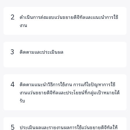
เพิ่มศักยภาพในการเรียนรู้ให้เท่าเทียมกับบุคคลทั่วไป และทำให้
สามารถใช้ชีวิตร่วมกับสังคมได้อย่างมีความสุข
ดำเนินการส่งมอบแว่นขยายดิจิทัลและแนะนำการใช้
งาน
แว่นขยายดิจิทัลที่บริษัท SAINT ขอระดมทุนเพื่อจัดซื้อในครั้ง
นี้ เป็นแว่นขยายดิจิทัลแบบพกพา หน้าจอ LCD ขนาด 5.0” HD
ติดตามและประเมินผล
(800X480) ช่วงซูม 4X ถึง 32X รองรับการขยายต่อเนื่อง ความ
ละเอียด 1.2 ล้านพิกเซล (โฟกัสระยะไกล), 0.3 ล้านพิกเซล (โฟกัส
ระยะใกล้) โหมดสี 18 ชนิด สามารถเชื่อมต่อกับโทรทัศน์ได้
ด้วยคุณสมบัติดังกล่าว แว่นขยายดิจิทัลจะช่วยให้ผู้ที่มี
ติดตามแนะนำวิธีการใช้งาน การแก้ไขปัญหาการใช้
สายตาเลือนรางสามารถอ่านข้อมูลจากสื่อสิ่งพิมพ์ได้อย่างชัดเจน
งานแว่นขยายดิจิทัลและประโยชน์ที่กลุ่มเป้าหมายได้
และคล่องตัว ลดอุปสรรคในการเรียนรู้ การใช้ชีวิตประจำวันได้
รับ
เป็นอย่างมาก อุปกรณ์นี้ถูกนำมาใช้เพื่อช่วยในการเรียนการสอน
อย่างแพร่หลายในโรงเรียนสอนคนตาบอด ห้องสมุดสาธารณะ
และสถาบันต่างๆ และได้รับการรับรองจาก CE. (European
ประเมินผลและรายงานผลการใช้แว่นขยายดิจิทัลให้