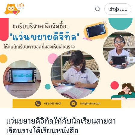
เข้าสู่ระบบ
รู้จักเทใจ
โครงการ
เพจระดมทุน
เกี่ยวกับเรา
ความเคลื่อนไหว
ผู้บริจาค
เจ้าของโครงการ
การลดหย่อนภาษี
ส่งโครงการ
แฟนคลับศิลปิน
FAQ เจ้าของโครงการ
FAQ ผู้บริจาค
ติดต่อเรา
COCON (ห้อง 304) ชั้น 3 อาคาร The Season Mall 899 
แว่นขยายดิจิทัลให้กับนักเรียนสายตา
098-615-5885
เลือนรางได้เรียนหนังสือ