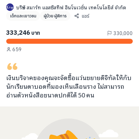
info@taejai.com
บริษัท สมาร์ท แอสซิสทีฟ อินโนเวชั่น เทคโนโลยีส์ จำกัด
แชร์
เด็กและเยาวชน
ผู้ป่วย ผู้พิการ
นโยบายความเป็นส่วนตัว
นโยบายการใช้งานคุกกี้
333,246
บาท
330,000
ภาษา
:
ไทย
ENG
659
เงินบริจาคของคุณจะ
จัดซื้อแว่นขยายดิจิทัล
ให้กับ
นักเรียนตาบอดที่มองเห็นเลือนราง ไม่สามารถ
อ่านตัวหนังสือขนาดปกติได้
50
คน