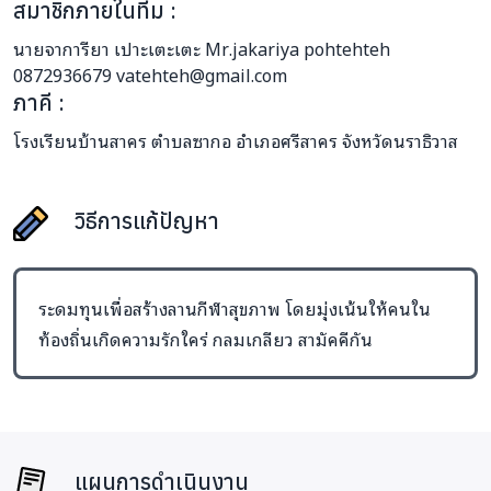
สมาชิกภายในทีม :
นายจาการียา เปาะเตะเตะ Mr.jakariya pohtehteh
0872936679 vatehteh@gmail.com
ภาคี :
โรงเรียนบ้านสาคร ตำบลซากอ อำเภอศรีสาคร จังหวัดนราธิวาส
วิธีการแก้ปัญหา
ระดมทุนเพื่อสร้างลานกีฬาสุขภาพ โดยมุ่งเน้นให้คนใน
ท้องถิ่นเกิดความรักใคร่ กลมเกลียว สามัคคีกัน
แผนการดำเนินงาน