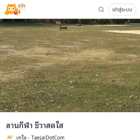
เข้าสู่ระบบ
รู้จักเทใจ
โครงการ
เพจระดมทุน
เกี่ยวกับเรา
ความเคลื่อนไหว
ผู้บริจาค
เจ้าของโครงการ
การลดหย่อนภาษี
ส่งโครงการ
แฟนคลับศิลปิน
FAQ เจ้าของโครงการ
FAQ ผู้บริจาค
ติดต่อเรา
COCON (ห้อง 304) ชั้น 3 อาคาร The Season Mall 899 
ลานกีฬา ชีวาสดใส
098-615-5885
เทใจ - TaejaiDotCom