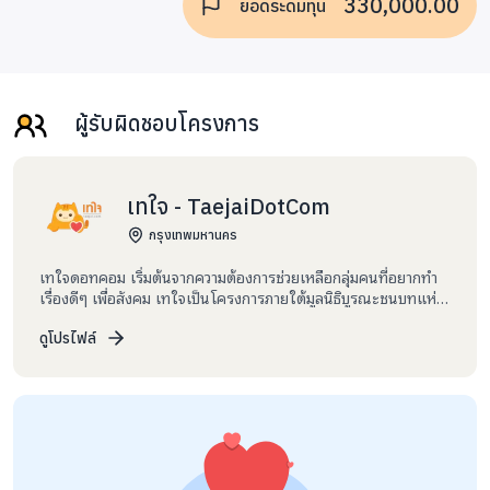
330,000.00
ยอดระดมทุน
ผู้รับผิดชอบโครงการ
เทใจ - TaejaiDotCom
กรุงเทพมหานคร
เทใจดอทคอม เริ่มต้นจากความต้องการช่วยเหลือกลุ่มคนที่อยากทำ
เรื่องดีๆ เพื่อสังคม เทใจเป็นโครงการภายใต้มูลนิธิบูรณะชนบทแห่ง
ประเทศไทยในพระบรมราชูปถัมภ์ โดยมีมูลนิธิเพื่อ “คนไทย” และ
สถาบัน ChangeFusion ร่วมกันสร้างพื้นที่กลางนี้ขึ้นมา เราอยากให้
ดูโปรไฟล์
เทใจเป็นพื้นที่สำหรับคนที่ต้องการสร้างความเปลี่ยนแปลงในสังคม
และให้สมาชิกของเทใจสามารถมีส่วนร่วมติดตามผลการดำเนิน
โครงการที่ตนบริจาคได้