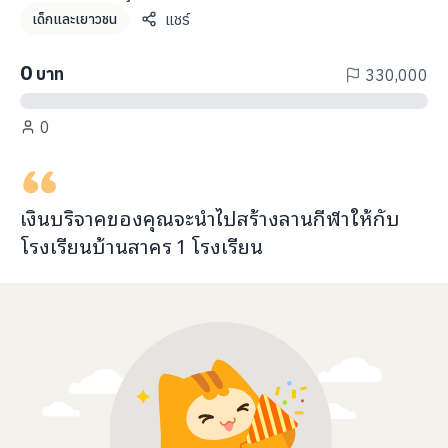
info@taejai.com
แชร์
เด็กและเยาวชน
0
บาท
330,000
นโยบายความเป็นส่วนตัว
นโยบายการใช้งานคุกกี้
0
ภาษา
:
ไทย
ENG
เงินบริจาคของคุณจะ
นำไปสร้างลานกีฬา
ให้กับ
โรงเรียนบ้านสาคร
1
โรงเรียน