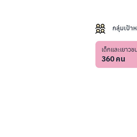
กลุ่มเป้า
เด็กและเยาวช
360
คน