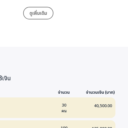
กเร่ร่อนใต้สะพานพุทธ
์ฯ ประเทศไทย
ดูเพิ่มเติม
มีความเสี่ยงหลุดระบบการศึกษาสูงสุดกระจายอยู่ตามพื้นที่
น สวนอ้อย คลองเตย โรงหวาย วัดใต้ (สวนหลวง) ทุ่งครุ ริม
วศน์ สายไหม มหาวงศ์ (เด็กต่างด้าว) ฯลฯ เด็กอยู่ใน
้ปกครองหาเช้ากินค่ำ รายได้ไม่เพียงพอสำหรับใช้จ่ายใน
็ก (หัวลำโพง)
.) กลุ่มอายุ 12-27 ปี 2.)กลุ่มตั้งแต่แรกเกิดถึง 5 ปี จากผลก
้เงิน
 ปัจจุบันเด็กๆในเดอะฮับกระจายออกไปอยู่ที่ต่างๆ บาง
จำนวน
จำนวนเงิน (บาท)
ากับเพื่อน บางคนไปเช่าห้องพักอยู่เอง บางคนไปนอนอยู่
มเด็ก 42 คน
30
40,500.00
ค์เด็ก
คน
้าหมายจำนวน 5 กลุ่ม 1.เด็กเร่ร่อนไทยชั่วคราว อายุ 4-18
100