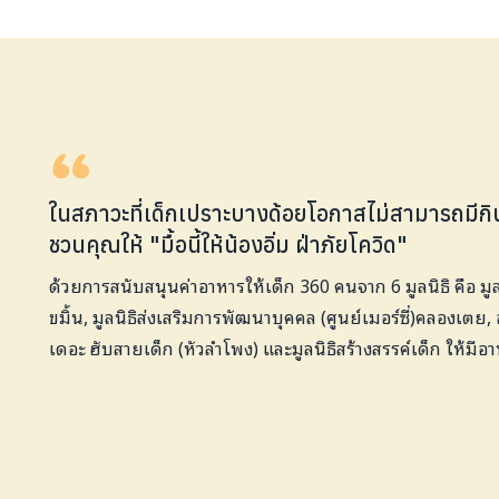
ในสภาวะที่เด็กเปราะบางด้อยโอกาสไม่สามารถมีกินไ
ชวนคุณให้ "มื้อนี้ให้น้องอิ่ม ฝ่าภัยโควิด"
ด้วยการสนับสนุนค่าอาหารให้เด็ก 360 คนจาก 6 มูลนิธิ คือ มู
ขมิ้น, มูลนิธิส่งเสริมการพัฒนาบุคคล (ศูนย์เมอร์ซี่)คลองเต
เดอะ ฮับสายเด็ก (หัวลำโพง) และมูลนิธิสร้างสรรค์เด็ก ให้มีอ