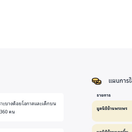
โอกาส รวมถึงเด็
4.องค์การเฟรนด
ช่วยเหลือเด็กที่
ต่างๆในกทม. เช่
คลองพระโขนง เทเ
ครอบครัวยากจนผู
5.เดอะ ฮับสายเด
ดูแล 2 กลุ่มคือ 1
แผนการใช
ระทบโรคโควิด-19
รายการ
คนไปอยู่ห้องเช่
ปราะบางด้อยโอกาสและเด็กบน
แถวหัวลำโพง รว
มูลนิธิบ้านพระพร
 360 คน
6.มูลนิธิสร้างสรร
ช่วยเหลือกลุ่มเป
มูลนิธิบ้านนกขมิ้น