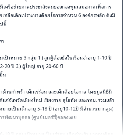
ีเครือข่ายภาคประชาสังคมของกองทุนเสมอภาคเพื่อการ
วยเหลือเด็กเปราะบางด้อยโอกาสจำนวน 6 องค์กรหลัก ดังมี
ปนี้
ะพร
มเป้าหมาย 3 กลุ่ม 1.) ลูกผู้ต้องขังในเรือนจำอายุ 1-10 ปี
-20 ปี 3.) ผู้ใหญ่ อายุ 20-60 ปี
ิ้น
หาด้านกำพร้า เด็กเร่ร่อน และเด็กด้อยโอกาส โดยมูลนิธิมี
ด้แก่จังหวัดเชียงใหม่ เชียงราย สุโขทัย และกทม. รวมแล้ว
าหมายเป็นเด็กอายุ 5-18 ปี (อายุ10-12ปี มีจำนวนมากสุด)
มการพัฒนาบุคคล (ศูนย์เมอร์ซี่)คลองเตย
 6-18 ปี กลุ่มเป้าหมายเป็นเร่ร่อน เด็กกำพร้า ยากจนด้อย