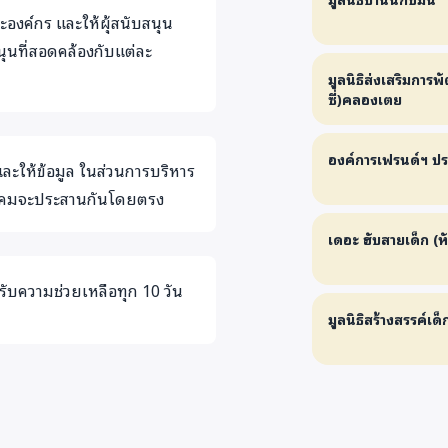
ปี อยู่ในชุมชน
งค์กร และให้ผุ้สนับสนุน
เร่ร่อนไทยถาวร 1
ุนที่สอดคล้องกับแต่ละ
4-18 ปี อยู่ใน
มูลนิธิส่งเสริมการพ
ซี่)คลองเตย
4.เด็กลูกกรรมการ
ตกงาน เช่น ชุมช
องค์การเฟรนด์ฯ ป
ละให้ข้อมูล ในส่วนการบริหาร
ังคมจะประสานกันโดยตรง
เดอะ ฮับสายเด็ก (ห
รับความช่วยเหลือทุก 10 วัน
มูลนิธิสร้างสรรค์เด็