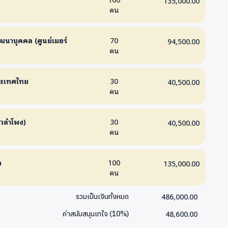
135,000.00
คน
โค้งรถไฟยมราช แต่ไปขายดอกไม้ ซอยนานา ขอทาน 2.เด็ก
2-17 ปี อาศัยอยู่ใต้ทางด่วน น 3.เด็กเร่ร่อนต่างด้าว อายุ
ชุมชนเปรมฤทัย บ่อนไก่ คลองตันขายพวงมาลัย ขอทาน
ัฒนาบุคคล (ศูนย์เมอร์
70
94,500.00
คน
 4 พื้นที่ (ไซส์ก่อสร้าง) น 5.เด็กที่ได้รับผลกระทบจากการ
นมุสลิม
ระเทศไทย
30
40,500.00
คน
ัวลำโพง)
30
40,500.00
คน
ก
100
135,000.00
คน
486,000.00
รวมเป็นเงินทั้งหมด
48,600.00
ค่าสนับสนุนเทใจ
(
10
%)