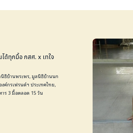
ด้ทุกมื้อ กสศ. x เทใจ
ลนิธิบ้านพระพร, มูลนิธิบ้านนก
ย, องค์กรเฟรนด์ฯ ประเทศไทย,
าหาร 3 มื้อตลอด 15 วัน