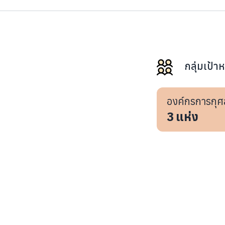
กลุ่มเป้า
องค์กรการกุศ
3
แห่ง