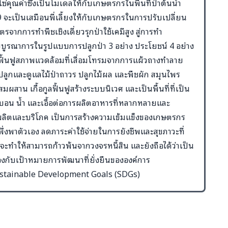
ซ่คุณค่าซึ่งเป็นโมเดลให้กับเกษตรกรในพื้นที่ป่าต้นน้ำ
จะเป็นเสมือนพี่เลี้ยงให้กับเกษตรกรในการปรับเปลี่ยน
รจากการทำพืชเชิงเดี่ยวรุกป่าใช้เคมีสูง สู่การทำ
รณาการในรูปแบบการปลูกป่า 3 อย่าง ประโยชน์ 4 อย่าง
ารฟื้นฟูสภาพแวดล้อมที่เสื่อมโทรมจากการแผ้วถางทำลาย
ปลูกและดูแลไม้ป่าถาวร ปลูกไม้ผล และพืชผัก สมุนไพร
าน เกื้อกูลฟื้นฟูสร้างระบบนิเวศ และเป็นพื้นที่ที่เป็น
์บอน น้ำ และเอื้อต่อการผลิตอาหารที่หลากหลายและ
ลิตและบริโภค เป็นการสร้างความเข้มแข็งของเกษตรกร
่งพาตัวเอง ลดภาระค่าใช้จ่ายในการยังชีพและสุขภาวะที่
่งจะทำให้สามารถก้าวพ้นจากวงจรหนี้สิน และยังถือได้ว่าเป็น
องกับเป้าหมายการพัฒนาที่ยั่งยืนขององค์การ
stainable Development Goals (SDGs)