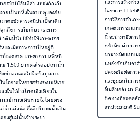
และการสร้างห่วงโ
ากรป่าไม้อันมีค่า แหล่งกักเก็บ
โครงการ FLR349 
กลายเป็นหนึ่งในสาเหตุของภัย
การวิธีการทำเกษต
เผาตอซัง สารเคมีปนเปื้อนดิน
เกษตรกรรมแบบบู
ูกถึงการเก็บเกี่ยว และการ
นี้ จะนำมาซึ่งก
่ป่าต้นน้ำไม่ได้ทำให้เกษตรกร
หน้าดิน ผ่านการ
ินและมีสภาพการเป็นอยู่ที่
นานาชนิดแบบผสมผส
ว่าท้องตลาด เกษตรกรบนพื้นที่
แหล่งกักเก็บคาร
 1,500 บาทต่อไร่ต่อปีเท่านั้น
ปลอดภัยต่อการผ
้ถูกคิดคำนวณลงใปในต้นทุนการ
และชุมชนในการพึ
ำที่เป็นโอกาสในการสร้างระบบนิเวศ
ฟื้นคืนกลับมา ซึ
มลงในไร่ข้าวโพดเชิงเดี่ยวใน
ทิศทางที่สอดคล้
ีผ่านเข้าทางเดินหายใจโดยตรง
สหประชาชาติ Su
น้ำแม่แจ่ม ซึ่งมีปริมาณน้ำเป็น
หลลงสู่แม่น้ำเจ้าพระยา