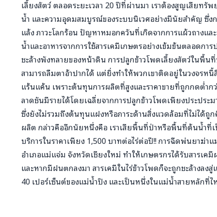
เลี้ยงสัตว์ ตลอดระยะเวลา 20 ปีที่ผ่านมา เราต้องสูญเสียทรัพย
น้ำ และความอุดมสมบูรณ์ของระบบนิเวศอย่างมีนัยสำคัญ ซึ่ง
แล้ง ภาวะโลกร้อน ปัญหาหมอกควันที่เกิดจากการแผ้วถางและ
น้ำและอาหารจากการใช้สารเคมีเกษตรอย่างเข้มข้นตลอดการปล
ชะล้างพังทลายของหน้าดิน การปลูกข้าวโพดเลี้ยงสัตว์ในพื้นที
สามารถลืมตาอ้าปากได้ แต่ยิ่งทำให้พวกเขาติดอยู่ในวงจรหนี้ส
แร้นแค้น เพราะต้นทุนการผลิตที่สูงและราคาขายที่ถูกกดต่ำก
ลาดชันมีรายได้โดยเฉลี่ยจากการปลูกข้าวโพดเพียงประประมาณ
ซึ่งยังไม่รวมถึงต้นทุนแฝงหรือภาระด้านสิ่งแวดล้อมที่ไม่ได
ผลิต กล่าวคืออีกนัยหนึ่งคือ เราเสียพื้นที่ป่าหรือพื้นที่ต้นน้
บริการในราคาเพียง 1,500 บาทต่อไร่ต่อปี!! การฉีดพ่นยาฆ่าแ
อำเภอแม่แจ่ม จังหวัดเชียงใหม่ ทำให้เกษตรกรได้รับสารเคม
และหากมีฝนตกลงมา สารเคมีในไร่ข้าวโพดก็จะถูกชะล้างลงสู่แม่
40 เปอร์เซ็นต์ของแม่น้ำปิง และเป็นหนึ่งในแม่น้ำสายหลักที่ไ