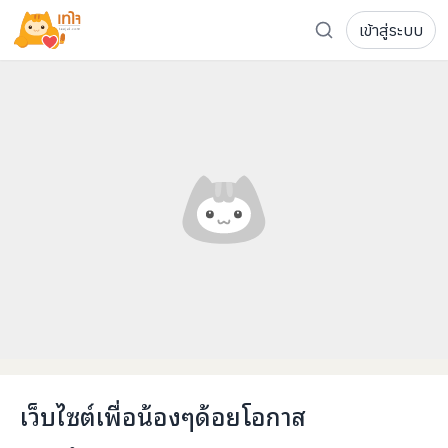
เข้าสู่ระบบ
รู้จักเทใจ
โครงการ
เพจระดมทุน
เกี่ยวกับเรา
ความเคลื่อนไหว
ผู้บริจาค
เจ้าของโครงการ
การลดหย่อนภาษี
ส่งโครงการ
แฟนคลับศิลปิน
FAQ เจ้าของโครงการ
FAQ ผู้บริจาค
ติดต่อเรา
COCON (ห้อง 304) ชั้น 3 อาคาร The Season Mall 899 
เว็บไซต์เพื่อน้องๆด้อยโอกาส
098-615-5885