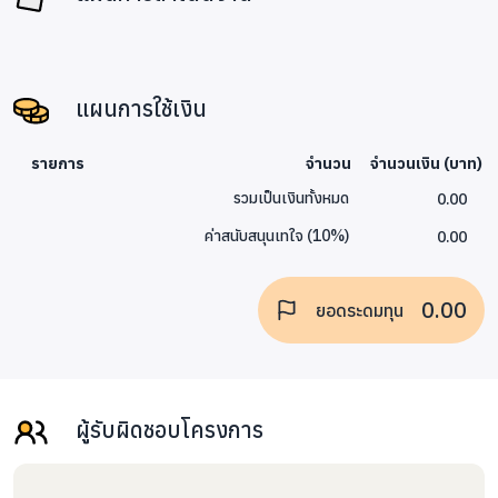
ประเทศไทย
-ค่าจัดทำเว็บไซต์รวบรวมข้อมูลเด็กด้อยโอกาส
แผนการใช้เงิน
สมาชิกภายในทีม :
1.ณัชชารีย์ ศศิดิษฐวัฒน์ (Nutcharee Sasidisthawat) ผู้หญิง
รายการ
จำนวน
จำนวนเงิน (บาท)
คนนึงที่มีความฝันว่าอยากเป็นครูบนดอยเมื่อชีวิตประสบความ
0.00
รวมเป็นเงินทั้งหมด
สำเร็จ แต่แล้วก็คิดได้ว่าสามารถช่วยเหลือน้องๆได้ทันที ไม่ต้องรอ
0.00
ค่าสนับสนุนเทใจ
(
10
%)
ความสำเร็จ แค่ได้ทำในสิ่งที่ฝันตอนนี้ก็นับว่าเป็นความสำเร็จอีก
ขั้นแล้ว
0.00
ยอดระดมทุน
โทร.061-65099495
Email : kiki.thinkgive@hotmail.com
ผู้รับผิดชอบโครงการ
การศึกษา
Cover