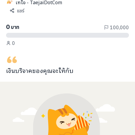
เทใจ - TaejaiDotCom
info@taejai.com
แชร์
0
บาท
100,000
นโยบายความเป็นส่วนตัว
นโยบายการใช้งานคุกกี้
ภาษา
:
ไทย
ENG
0
เงินบริจาคของคุณจะ
ให้กับ