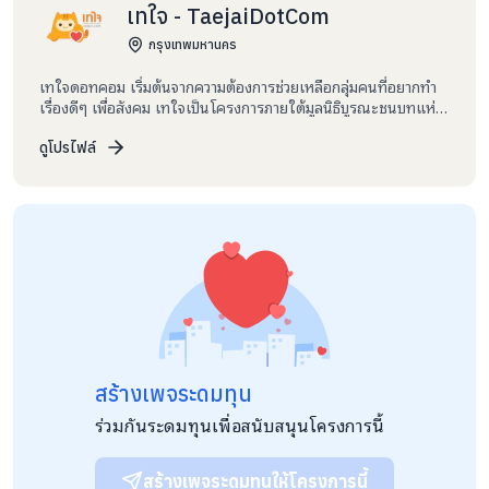
เทใจ - TaejaiDotCom
กรุงเทพมหานคร
เทใจดอทคอม เริ่มต้นจากความต้องการช่วยเหลือกลุ่มคนที่อยากทำ
เรื่องดีๆ เพื่อสังคม เทใจเป็นโครงการภายใต้มูลนิธิบูรณะชนบทแห่ง
ประเทศไทยในพระบรมราชูปถัมภ์ โดยมีมูลนิธิเพื่อ “คนไทย” และ
สถาบัน ChangeFusion ร่วมกันสร้างพื้นที่กลางนี้ขึ้นมา เราอยากให้
ดูโปรไฟล์
เทใจเป็นพื้นที่สำหรับคนที่ต้องการสร้างความเปลี่ยนแปลงในสังคม
และให้สมาชิกของเทใจสามารถมีส่วนร่วมติดตามผลการดำเนิน
โครงการที่ตนบริจาคได้
สร้างเพจระดมทุน
ร่วมกันระดมทุนเพื่อสนับสนุนโครงการนี้
สร้างเพจระดมทุนให้โครงการนี้