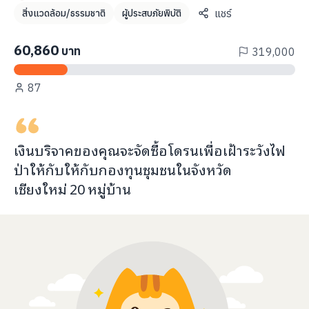
info@taejai.com
แชร์
สิ่งแวดล้อม/ธรรมชาติ
ผู้ประสบภัยพิบัติ
60,860
บาท
319,000
นโยบายความเป็นส่วนตัว
นโยบายการใช้งานคุกกี้
87
ภาษา
:
ไทย
ENG
เงินบริจาคของคุณจะ
จัดซื้อโดรนเพื่อเฝ้าระวังไฟ
ป่า
ให้กับ
ให้กับกองทุนชุมชนในจังหวัด
เชียงใหม่
20
หมู่บ้าน