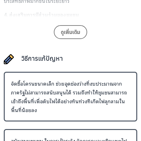
ประสิทธิภาพมากขึ้นในระยะยาว
4. ส่งเสริมการมีส่วนร่วมของชุมชน
การมอบโดรนให้หมู่บ้านเป็นเครื่องมือ จะช่วย
เสริมศักยภาพให้
ดูเพิ่มเติม
กับชุมชน
ในการดูแลและจัดการป่าไม้ของตัวเอง ทำให้ชาวบ้าน
รู้สึกเป็นเจ้าของปัญหาและมีส่วนร่วมในการป้องกันไฟป่าอย่าง
เป็นรูปธรรม
วิธีการแก้ปัญหา
5. สร้างภาพลักษณ์ความทันสมัยและใส่ใจสิ่งแวดล้อม
การนำเทคโนโลยีมาใช้ในการแก้ไขปัญหา จะช่วยส่งเสริมภาพ
จัดซื้อโดรนขนาดเล็ก ช่วยอุดช่องว่างที่งบประมาณจาก
ลักษณ์ขององค์กรและชุมชนว่ามีความทันสมัยและพร้อมที่จะ
ภาครัฐไม่สามารถสนับสนุนได้ รวมถึงทำให้ชุมชนสามารถ
รับมือกับปัญหาเชิงรุก แสดงให้เห็นถึงความมุ่งมั่นในการจัดการ
เข้าถึงพื้นที่เพื่อดับไฟได้อย่างทันท่วงทีเกิดไฟลุกลามใน
ปัญหาหมอกควันและไฟป่าอย่างยั่งยืน
พื้นที่น้อยลง
สนับสนุนชุมชน ในการเฝ้าระวัง จัดการดูแลเผชิญเหตุไฟ