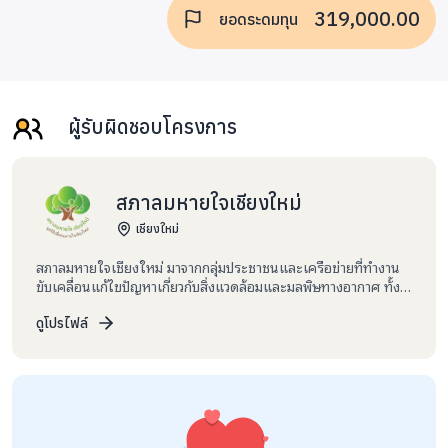
319,000.00
ยอดระดมทุน
ผู้รับผิดชอบโครงการ
สภาลมหายใจเชียงใหม่
เชียงใหม่
สภาลมหายใจเชียงใหม่ มาจากกลุ่มประชาชนและเครือข่ายที่ทำงาน
ขับเคลื่อนแก้ไขปัญหาเกี่ยวกับสิ่งแวดล้อมและมลพิษทางอากาศ ทั้ง
ภาครัฐ ภาควิชาการ ภาคเอกชน (กกร.) และภาคประชาชน ที่เห็นพ้อง
ว่าจังหวัดเชียงใหม่จะต้องรวมพลังของประชาชนให้เป็นเอกภาพ เพื่อ
ดูโปรไฟล์
ทำงานขับเคลื่อน ประสานงานและหนุนเสริมการทำงานของประชาชน
ทุกฝ่าย ในการร่วมกันแก้ไขปัญหาฝุ่นควันและมลพิษทางอากาศ ทั้ง
ระยะสั้น การแก้ปัญหาในช่วงเผชิญเหตุการณ์วิกฤตเฉพาะหน้า ระยะ
กลางและระยะยาว โดยมุ่งไปสู่เป้าหมายเพื่อประชาชนในจังหวัด
เชียงใหม่และภาคเหนือมีอากาศหายใจที่สะอาดและปลอดภัยตลอด
ทั้งปี ภายใต้แนวคิด “เรามีลมหายใจเดียวกัน” สภาลมหายใจ