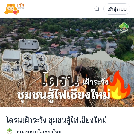
เข้าสู่ระบบ
รู้จักเทใจ
โครงการ
เพจระดมทุน
เกี่ยวกับเรา
ความเคลื่อนไหว
ผู้บริจาค
เจ้าของโครงการ
การลดหย่อนภาษี
ส่งโครงการ
แฟนคลับศิลปิน
FAQ เจ้าของโครงการ
FAQ ผู้บริจาค
ติดต่อเรา
COCON (ห้อง 304) ชั้น 3 อาคาร The Season Mall 899 
โดรนเฝ้าระวัง ชุมชนสู้ไฟเชียงใหม่
098-615-5885
สภาลมหายใจเชียงใหม่