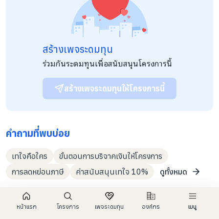
เชียงใหม่ก่อตั้งขึ้น เมื่อ วันที่ 9 กันยายน 2562 มีลักษณะเป็นองค์กร
เปิด สามารถขยายเครือข่ายความร่วมมือ ในการทำงานแก้ไขปัญหา
ฝุ่นควันและมลพิษทางอากาศ วิสัยทัศน์ "เชียงใหม่มีอากาศที่สะอาด
และยั่งยืน" จุดยืนทางยุทธศาสตร์ "ความยุติธรรมทางสังคม
เศรษฐกิจ และสิ่งแวดล้อม" กุลยุทธ์ "เสริมศักยภาพประชาชน โดย
สร้างเพจระดมทุน
สร้างการเรียนรู้ร่วมกันเพื่อเปลี่ยนแปลงวิถีชีวิต และวิถีการผลิตที่
ยั่งยืนเพื่อลดปัญหาฝุ่นควันและมลพิษทางอากาศพัฒนาและผลักดัน
ร่วมกันระดมทุนเพื่อสนับสนุนโครงการนี้
นโยบายสาธารณะบน ฐานข้อมูล และความรู้ในการแก้ไขปัญหาฝุ่น
ควัน และมลพิษทางอากาศในระดับท้องถิ่นระดับ จังหวัด,ระดับ
ภาค,ระดับประเทศ และระดับภูมิภาค" พันธกิจ "ประชาชนร่วมกัน
สร้างเพจระดมทุนให้โครงการนี้
แก้ไขปัญหาฝุ่นควันและมลพิษทางอากาศอย่างบรูณาการ"
คำถามที่พบบ่อย
เทใจคือใคร
ขั้นตอนการบริจาคเงินให้โครงการ
การลดหย่อนภาษี
ค่าสนับสนุนเทใจ 10%
ดูทั้งหมด
หน้าแรก
โครงการ
เพจระดมทุน
องค์กร
เมนู