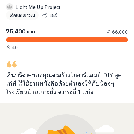
info@taejai.com
Light Me Up Project
แชร์
เด็กและเยาวชน
นโยบายความเป็นส่วนตัว
นโยบายการใช้งานคุกกี้
75,400
บาท
66,000
ภาษา
:
ไทย
ENG
40
เงินบริจาคของคุณจะ
สร้างโซลาร์แลมป์ DIY สุด
เท่ห์ ไว้ใช้อ่านหนังสือด้วยตัวเอง
ให้กับ
น้องๆ
โรงเรียนบ้านเกาะฮั่ง จ.กระบี่
1
แห่ง