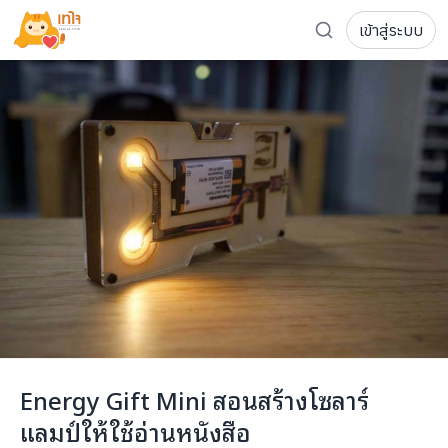
เข้าสู่ระบบ
รู้จักเทใจ
โครงการ
เพจระดมทุน
เกี่ยวกับเรา
ความเคลื่อนไหว
ผู้บริจาค
เจ้าของโครงการ
การลดหย่อนภาษี
ส่งโครงการ
แฟนคลับศิลปิน
FAQ เจ้าของโครงการ
FAQ ผู้บริจาค
ติดต่อเรา
COCON (ห้อง 304) ชั้น 3 อาคาร The Season Mall 899 
Energy Gift Mini สอนสร้างโซลาร์
098-615-5885
แลมป์ให้ใช้อ่านหนังสือ