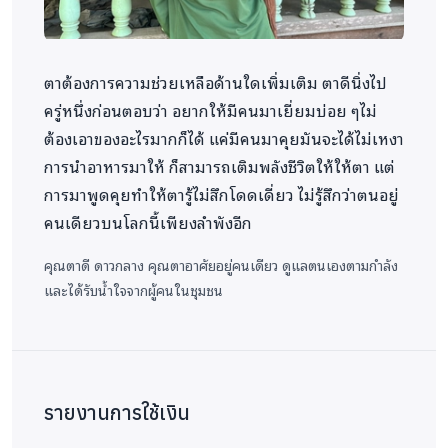
ชุมชนมีส่วนร่วมมากขึ้น โดยมีผู้นำชุมชนอำนวย
ความสะดวกในการเข้าพื้นที่
สำหรับความเปลี่ยนแปลงก่อน–หลังการดำเนิน
ตาต้องการความช่วยเหลือด้านใดเพิ่มเติม ตาดีนิ่งไป
กิจกรรม
คือ ก่อนการดำเนินโครงการผู้สูงอายุหลาย
ครู่หนึ่งก่อนตอบว่า อยากให้มีคนมาเยี่ยมบ่อย ๆไม่
รายอยู่ในสภาวะขาดผู้ดูแล ขาดอาหารแห้ง และไม่มีผู้
ต้องเอาของอะไรมากก็ได้ แค่มีคนมาคุยมันจะได้ไม่เหงา
เยี่ยมเยียน อยู่อาศัยในสภาพบ้านเรือนและสุขอนามัย
การนำอาหารมาให้ ก็สามารถเติมพลังชีวิตให้ให้ตา แต่
ต่ำ มีความเสี่ยงต่อการติดเชื้อหรือแผลกดทับ ผู้สูงอายุ
การมาพูดคุยทำให้ตารู้ไม่สึกโดดเดี่ยว ไม่รู้สึกว่าตนอยู่
ส่วนมากรู้สึกโดดเดี่ยว ขาดการยอมรับและช่วยเหลือ
คนเดียวบนโลกนี้เพียงลำพังอีก
จากญาติพี่น้องหรือสังคม และความเปลี่ยนแปลงหลัง
คุณตาดี ดาวกลาง
คุณตาอาศัยอยู่คนเดียว ดูแลตนเองตามกำลัง
การดำเนินโครงการ คือ สภาพความเป็นอยู่มีความ
และได้รับน้ำใจจากผู้คนในชุมชน
ปลอดภัยขึ้น เช่น มีอุปกรณ์ช่วยเหลือและของใช้จำเป็น
ผู้สูงอายุรู้สึกมีคุณค่า มีคนคอยถามไถ่ ทำให้ภาวะซึม
เศร้าลดลงระบบข้อมูลรายกรณีถูกจัดเก็บเป็นระบบ
ทำให้ติดตามผลในรอบต่อไปง่ายขึ้น ความร่วมมือของ
รายงานการใช้เงิน
ชุมชนเพิ่มขึ้น ผู้ใหญ่บ้านและ อสม. พร้อมประสานงาน
มากขึ้น