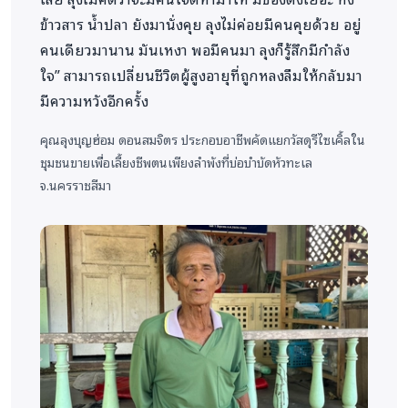
ข้าวสาร น้ำปลา ยังมานั่งคุย ลุงไม่ค่อยมีคนคุยด้วย อยู่
สิ่งที่ได้รับจากการดำเนินโครงการ
สามารถแบ่งออกได้
คนเดียวมานาน มันเหงา พอมีคนมา ลุงก็รู้สึกมีกำลัง
ดังนี้
ใจ” สามารถเปลี่ยนชีวิตผู้สูงอายุที่ถูกหลงลืมให้กลับมา
มีความหวังอีกครั้ง
ประโยชน์ต่อผู้สูงอายุ ทำให้ผู้สูงอายุได้รับอาหาร
และของใช้จำเป็นอย่างเพียงพอในช่วงระยะเวลา 2
คุณลุงบุญฮ่อม ดอนสมจิตร
ประกอบอาชีพคัดแยกวัสดุรีไซเคิ้ลใน
เดือน
ผู้ป่วยติดเตียงได้รับอุปกรณ์ช่วยเหลือ คำ
ชุมชนขายเพื่อเลี้ยงชีพตนเพียงลำพังที่บ่อบำบัดหัวทะเล
แนะนำและเครื่องมือเพื่อช่วยลดความเสี่ยงแผลกด
จ.นครราชสีมา
ทับและภาวะแทรกซ้อน
มี
สุขภาพจิตดีขึ้นจากการมีผู้
มาเยี่ยมและพูดคุย
มีการเชื่อมต่อและประสานงาน
กับโรงพยาบาลส่งเสริมสุขภาพตำบลในบางราย
เป็นต้น
ประโยชน์ต่อชุมชนและอาสาสมัคร(จิตอาสา)
คือ
ช่วยทำให้
เกิดความตระหนักถึงปัญหาผู้สูงอายุที่
ถูกทอดทิ้ง
อาสาสมัครได้เรียนรู้การทำงานภาคสนาม
การประเมินสถานการณ์ และการดูแลเบื้องต้น
และ