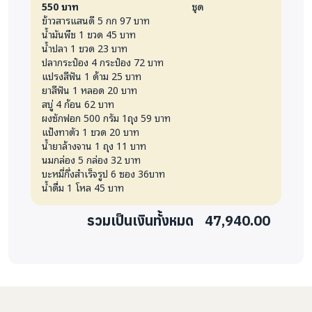
550 บาท
ชุด
อายุยากไร้สามารถสร้างความเปลี่ยนแปลงทั้งด้านกาย
ข้าวสารแสนดี 5 กก 97 บาท
น้ำมันพืช 1 ขวด 45 บาท
และใจได้อย่างมีนัยสำคัญ
โครงการนี้
ช่วยลดความ
น้ำปลา 1 ขวด 23 บาท
เปราะบางของผู้สูงอายุ และยังปลุกพลังจิตอาสาใน
ปลากระป๋อง 4 กระป๋อง 72 บาท
ชุมชนโคราชให้ตื่นตัวมากขึ้น โดยได้รับการช่วยเหลือ
แปรงสีฟัน 1 ด้าม 25 บาท
ยาสีฟัน 1 หลอด 20 บาท
จากการะดมทุนผ่านเทใจดอทคอม จำนวน 84 คน แบ่ง
สบู่ 4 ก้อน 62 บาท
เป็นผู้สูงอายุ 75 คน และผู้พิการ 9 คน นอกจากนั้นยังมี
ผงซักฟอก 500 กรัม 1ถุง 59 บาท
แป้งทาตัว 1 ขวด 20 บาท
ข้อเสนอแนะเพิ่มเติมคือ การเพิ่มความถี่การออกชุมชน
น้ำยาล้างจาน 1 ถุง 11 บาท
หรือการประสานกับผู้อาศัยใกล้เคียงกับผู้สูงอายุยากไร้
นมกล่อง 5 กล่อง 32 บาท
เป็นเป็นเครือข่ายในการช่วยดูแล การจัดอบรมผู้ดูแล
บะหมี่กึ่งสำเร็จรูป 6 ซอง 36บาท
น้ำดื่ม 1 โหล 45 บาท
ในครอบครัว เพื่อให้การดูแลผู้สูงอายุยั่งยืน ไม่พึ่งพิง
อาสาสมัครเพียงอย่างเดียว และทำความร่วมมือกับโรง
รวมเป็นเงินทั้งหมด
47,940.00
พยาบาล/ศูนย์บริการสาธารณสุข เพื่อช่วยดูแลด้าน
แพทย์ที่ลึกขึ้น