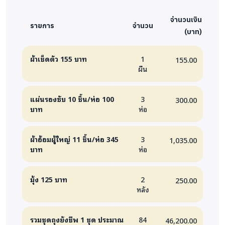
สิ่งที่ยังต้องดำเนินการต่อ
คือ แม้โครงการจะออก
จำนวนเงิน
รายการ
จำนวน
ชุมชนและช่วยเหลือไปแล้วหลายรอบ แต่ยังมีงานต่อ
(บาท)
เนื่องที่อยู่ระหว่างดำเนินการ ได้แก่ การติดตามผล
ผ้าเช็ดตัว 155 บาท
1
155.00
แต่ละราย เพื่อตรวจสอบว่าสิ่งของที่มอบไปเพียงพอ
ผืน
หรือไม่ ภาวะสุขภาพดีขึ้นหรือแย่ลง การซ่อมแซมหรือ
ปรับปรุงที่อยู่อาศัย ซึ่งผู้สูงอายุจำนวน 7 รายต้องการ
แผ่นรองซับ 10 ชิ้น/ห่อ 100
3
300.00
ปรับสภาพบ้านเป็นพิเศษ เช่น ห้องน้ำหรือเตียงนอนที่
บาท
ห่อ
ถูกสุขลักษณะ รวมไปถึงการจัดหาอุปกรณ์เฉพาะทาง
เช่น ที่นอนลม
ไม้เท้า
รถเข็น ซึ่งยังขาดงบประมาณ
และ
ผ้าอ้อมผู้ใหญ่ 11 ชิ้น/ห่อ 345
3
1,035.00
ที่สำคัญคือการ
สร้างเครือข่ายผู้สนับสนุนประจำ ซึ่ง ยัง
บาท
ห่อ
ต้องหาผู้สนับสนุนในส่วนอาหารแห้ง ผ้าอ้อมผู้ใหญ่ และ
งบประมาณการเดินทาง
มุ้ง 125 บาท
2
250.00
หลัง
ข้อสรุปและข้อเสนอแนะ
ของโครงการ “หนึ่งน้ำใจ
เพื่อผู้สูงอายุที่ถูกลืม” กล่าวได้ว่าเป็นการทำงานที่แสดง
รวมชุดถุงยังชีพ 1 ชุด ประมาณ
84
46,200.00
ให้เห็นผลเชิงประจักษ์ว่า การเยี่ยมและช่วยเหลือผู้สูง