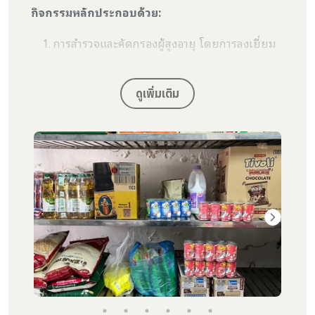
กิจกรรมหลักประกอบด้วย:
การสำรวจและคัดกรองผู้สูงอายุ โดยการลงเยี่ยม
บ้านเพื่อเก็บข้อมูลสภาพความเป็นอยู่
ประเมินระดับ
ความช่วยเหลือที่จำเป็น เช่น อาหารแห้ง อุปกรณ์ผู้
ดูเพิ่มเติม
ป่วยติดเตียง ยาเบื้องต้น หรือความช่วยเหลือเร่ง
ด่วน
บันทึกข้อมูลรายกรณี พร้อมประเมินแนวโน้ม
ความช่วยเหลือในครั้งถัดไป
การมอบถุงยังชีพและอุปกรณ์ที่จำเป็น
ภายในถุง
ยังชีพประกอบด้วยข้าวสาร อาหารแห้ง นม ผ้าอ้อม
ผู้ใหญ่ สบู่ รวมถึงของใช้จำเป็นตามกรณี เช่น
เวชภัณฑ์ หรืออุปกรณ์เดินสำหรับรายที่มีปัญหาการ
เคลื่อนไหว
การดูแลด้านสุขภาพเบื้องต้น
เช่น
ตรวจวัดความ
ดันโลหิต
คัดกรองระดับน้ำตาล
ประเมินแผลกดทับ
และให้คำแนะนำการดูแล
ให้ความรู้ผู้ดูแลใน