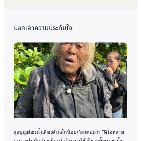
ครอบครัวเกี่ยวกับการดูแลผู้สูงอายุ เป็นต้น
การเยียวยาจิตใจและการอยู่เป็นเพื่อน
คือ
กิจกรรมพูดคุยเยี่ยมเยียน เป็นพื้นที่ให้ผู้สูงอายุได้
บอกเล่าความประทับใจ
ระบาย ได้รับกำลังใจ พร้อมมีการจัดกิจกรรมอื่นๆ
หรือการนำจิตอาสานักเรียนนักศึกษามาร่วมสร้าง
ความสุขในบางพื้นที่
จำนวนผู้เข้าร่วมกิจกรรมและจำนวนผู้ได้รับ
ประโยชน์
แบ่งเป็น
ทีมเจ้าหน้าที่และจิตอาสาเข้าร่วมประมาณ
5-8
คน ต่อครั้ง (จากมูลนิธิแบ่งปันชีวิต จิตอาสา และเครือ
ข่ายชุมชน)
ผู้สูงอายุที่ได้รับประโยชน์ รวมตลอดกิจกรรม
159
ราย แบ่งเป็นผู้ป่วยติดเตียง
42
ราย ผู้สูงอายุ
ยากไร้
91
ราย ผู้สูงอายุโดดเดี่ยว/ถูกทอดทิ้ง
26
ลุงบุญฮ่อมน้ำเสียงสั่นเล็กน้อยก่อนตอบว่า “ดีใจหลาย
ราย
เลย ลุงไม่คิดว่าจะมีคนใจดีหามาให้ มีของตั้งเยอะ ทั้ง