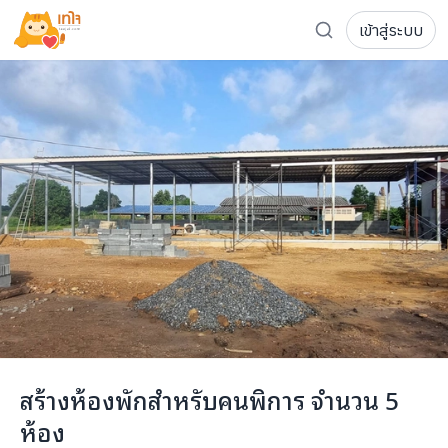
เข้าสู่ระบบ
รู้จักเทใจ
โครงการ
เพจระดมทุน
เกี่ยวกับเรา
ความเคลื่อนไหว
ผู้บริจาค
เจ้าของโครงการ
การลดหย่อนภาษี
ส่งโครงการ
แฟนคลับศิลปิน
FAQ เจ้าของโครงการ
FAQ ผู้บริจาค
ติดต่อเรา
COCON (ห้อง 304) ชั้น 3 อาคาร The Season Mall 899 
สร้างห้องพักสำหรับคนพิการ จำนวน 5
098-615-5885
ห้อง