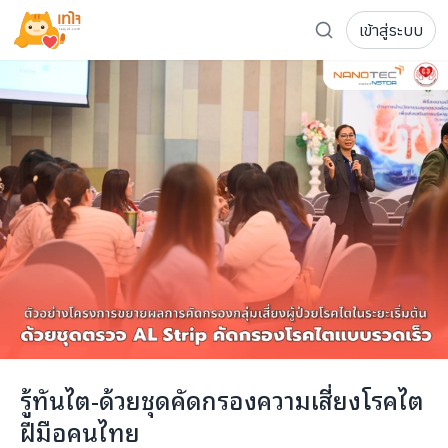
เข้าสู่ระบบ
รู้จักเทใจ
โครงการ
เพจระดมทุน
เกี่ยวกับเรา
ความเคลื่อนไหว
ผู้บริจาค
เจ้าของโครงการ
การลดหย่อนภาษี
ส่งโครงการ
แฟนคลับศิลปิน
FAQ เจ้าของโครงการ
FAQ ผู้บริจาค
ติดต่อเรา
COCON (ห้อง 304) ชั้น 3 อาคาร The Season Mall 899 
รู้ทันไต-ด้วยชุดคัดกรองความเสี่ยงโรคไต
098-615-5885
ฝีมือคนไทย