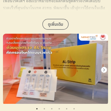
เพื่อนโรคไตฯ จึงมีเป้าหมายที่
จะผลักดันชุดตรวจโรคไตแบบ
รวดเร็วที่ศูนย์นาโนเทค สวทช. พัฒนาขึ้น เข้าสู่การใช้งานในเชิง
นโยบายร่วมกับสิทธิรูปแบบต่างๆ ของ สปสช.
ต่อไป
ดูเพิ่มเติม