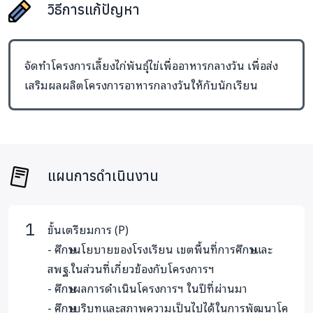
วิธีการแก้ปัญหา
Targets
จัดทำโครงการเลี้ยงไก่พันธุ์ไข่เพื่ออาหารกลางวัน เพื่อส่ง
เสริมผลผลิตโครงการอาหารกลางวันให้กับนักเรียน
ราย
ประเภท
จำนวน
เปลี่ย
ละเอียด
นักเรีย
ไก่บริโ
แผนการดำเนินงาน
นักเรียน
ไม่มี
เสริม
โรงเรียนบ้าน
โครงการ
โภชนา
เด็กและ
หนองถ่ม(คุรุ
เลี้ยงไก่
ทางอาห
ขั้นเตรียมการ (P)
เยาวชน
ราษฎร์
ไข่เพื่อ
และเป็
- ศึกษานโยบายของโรงเรียน เขตพื้นที่การศึกษาและ
อนุสรณ์)จำนวน
อาหาร
แหล่งเรี
82 คน
กลางวัน
สำหรับส
สพฐ.ในส่วนที่เกี่ยวข้องกับโครงการฯ
อาชีพให
- ศึกษาผลการดำเนินโครงการฯ ในปีที่ผ่านมา
นักเรีย
- ศึกษาบริบทและสภาพความเป็นไปได้ในการพัฒนาโค