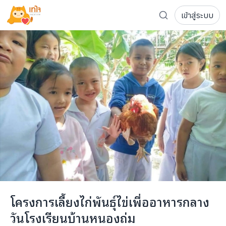
เข้าสู่ระบบ
รู้จักเทใจ
โครงการ
เพจระดมทุน
เกี่ยวกับเรา
ความเคลื่อนไหว
ผู้บริจาค
เจ้าของโครงการ
การลดหย่อนภาษี
ส่งโครงการ
แฟนคลับศิลปิน
FAQ เจ้าของโครงการ
FAQ ผู้บริจาค
ติดต่อเรา
COCON (ห้อง 304) ชั้น 3 อาคาร The Season Mall 899 
โครงการเลี้ยงไก่พันธุ์ไข่เพื่ออาหารกลาง
098-615-5885
วันโรงเรียนบ้านหนองถ่ม