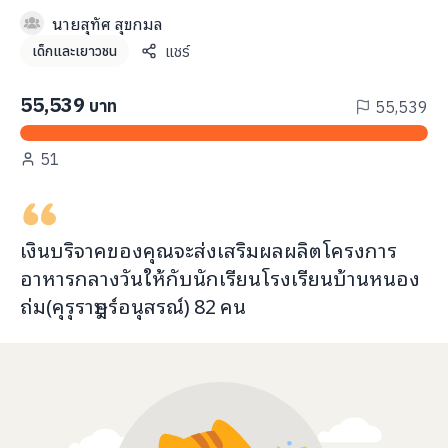
info@taejai.com
นายสุทัศ สุขกมล
แชร์
เด็กและเยาวชน
นโยบายความเป็นส่วนตัว
นโยบายการใช้งานคุกกี้
55,539
บาท
55,539
ภาษา
:
ไทย
ENG
51
เงินบริจาคของคุณจะ
ส่งเสริมผลผลิตโครงการ
อาหารกลางวัน
ให้กับ
นักเรียนโรงเรียนบ้านหนอง
ถ่ม(คุรุราษฎร์อนุสรณ์)
82
คน