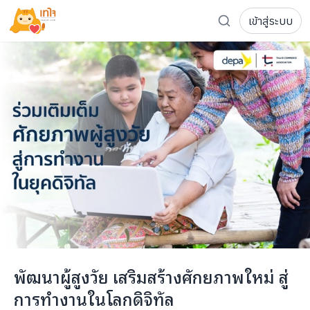
เข้าสู่ระบบ
รู้จักเทใจ
โครงการ
เพจระดมทุน
เกี่ยวกับเรา
ความเคลื่อนไหว
ผู้บริจาค
เจ้าของโครงการ
การลดหย่อนภาษี
ส่งโครงการ
แฟนคลับศิลปิน
FAQ เจ้าของโครงการ
FAQ ผู้บริจาค
ติดต่อเรา
COCON (ห้อง 304) ชั้น 3 อาคาร The Season Mall 899 
พัฒนาผู้สูงวัย เสริมสร้างศักยภาพใหม่ สู่
098-615-5885
การทำงานในโลกดิจิทัล