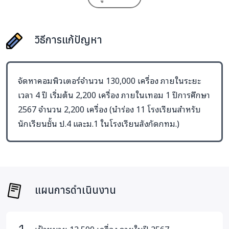
การเรียนรู้ของเด็ก ที่หลักสูตรยังเป็นการใช้งานระดับพื้นฐาน
ถือว่าเป็นอุปกรณ์ที่มีศักยภาพพอเพียงต่อการเรียนรู้ของเด็ก
วิธีการแก้ปัญหา
ที่สำคัญ ด้วยวิธีนี้จะทำให้เด็กสามารถเข้าถึงคอมพิวเตอร์ 1 คน
ต่อ 1 เครื่อง ไม่ใช่เด็กยังต้องมุงหน้าจอกันเรียนอย่างทุกวันนี้
ดังนั้นหากใครมีคอมพิวเตอร์เก่าเหลือใช้สามารถร่วมบริจาค
จัดหาคอมพิวเตอร์จำนวน 130,000 เครื่อง ภายในระยะ
ได้ที่มูลนิธิกระจกเงา โครงการคอมพิวเตอร์เพื่อน้อง เจ้าหน้าที่
เวลา 4 ปี เริ่มต้น 2,200 เครื่อง ภายในเทอม 1 ปีการศึกษา
และอาสาสมัครของเราจะนำมาซ่อมบำรุง เปลี่ยนอะไหล่ใหม่
2567 จำนวน 2,200 เครื่อง (นำร่อง 11 โรงเรียนสำหรับ
เพื่อนำส่งให้กับโรงเรียนที่ขาดแคลน ขณะนี้มูลนิธิกระจกเงา
นักเรียนชั้น ป.4 และม.1 ในโรงเรียนสังกัดกทม.)
ขอรับบริจาคคอมพิวเตอร์โน้ตบุ๊คเก่า เพื่อเด็กนักเรียนเข้าถึง
อุปกรณ์การเรียนรู้อย่างทั่วถึงเท่าเทียม โดยได้รับความร่วมมือ
จาก Google สนับสนุนระบบปฎิบัติการ Chrome OS Flex ให้ทุก
โรงเรียนได้ใช้งานโปรแกรมฟรี
แผนการดำเนินงาน
หรืออีกช่องทางคือ สามารถร่วมเป็นส่วนหนึ่งในการสนับสนุน
คอมพิวเตอร์ ด้วยการบริจาคทุนทรัพย์ในช่องทางเทใจ.com ทุก