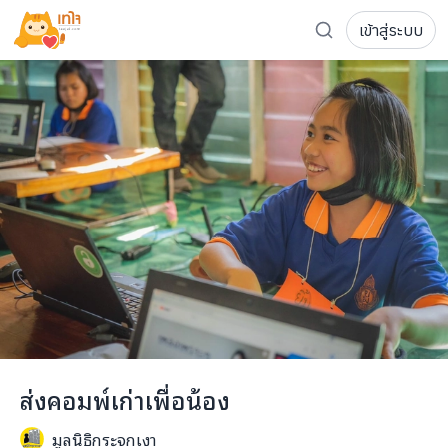
เข้าสู่ระบบ
รู้จักเทใจ
โครงการ
เพจระดมทุน
เกี่ยวกับเรา
ความเคลื่อนไหว
ผู้บริจาค
เจ้าของโครงการ
การลดหย่อนภาษี
ส่งโครงการ
แฟนคลับศิลปิน
FAQ เจ้าของโครงการ
FAQ ผู้บริจาค
ติดต่อเรา
COCON (ห้อง 304) ชั้น 3 อาคาร The Season Mall 899 
ส่งคอมพ์เก่าเพื่อน้อง
098-615-5885
มูลนิธิกระจกเงา