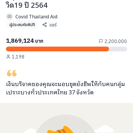
วิด19 ปี 2564
info@taejai.com
Covid Thailand Aid
แชร์
ผู้ประสบภัยพิบัติ
นโยบายความเป็นส่วนตัว
นโยบายการใช้งานคุกกี้
ภาษา
:
ไทย
ENG
1,869,124
บาท
2,200,000
1,198
เงินบริจาคของคุณจะ
มอบชุดยังชีพ
ให้กับ
คนกลุ่ม
เปราะบางทั่วประเทศไทย
37
จังหวัด