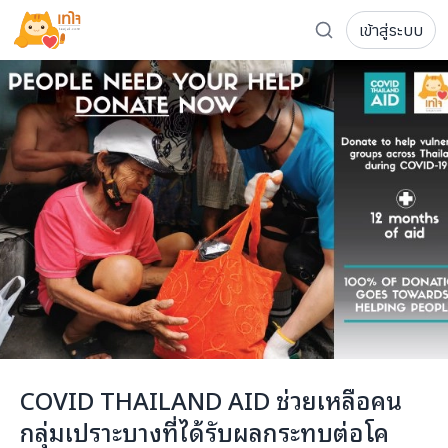
เข้าสู่ระบบ
รู้จักเทใจ
โครงการ
เพจระดมทุน
เกี่ยวกับเรา
ความเคลื่อนไหว
ผู้บริจาค
เจ้าของโครงการ
การลดหย่อนภาษี
ส่งโครงการ
แฟนคลับศิลปิน
FAQ เจ้าของโครงการ
FAQ ผู้บริจาค
ติดต่อเรา
COCON (ห้อง 304) ชั้น 3 อาคาร The Season Mall 899 
COVID THAILAND AID ช่วยเหลือคน
098-615-5885
กลุ่มเปราะบางที่ได้รับผลกระทบต่อโค