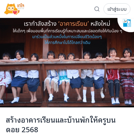
เข้าสู่ระบบ
รู้จักเทใจ
โครงการ
เพจระดมทุน
เกี่ยวกับเรา
ความเคลื่อนไหว
ผู้บริจาค
เจ้าของโครงการ
การลดหย่อนภาษี
ส่งโครงการ
แฟนคลับศิลปิน
FAQ เจ้าของโครงการ
FAQ ผู้บริจาค
ติดต่อเรา
COCON (ห้อง 304) ชั้น 3 อาคาร The Season Mall 899 
สร้างอาคารเรียนและบ้านพักให้ครูบน
098-615-5885
ดอย 2568