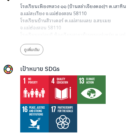
โรงเรียนเพียงหลวง ๑๑ (บ้านสล่าเจียงตอง)ฯ ต.เสาหิน
อ.แม่สะเรียง จ.แม่ฮ่องสอน 58110
โรงเรียนบ้านสิวาเดอร์ ต.แม่สามแลบ อ.สบเมย
จ.แม่ฮ่องสอน 58110
โรงเรียนแม่อมกิ ห้องเรียนสาขาบ้านขุนแม่เหว่ย ต.แม่
วะหลวง อ.ท่าสองยาง จ.ตาก 63150
ดูเพิ่มเติม
เป้าหมาย SDGs