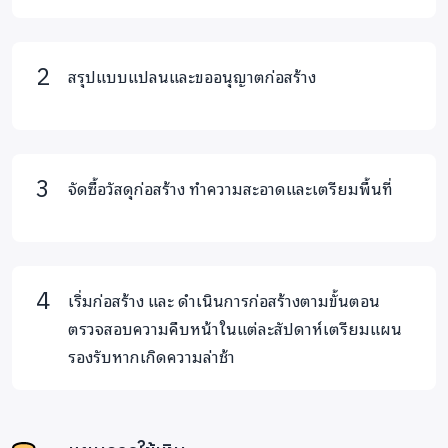
ตรวจสอบความปลอดภัย ความทนทาน และความสะดวกสบาย
ของทุกๆ สิ่งอำนวยความสะดวก
สรุปแบบแปลนและขออนุญาตก่อสร้าง
การติดตามการดำเนินงาน:
เราจะให้ความดูแลทั้งครู นักเรียน
อย่างต่อเนื่อง โดยการเยี่ยมเยียนอย่างน้อยปีละ 2 ครั้ง และ
มอบทุนการศึกษาและสิ่งจำเป็นแก่นักเรียน
จัดซื้อวัสดุก่อสร้าง ทำความสะอาดและเตรียมพื้นที่
เริ่มก่อสร้าง และ ดำเนินการก่อสร้างตามขั้นตอน
ตรวจสอบความคืบหน้าในแต่ละสัปดาห์เตรียมแผน
รองรับหากเกิดความล่าช้า