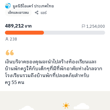
info@taejai.com
มูลนิธิไอแคร์ ประเทศไทย
แชร์
เด็กและเยาวชน
นโยบายความเป็นส่วนตัว
นโยบายการใช้งานคุกกี้
489,212
บาท
1,254,000
ภาษา
:
ไทย
ENG
238
เงินบริจาคของคุณจะ
นำไปสร้างห้องเรียนและ
บ้านพักครู
ให้กับ
เด็กๆที่มีที่พักอาศัยห่างไกลจาก
โรงเรียนรวมถึงบ้านพักที่ปลอดภัยสำหรับ
ครู
55
คน