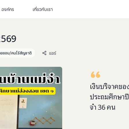
องค์กร
เกี่ยวกับเรา
 2569
แชร์
ยขอบ/คนไร้สัญชาติ
เงินบริจาคขอ
ประถมศึกษาปีท
จ๋า
36
คน