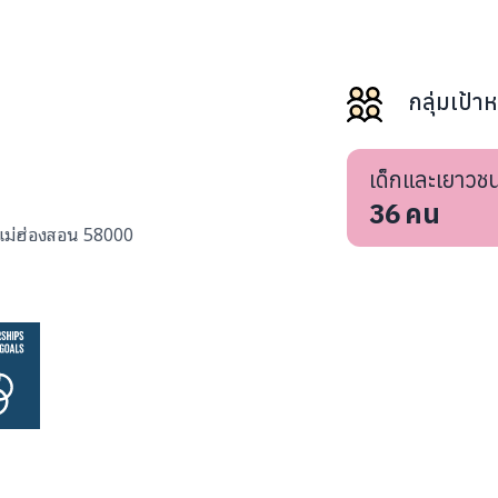
กลุ่มเป้า
เด็กและเยาวช
36
คน
.แม่ฮ่องสอน 58000