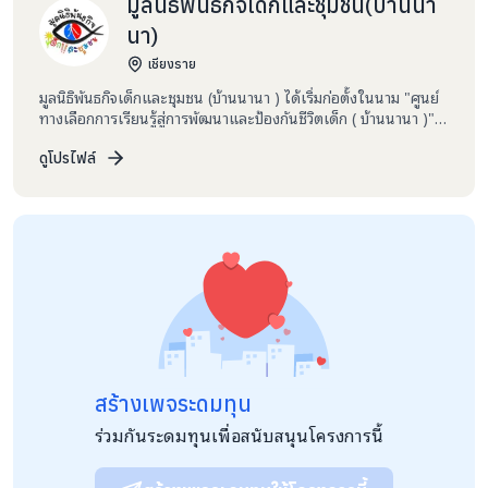
มูลนิธิพันธกิจเด็กและชุมชน(บ้านนา
นา)
เชียงราย
มูลนิธิพันธกิจเด็กและชุมชน (บ้านนานา ) ได้เริ่มก่อตั้งในนาม "ศูนย์
ทางเลือกการเรียนรู้สู่การพัฒนาและป้องกันชีวิตเด็ก ( บ้านนานา )"
ตั้งแต่ พ.ศ. 2544 ถึง พ.ศ. 2553 เป็นระยะเวลา 9 ปี ปัจจุบัน ได้จด
ทะเบียนกับกระทรวงพัฒนาสังคมและความมั่นคงของมนุษย์ ในชื่อว่า
ดูโปรไฟล์
“มูลนิธิพันธกิจเด็กและชุมชน” เลขทะเบียนที่ 124/2553 เมื่อวันที่ 18
มีนาคม 2553 จนถึงปัจจุบัน ภายหลัง 1 ปี ได้จดทะเบียนเป็นองค์กร
สาธารณประโยชน์ ทะเบียนเลขที่ 2579 เมื่อวันที่ 5 เมษายน 2554 มี
ระยะเวลาการดำเนินงานจนถึงปัจจุบันรวม 23 ปี มีเด็กอยู่ในความ
ดูแลจำนวนกว่า 120 คน เด็กทั้งหมดที่กล่าวมานั้นทางมูลนิธิฯได้รับ
เด็กมาดูแลโดยให้ที่พักพิงอาศัย อาหารการกิน เครื่องนุ่งห่ม และยา
รักษาโรค คือ ได้จัดสรรดูแลปัจจัย 4 ให้กับเด็ก โดยการทำงานช่วย
เหลือกลุ่มเด็กเร่ร่อนขอทาน และเด็กด้อยโอกาส เช่น เด็กกำพร้า
เด็กยากจน เด็กจากครอบครัวแตกแยก กลุ่มเด็กบอบบาง เด็กที่อาศัย
อยู่กับครอบครัวในสวนผลไม้และเด็กที่ตกอยู่ในภาวะเสี่ยงต่อการตก
เป็นเหยื่อการค้าแรงงานเด็กและการค้ามนุษย์
สร้างเพจระดมทุน
ร่วมกันระดมทุนเพื่อสนับสนุนโครงการนี้