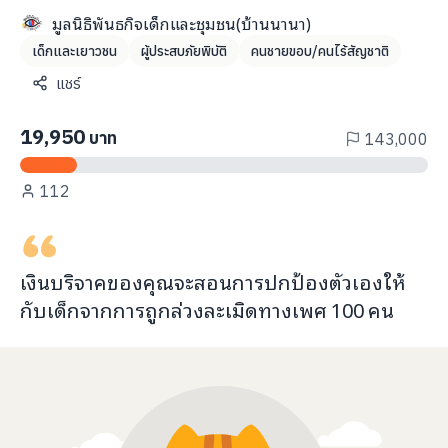
info@taejai.com
มูลนิธิพันธกิจเด็กและชุมชน(บ้านนานา)
เด็กและเยาวชน
ผู้ประสบภัยพิบัติ
คนชายขอบ/คนไร้สัญชาติ
แชร์
นโยบายความเป็นส่วนตัว
นโยบายการใช้งานคุกกี้
ภาษา
:
ไทย
ENG
19,950
บาท
143,000
112
เงินบริจาคของคุณจะ
สอนการปกป้องตัวเอง
ให้
กับ
เด็กจากการถูกล่วงละเมิดทางเพศ
100
คน