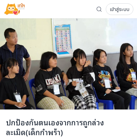
เข้าสู่ระบบ
รู้จักเทใจ
โครงการ
เพจระดมทุน
เกี่ยวกับเรา
ความเคลื่อนไหว
ผู้บริจาค
เจ้าของโครงการ
การลดหย่อนภาษี
ส่งโครงการ
แฟนคลับศิลปิน
FAQ เจ้าของโครงการ
FAQ ผู้บริจาค
ติดต่อเรา
COCON (ห้อง 304) ชั้น 3 อาคาร The Season Mall 899 
ปกป้องกันตนเองจากการถูกล่วง
098-615-5885
ละเมิด(เด็กกำพร้า)