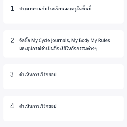
ปลอดภัย
ประสานงานกับโรงเรียนและครูในพื้นที่
2.6 การขอความช่วยเหลือจากผู้ใหญ่ที่ไว้ใจได้
โครงการจะมอบหนังสือ ร่างกายของฉัน ฉันดูแลได้! (My
Body My Rules) ให้กับห้องสมุดโรงเรียน เพื่อให้เด็ก
จัดซื้อ My Cycle Journals, My Body My Rules
สามารถอ่านเพิ่มเติมได้ด้วยตนเอง และครูสามารถนำไป
และอุปกรณ์จำเป็นที่จะใช้ในกิจกรรมต่างๆ
ใช้ประกอบการเรียนการสอนได้อย่างต่อเนื่อง
กิจกรรมทั้งหมดออกแบบให้เด็กและเยาวชนมีส่วนร่วม
ดำเนินการเวิร์กชอป
เรียนรู้ผ่านประสบการณ์จริง และสามารถนำไปใช้ในชีวิต
ประจำวันได้
ดำเนินการเวิร์กชอป