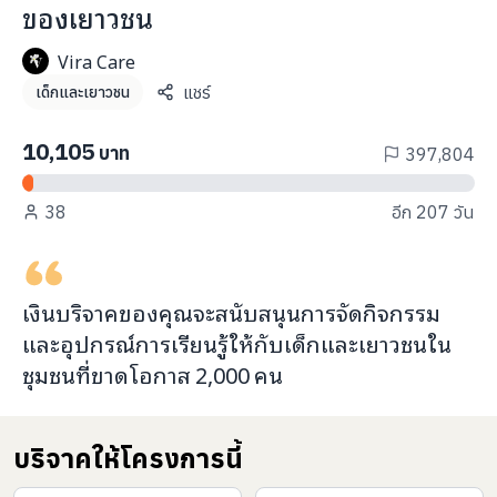
ของเยาวชน
info@taejai.com
Vira Care
แชร์
เด็กและเยาวชน
นโยบายความเป็นส่วนตัว
นโยบายการใช้งานคุกกี้
ภาษา
:
ไทย
ENG
10,105
บาท
397,804
38
อีก 207 วัน
เงินบริจาคของคุณจะ
สนับสนุนการจัดกิจกรรม
และอุปกรณ์การเรียนรู้
ให้กับ
เด็กและเยาวชนใน
ชุมชนที่ขาดโอกาส
2,000
คน
บริจาคให้โครงการนี้