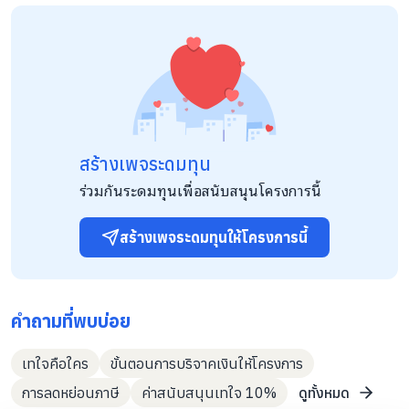
ปราศจากการตัดสินเพื่อสร้างพื้นที่ปลอดภัยที่ทำให้ความผูกพัน
ระหว่างผู้หญิงได้เกิดขึ้น เติบโต และคงอยู่ไปตลอดชีวิต ในปี 2023
แพร วิรชา และ ซินดี้ สิรินยา บิชอป ร่วมก่อตั้งโครงการ Period
Power เพื่อสร้างความตระหนักเรื่องสุขอนามัยการมีประจำเดือน
สำหรับเด็กหญิงในประเทศไทย Period Power เกิดขึ้นจากความ
จำเป็นในการ ทำลายทัศนคติเชิงลบเกี่ยวกับประจำเดือน และสร้าง
พลังให้เด็กหญิงไทยสามารถควบคุมสุขภาพการเจริญพันธุ์ของตนเอง
ได้ ตลอดการทำงาน เราได้เห็น ความเข้มแข็ง ความอยากรู้ และความ
กล้าหาญ ของเด็กหญิงที่เราได้ร่วมงานด้วยอย่างชัดเจน ตั้งแต่ปี
สร้างเพจระดมทุน
2023 เป็นต้นมา เราได้ให้ความรู้ด้านสุขอนามัยการมีประจำเดือนแก่
เด็กหญิงกว่า 3,000 คนจนถึงปัจจุบัน
ร่วมกันระดมทุนเพื่อสนับสนุนโครงการนี้
สร้างเพจระดมทุนให้โครงการนี้
คำถามที่พบบ่อย
เทใจคือใคร
ขั้นตอนการบริจาคเงินให้โครงการ
การลดหย่อนภาษี
ค่าสนับสนุนเทใจ 10%
ดูทั้งหมด