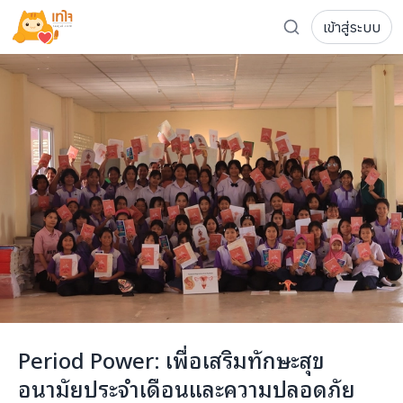
ขาดโอกาส
2,000
คน
เข้าสู่ระบบ
รู้จักเทใจ
โครงการ
เพจระดมทุน
เกี่ยวกับเรา
ความเคลื่อนไหว
ผู้บริจาค
เจ้าของโครงการ
การลดหย่อนภาษี
ส่งโครงการ
แฟนคลับศิลปิน
FAQ เจ้าของโครงการ
FAQ ผู้บริจาค
ติดต่อเรา
COCON (ห้อง 304) ชั้น 3 อาคาร The Season Mall 899 
Period Power: เพื่อเสริมทักษะสุข
098-615-5885
อนามัยประจำเดือนและความปลอดภัย