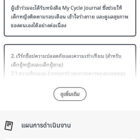
ผู้เข้าร่วมจะได้รับหนังสือ My Cycle Journal ซึ่งช่วยให้
เด็กหญิงติดตามรอบเดือน เข้าใจร่างกาย และดูแลสุขภาพ
ของตนเองได้อย่างต่อเนื่อง
2. เวิร์กช็อปความปลอดภัยและความเท่าเทียม (สำหรับ
เด็กผู้หญิงและเด็กผู้ชาย)
2.1 ความยินยอม (consent) และการเคารพขอบเขตของ
ตนเองและผู้อื่น
2.2 การเรียนรู้เกี่ยวกับร่างกายและพื้นที่ส่วนตัว (private
ดูเพิ่มเติม
parts) อย่างเหมาะสม
2.3 การแยกแยะพฤติกรรมที่เหมาะสมและไม่เหมาะสม
2.4 ทักษะการปฏิเสธ (say no) และการตั้งขอบเขตของ
แผนการดำเนินงาน
ตนเอง
2.5 แนวทาง “Go, No, Tell” เพื่อการตัดสินใจอย่าง