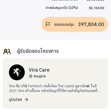
36,164.00
ค่าสนับสนุนเทใจ
(
10
%)
397,804.00
ยอดระดมทุน
ผู้รับผิดชอบโครงการ
Vira Care
Bangkok
Vira คือ บริษัท Femtech ก่อตั้งโดย วิรชา (แพร) พูลวรลักษณ์ ในปี
2021 Vira สร้างขึ้นบน หลักปรัชญาที่ให้ความสำคัญกับส่วนผสมที่
สะอาด ปลอดภัย ความรู้เกี่ยวกับร่างกาย และความโปร่งใสในทุกขั้น
ตอน เราผสานภูมิปัญญาโบราณเข้ากับวิทยาศาสตร์ เพื่อพัฒนา
ดูโปรไฟล์
ผลิตภัณฑ์ที่ออกแบบมาเฉพาะสำหรับสุขภาพของผู้หญิง พร้อมคำนึง
ถึงผลกระทบต่อโลกให้น้อยที่สุด เราดำเนินงานด้วยความซื่อสัตย์และ