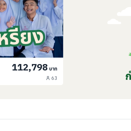
112,798
บาท
ก
63