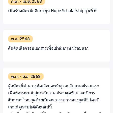
ก.พ. - เม.ย. 2568
นางสาวเจนจิรา เบเชกุ่ นักศึกษาทุน Hope Scholarship รุ่นที่
เปิดรับสมัครนักศึกษาทุน Hope Scholarship รุ่นที่ 6
1 จบเกียรตินิยมอันดับ 1 (GPA 3.86) สาขาภาษาอังกฤษ คณะ
ครุศาสตร์ มหาวิทยาลัยราชภัฏเชียงราย
"หนูอยากขอบคุณมูลนิธิเรดิออนฯ และผู้สนับสนุนทุกท่านที่
มอบโอกาสทางการศึกษาต่อระดับมหาวิทยาลัยให้หนู หลังจาก
พ.ค. 2568
เรียนจบหนูสามารถสอบบรรจุเป็นข้าราชการครูและสอนที่
คัดคัดเลือกรอบเอกสารเพื่อเข้าสัมภาษณ์รอบแรก
โรงเรียนบ้านแจ่มหลวง จังหวัดเชียงใหม่ เพื่อเป็นส่วนหนึ่งใน
การช่วยยกระดับการศึกษา และสานฝันของเด็กๆ ในพื้นที่ห่าง
ไกลให้เป็นจริงเหมือนหนู
...ขอบคุณการสนับสนุนโอกาสทางการศึกษาของมูลนิธิเรดิ
พ.ค. - มิ.ย. 2568
ออนและพี่ๆในโครงการ ที่ทำให้หนูได้เรียนจบมหาวิทยาลัย
ผู้สมัครที่ผ่านการคัดเลือกจะเข้าสู่รอบสัมภาษณ์รอบแรก
และได้เป็นครูตามที่ฝันไว้ ในฐานะครู หนูจะอุทิศตนเป็นผู้ให้
เพื่อพิจารณาเข้าสู่การสัมภาษณ์รอบสุดท้าย และมีการ
เพื่อตอบแทนสู่ชุมชนและสังคมต่อไปค่ะ"
สัมภาษณ์รอบสุดท้ายกับคณะกรรมการของมูลนิธิ โดยมี
เกณฑ์คุณสมบัติดังต่อไปนี้
นางสาวชนนิการ์ จ่าคำ นักศึกษาทุน Hope Scholarship รุ่นที่