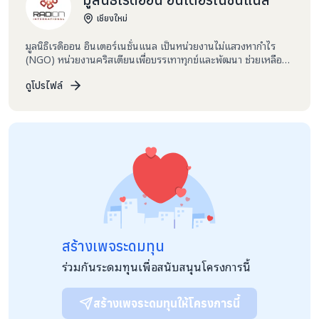
เชียงใหม่
มูลนิธิเรดิออน อินเตอร์เนชั่นแนล เป็นหน่วยงานไม่แสวงหากำไร
(NGO) หน่วยงานคริสเตียนเพื่อบรรเทาทุกข์และพัฒนา ช่วยเหลือก
ลุ่มคนเปราะบางและด้อยโอกาสในเอเชีย จัดตั้งขึ้นเมื่อเดือนมิถุนายน
พ.ศ. 2550 โดยมี 3 โครงการหลักคือ โครงการเด็กและเยาวชน,
ดูโปรไฟล์
โครงการพัฒนาชุมชน และโครงการภัยพิบัติ • ปี 2550 ชาวสิงคโปร์
2 ท่านเข้ามาเป็นอาสาสมัครในมูลนิธิฯ แห่งหนึ่งในจังหวัดเชียงใหม่
เพื่อเข้ามาทำกิจกรรมในศูนย์อพยพม้งลาวที่หมู่บ้านห้วยน้ำขาว เห็นถึง
สภาพความเป็นอยู่ที่แออัดและความยากลำบากของชุมชน เด็กขาด
สารอาหาร ได้รับความรุนแรง ไม่มีโอกาสทางการศึกษา และอยู่อย่าง
ไร้อนาคต • อาสาสมัครจึงตัดสินใจก่อตั้งมูลนิธิเรดิออนฯ ในประเทศ
สิงคโปร์ เพื่อหางบประมาณสนับสนุนมายังประเทศไทย • หลังเริ่มมูล
นิธิฯ ต่อมาทราบว่าชุมชนบ้านเข็กน้อย อ.เขาค้อ จ.เพชรบูรณ์ ชุมชนม้ง
ขนาดใหญ่ที่สุดในประเทศไทย มีปัญหาสังคมหลายด้านและยังไม่มี
หน่วยงานใดเข้ามาแก้ไขอย่างจริงจัง • ปัญหาที่พบคือ ปัญหาผู้หญิง
ถูกสามีทอดทิ้งหรือถูกทารุณกรรม ปัญหายาเสพติดของเด็กในวัย
สร้างเพจระดมทุน
เรียน ปัญหาคนชราที่ขาดคนดูแล • จึงจัดตั้งเป็นมูลนิธิใน
ประเทศไทย เมื่อวันที่ 24 เมษายน 2552 โดยตั้งสำนักงานใหญ่ที่
ร่วมกันระดมทุนเพื่อสนับสนุนโครงการนี้
จังหวัดเชียงใหม่ สำนักงานสาขาที่หมู่บ้านเข็กน้อย และริเริ่มโครงการ
ต่างๆ เพื่อช่วยเหลือชุมชน "ทุกชีวิตสำคัญ" คือคติธรรมของเรา เรา
มุ่งมั่นที่จะรับใช้ และเปิดกว้างให้ผู้ที่ต้องการความช่วยเหลือ รวมถึง
สร้างเพจระดมทุนให้โครงการนี้
กลุ่มคนที่ด้อยโอกาสเพื่อที่ผู้คนเหล่านั้นจะสามารถเอาชนะความ