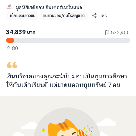
info@taejai.com
มูลนิธิเรดิออน อินเตอร์เนชั่นแนล
แชร์
เด็กและเยาวชน
คนชายขอบ/คนไร้สัญชาติ
นโยบายความเป็นส่วนตัว
นโยบายการใช้งานคุกกี้
34,839
บาท
532,400
ภาษา
:
ไทย
ENG
80
เงินบริจาคของคุณจะ
นำไปมอบเป็นทุนการศึกษา
ให้กับ
เด็กเรียนดี แต่ขาดแคลนทุนทรัพย์
7
คน