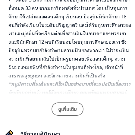
ทั้งหมด 33 คน จากมหาวิทยาลัยทั่วประเทศ โดยเป็นทุนการ
ศึกษาให้เปล่าตลอดจนเด็กๆ เรียนจบ ปัจจุบันมีนักศึกษา 18
คนที่กำลังเรียนในระดับปริญญาตรี และได้รับทุนการศึกษาของ
เราและมุ่งมั่นที่จะเรียนต่อเพื่อสานฝันในอนาคตของพวกเขา
และมีนักศึกษา 12 คนที่เรียนจบโดยทุนการศึกษาของเรา ซึ่ง
ปัจจุบันพวกเขากำลังทำตามความฝันของพวกเขา ไม่ว่าจะเป็น
ความฝันที่อยากกลับไปเป็นครูบนดอยเพื่อสอนเด็กๆ, ความ
ฝันของหมอฟันที่กำลังทำงานในชุมชนที่ห่างไกล, เจ้าหน้าที่
สาธารณสุขชุมชน และอีกหลายความฝันที่เป็นจริง
"หนูมีความตื่นเต้นและดีใจเป็นอย่างมากที่จะแบ่งปันเรื่องราว
ดีๆกับทุกท่านว่า หนูได้จบการศึกษา คณะทันตแพทยศาสตร์
สาขาทันตแพทยศาสตร์ จากมหาวิทยาลัยแม่ฟ้าหลวง และเข้า
ทำงานที่โรงพยาบาล
บ้านใหม่ไชยพจน์
ด้วยความสนับสนุนและ
ดูเพิ่มเติม
ช่วยเหลือของท่าน ผ่านโครงการ HOPE Scholarship ที่หยิบ
ยื่นโอกาสในการศึกษาต่อและมีอาชีพการงานที่ดี สามารถช่วย
วิธีการแก้ปัญหา
เหลือผู้คนได้อีกมากมายจากการเป็นทันตแพทย์ของหนู