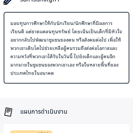
Hope Scholarship เป็นกองทุนแห่งความหวังที่แท้จริง หนู
ซาบซึ้งและเห็นว่าการได้รับช่วยเหลือมีค่ามากเพียงใด หนูจะ
มอบทุนการศึกษาให้กับนักเรียน/นักศึกษาที่มีผลการ
ส่งต่อความช่วยเหลือและทำประโยชน์ให้กับผู้อื่นและสังคมต่อ
เรียนดี แต่ขาดแคลนทุนทรัพย์ โดยเน้นเป็นเด็กที่มีหัวใจ
ไปค่ะ"
อยากกลับไปพัฒนาชุมชนของตน หรือสังคมต่อไป เพื่อให้
นางสาวพิชามญช์ุ เอื้อมงคล นักศึกษาทุน Hope Scholarship
พวกเขาเติบโตไปช่วยเหลือผู้คนรวมถึงส่งต่อโอกาสและ
รุ่นที่ 1 จบเกียรตินิยมอันดับ 2 (GPA 3.56) สาขาทันต
ความหวังที่พวกเขาได้รับในวันนี้ ไปยังเด็กและผู้คนอีก
แพทยศาสตร์ คณะทันตแพทยศาสตร์ มหาวิทยาแม่ฟ้าหลวง
มากมายในชุมชนของพวกเขาเอง หรือในหลายพื้นที่ของ
ประเทศไทยในอนาคต
"หนูขอขอบคุณผู้สนับสนุนทุกๆท่านจากใจที่ได้มอบทุนการ
ศึกษาให้กับทางมูลนิธิเรดิออน ในโครงการ Hope
Scholarship ให้หนูมีโอกาสในทางการศึกษาจนจบการศึกษา
ระดับปริญญาตรีเป็นคนแรกของครอบครัว ซึ่งเป็นความภาค
ภูมิใอย่างยิ่ง หนูขอสัญญาว่าจะส่งต่อความดีเหล่านี้โดยการ
แผนการดำเนินงาน
เป็นผู้ให้กับคนรุ่นหลังต่อไปเหมือนที่หนูได้รับจากมูลนิธิเรดิ
ออนในวันนี้ค่ะ"