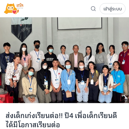
เข้าสู่ระบบ
รู้จักเทใจ
โครงการ
เพจระดมทุน
เกี่ยวกับเรา
ความเคลื่อนไหว
ผู้บริจาค
เจ้าของโครงการ
การลดหย่อนภาษี
ส่งโครงการ
แฟนคลับศิลปิน
FAQ เจ้าของโครงการ
FAQ ผู้บริจาค
ติดต่อเรา
COCON (ห้อง 304) ชั้น 3 อาคาร The Season Mall 899 
ส่งเด็กเก่งเรียนต่อ!! ปี4 เพื่อเด็กเรียนดี
098-615-5885
ได้มีโอกาสเรียนต่อ