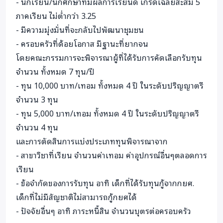
- นักเรียน/นักศึกษาที่มีผลการเรียนดี เกรดเฉลี่ยสะสม 5
1 จบเกียรตินิยมอันดับ 2 (GPA 3.38) สาขาภาษาอังกฤษ คณะ
ภาคเรียน ไม่ต่ำกว่า 3.25
ครุศาสตร์ มหาวิทยาลัยราชภัฎเชียงใหม่
- มีความมุ่งมั่นที่จะกลับไปพัฒนาชุมชน
- ครอบครัวที่ด้อยโอกาส มีฐานะที่ยากจน
นักศึกษาทุกคนที่เข้าร่วมโครงการไม่เพียงแต่ได้รับทุนการ
โดยคณะกรรมการจะพิจารณาผู้ที่ได้รับการคัดเลือกรับทุน
ศึกษา แต่ยังได้เข้าร่วมค่ายอาสา เพื่อปลูกฝังเมล็ดพันธุ์ สร้าง
จำนวน ทั้งหมด 7 ทุน/ปี
เครือข่าย และเรียนรู้การพัฒนาชุมชนอย่างยั่งยืน และพร้อมส่ง
- ทุน 10,000 บาท/เทอม ทั้งหมด 4 ปี ในระดับปริญญาตรี
ต่อโอกาสและกลับไปพัฒนาเปลี่ยนแปลงชุมชนของพวกเขา
จำนวน 3 ทุน
- ทุน 5,000 บาท/เทอม ทั้งหมด 4 ปี ในระดับปริญญาตรี
ด้วยการสนับสนุนจากคุณ เราจะสามารถช่วยให้นักศึกษา
จำนวน 4 ทุน
เหล่านี้เรียนจบ และเติบโตไปเป็นผู้นำที่สร้างการเปลี่ยนแปลง
และการตัดสินการแบ่งประเภททุนพิจารณาจาก
เราต้องการคุณ!
ในปี 2025 นี้ เราตั้งเป้าหมายระดมทุนเพื่อ
- สาขาวิชาที่เรียน จำนวนค่าเทอม ค่าอุปกรณ์อื่นๆตลอดการ
สนับสนุนทุนการศึกษาสำหรับนักศึกษาเพิ่มขึ้น และขอชวนทุก
เรียน
ท่านร่วมเป็นส่วนหนึ่งของทุนการศึกษานี้
- ข้อจำกัดของการรับทุน อาทิ เด็กที่ได้รับทุนกู้จากกยศ.
เด็กที่ไม่มีสัญชาติไม่สามารถกู้กยศได้
ร่วมบริจาควันนี้
เพื่อให้เด็กที่มีความมุ่งมั่นได้รับโอกาสทางการ
- ปัจจัยอื่นๆ อาทิ ภาระหนี้สิน จำนวนบุตรต่อครอบครัว
ศึกษา