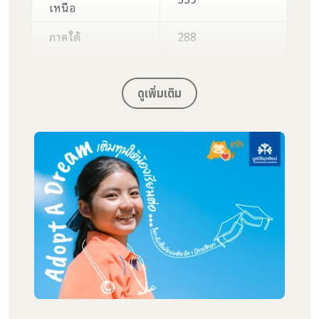
เหนือ
ภาคใต้
288
ภาคเหนือ
245
ดูเพิ่มเติม
.... นักเรียนทุนส่วนใหญ่อยู่ในวัย “หัวเลี้ยวหัวต่อ”
โดยช่วงชั้นที่มีนักเรียนทุนมากที่สุดคือ ม.3, ม.2 และ
ม.4 ซึ่งเป็นวัยที่มีความเสี่ยงสูงในการหลุดออกจาก
ระบบการศึกษา มาจับมือให้น้องนักเรียน 1157 คนได้
เดินตามล่าความฝันกันต่อไป ด้วยการมอบทุนเทอม 2
คนละ 3,500 บาทได้เรียนต่อ
ทั้งนี้ยุวพัฒน์และอาสาสมัคร: เราจะเติมพลังที่ช่วยประ
คับประคองเด็กให้อยู่ในระบบจนจบการศึกษา ปัจจุบัน
มีอาสาสมัครทั้งหมด 80 คน ร่วมดูแลนักเรียนทุนผ่าน
หลากหลายช่องทางการสื่อสาร ทั้งทางโทรศัพท์
จดหมาย และแพลตฟอร์มออนไลน์ บทบาทของอาสา