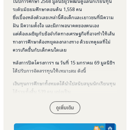
ในปีการศึกษา 2568 มูลนิธิยุวพัฒน์ดูแลนักเรียนทุน
ระดับมัธยมศึกษาตอนต้น 1,558 คน
ซึ่งเบื้องหลังตัวเลขเหล่านี้คือเด็กและเยาวชนที่มีความ
ฝัน มีความตั้งใจ และมีภาพอนาคตของตนเอง
แต่ต้องเผชิญกับข้อจำกัดทางเศรษฐกิจที่อาจทำให้เส้น
ทางการศึกษาต้องหยุดลงกลางทาง ด้วยเหตุผลที่ไม่
ควรเกิดขึ้นกับเด็กคนใดเลย
หลังการปิดโครงการฯ ณ วันที่ 15 มกราคม 69 มูลนิธิฯ
ได้ปรับการจัดสรรทุนให้เหมาะสม ดังนี้
เงินทุนการศึกษาทั้งหมดได้นำไปสนับสนุนนักเรียนทุน
ได้รวมทั้งสิ้น 539 คน แบ่งเป็น
• นักเรียนระดับชั้น ม.1 จำนวน 381 คน
• นักเรียนระดับชั้น ม.3 จำนวน 158 คน
ดูเพิ่มเติม
ในจำนวนนี้มีนักเรียนทุนที่อยู่ในพื้นที่ได้รับผลกระทบ
จากสถานการณ์น้ำท่วม รวม 151 คน