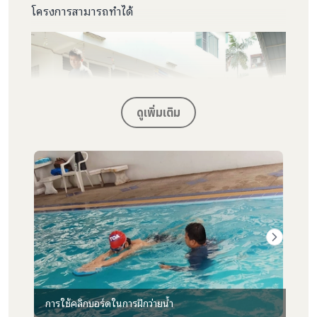
โครงการสามารถทำได้
ดูเพิ่มเติม
นอกจากนี้ยังมีการ ฝึกนอนหงายลอยตัวในท่าปลาดาว
จับเวลา 30 นาที เพื่อให้คนตาบอดมีทักษะเอาชีวิตรอด
จากการตกน้ำ และรอความช่วยเหลือ ซึ่งบางคนทำได้
การใช้คลิกบอร์ดในการฝึกว่ายน้ำ
ปลา
ตามเวลาที่กำหนดและบางคนทำได้ใกล้เคียงกับเวลาที่