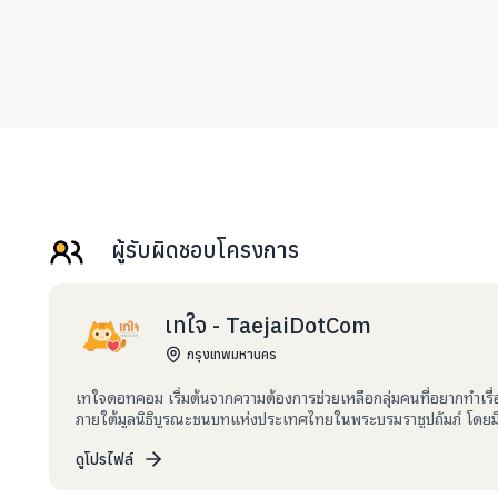
ผู้รับผิดชอบโครงการ
เทใจ - TaejaiDotCom
กรุงเทพมหานคร
เทใจดอทคอม เริ่มต้นจากความต้องการช่วยเหลือกลุ่มคนที่อยากทำเรื่
ภายใต้มูลนิธิบูรณะชนบทแห่งประเทศไทยในพระบรมราชูปถัมภ์ โดยมีม
ChangeFusion ร่วมกันสร้างพื้นที่กลางนี้ขึ้นมา เราอยากให้เทใจเป็นพ
เปลี่ยนแปลงในสังคม และให้สมาชิกของเทใจสามารถมีส่วนร่วมติดต
ดูโปรไฟล์
บริจาคได้