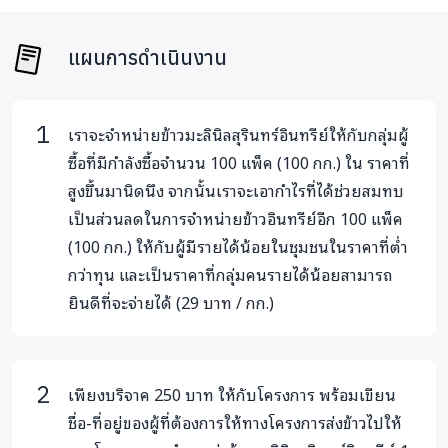
ที่ต้องการให้ทางโครงการส่งข้าวไปให้ ทางโครงการจะทำการส่ง
ข้าวมะลินิลสุรินทร์อินทรีย์ 1 แพ็ค (1 กก.) ไปตามชื่อ - ที่อยู่ที่ระบุ
แผนการดำเนินงาน
ไว้ทางไปรษณีย์ ในขณะเดียวกันทางโครงการจะส่งข้าวอินทรีย์อีก
1 แพ็ค (1 กก.) ไปให้กับทางเครือข่ายสลัม 4 ภาค เพื่อทำการ
จำหน่ายให้กับชุมชนที่มีรายได้น้อยในราคาที่ต่ำกว่าทุน (29 บาท)
เราจะจำหน่ายข้าวมะลินิลสุรินทร์อินทรีย์ให้กับกลุ่มผู้
ซื้อที่มีกำลังซื้อจำนวน 100 แพ็ค (100 กก.) ใน ราคาที่
สมาชิกภายในทีม :
สูงขึ้นมานิดนึง จากนั้นเราจะเอากำไรที่ได้ช่วยสมทบ
กิจการเพื่อสังคม นกฮูก กรุ๊ป (URBIE)
เป็นส่วนลดในการจำหน่ายข้าวอินทรีย์อีก 100 แพ็ค
https://www.facebook.com/UrbieThailand
(100 กก.) ให้กับผู้มีรายได้น้อยในชุมชนในราคาที่ต่ำ
กว่าทุน และเป็นราคาที่กลุ่มคนรายได้น้อยสามารถ
ภาคี :
ยินดีที่จะจ่ายได้ (29 บาท / กก.)
เครือข่ายสลัม 4 ภาค
เครือข่ายนวัตกรรมชาวบ้าน
เพียงบริจาค 250 บาท ให้กับโครงการ พร้อมเขียน
ชื่อ-ที่อยู่ของผู้ที่ต้องการให้ทางโครงการส่งข้าวไปให้