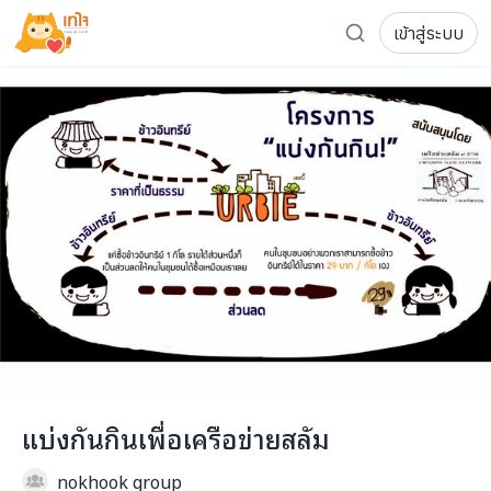
เข้าสู่ระบบ
รู้จักเทใจ
โครงการ
เพจระดมทุน
เกี่ยวกับเรา
ความเคลื่อนไหว
ผู้บริจาค
เจ้าของโครงการ
การลดหย่อนภาษี
ส่งโครงการ
แฟนคลับศิลปิน
FAQ เจ้าของโครงการ
FAQ ผู้บริจาค
ติดต่อเรา
COCON (ห้อง 304) ชั้น 3 อาคาร The Season Mall 899 
แบ่งกันกินเพื่อเครือข่ายสลัม
098-615-5885
nokhook group