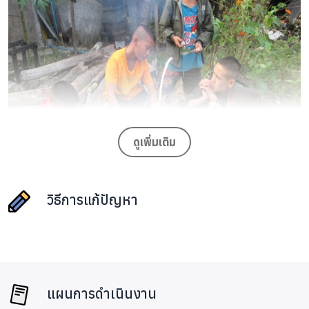
ดูเพิ่มเติม
วิธีการแก้ปัญหา
4DekDoi was created to give young people an
opportunity to do social activities and learn about life
styles of Karen people. A volunteer joining this project
แผนการดำเนินงาน
could teach Thai language to hill tribe kids and support