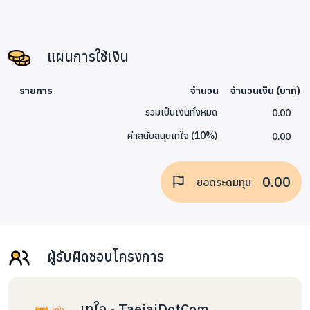
a human development activity to understand the world
in the 21st century and have a better life.
That is the starting point of a scholarship project to
take hill tribe kids, age 8-10, more 80 kilometers to
แผนการใช้เงิน
study at Ban Leung School, Yang Pieng, Omkoi, under
the Office of the Basic Education Commission,
รายการ
จำนวน
จำนวนเงิน (บาท)
Educational Service Chiang Mai Area Office 5.
0.00
รวมเป็นเงินทั้งหมด
Academic year 2555 – 8 students from Ban Mae Hong
0.00
Klang
ค่าสนับสนุนเทใจ
(
10
%)
Academic year 2556 – 13 students (12 students from Ban
Mae Hong Klang and 1 student from Na Kean)
0.00
ยอดระดมทุน
Academic year 2557 – 13 students from Ban Mae Hong
Klang, 1 student from Na Kean, 4 students from Pa
Peung, 1 student from Ban Au Ja, and other 3 students.
ผู้รับผิดชอบโครงการ
เทใจ - TaejaiDotCom