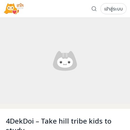
เข้าสู่ระบบ
รู้จักเทใจ
โครงการ
เพจระดมทุน
เกี่ยวกับเรา
ความเคลื่อนไหว
ผู้บริจาค
เจ้าของโครงการ
การลดหย่อนภาษี
ส่งโครงการ
แฟนคลับศิลปิน
FAQ เจ้าของโครงการ
FAQ ผู้บริจาค
ติดต่อเรา
COCON (ห้อง 304) ชั้น 3 อาคาร The Season Mall 899 
4DekDoi – Take hill tribe kids to
098-615-5885
study