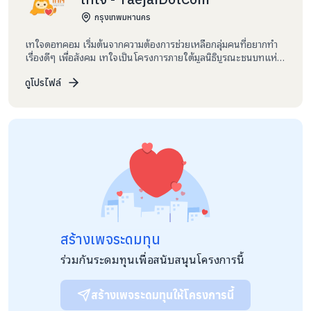
กรุงเทพมหานคร
เทใจดอทคอม เริ่มต้นจากความต้องการช่วยเหลือกลุ่มคนที่อยากทำ
เรื่องดีๆ เพื่อสังคม เทใจเป็นโครงการภายใต้มูลนิธิบูรณะชนบทแห่ง
ประเทศไทยในพระบรมราชูปถัมภ์ โดยมีมูลนิธิเพื่อ “คนไทย” และ
สถาบัน ChangeFusion ร่วมกันสร้างพื้นที่กลางนี้ขึ้นมา เราอยากให้
ดูโปรไฟล์
เทใจเป็นพื้นที่สำหรับคนที่ต้องการสร้างความเปลี่ยนแปลงในสังคม
และให้สมาชิกของเทใจสามารถมีส่วนร่วมติดตามผลการดำเนิน
โครงการที่ตนบริจาคได้
With our works, parents realized necessity and
differences of their children who had received education
from this project and kept sending their children to join
this project more and more in every year. In 2558
สร้างเพจระดมทุน
academic year, there are 3 more students (enroll in
ร่วมกันระดมทุนเพื่อสนับสนุนโครงการนี้
March 2558)
สร้างเพจระดมทุนให้โครงการนี้
ประโยชน์ของโครงการ :