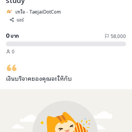
info@taejai.com
เทใจ - TaejaiDotCom
แชร์
นโยบายความเป็นส่วนตัว
นโยบายการใช้งานคุกกี้
0
บาท
58,000
ภาษา
:
ไทย
ENG
0
เงินบริจาคของคุณจะ
ให้กับ